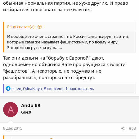
обычная нормальная партия, не хуже других. И право
избирателя голосовать за нее или нет.
Рэня сказал(а):
И вообще это очень странно, что Россия финансирует партии,
которые сама же называет фашистскими, по всему миру.
Загадочная русская душа.....
Так они деньги на "борьбу с Европой" дают,
одновременно объясняя Вате про рвущихся к власти
"фашистов". А некоторые, не подумав и не
разобравшись, повторяют этот бред тут.
Р
stifen
,
OdnaKatya
,
Рэня
и еще 1 пользователь
е
а
к
Andu 69
A
ц
Guest
и
и
:
8 Дек 2015
#63