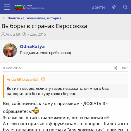
Войти
Политика, экономика, история
Выборы в странах Евросоюза
А
Д
Andu 69
7 Дек 2015
в
а
т
т
OdnaKatya
о
а
Продължително пребиваващ
р
с
т
о
е
з
8 Дек 2015
#61
м
д
ы
а
Andu 69 сказал(а):
н
и
Вот и я говорю,
если эту тварь не дожать,
он много бед
я
натворит что бы шкуру свою сберечь
Вы, собственно, к кому с призывом - ДОЖАТЬ!!! -
обращаетесь?
Это же вы в той стране живете, вот и начинайте!
А если ваш призыв к форумчанам, то вопрос - билеты кто
будет оплачивать на поездку "для дожимания", причём, в