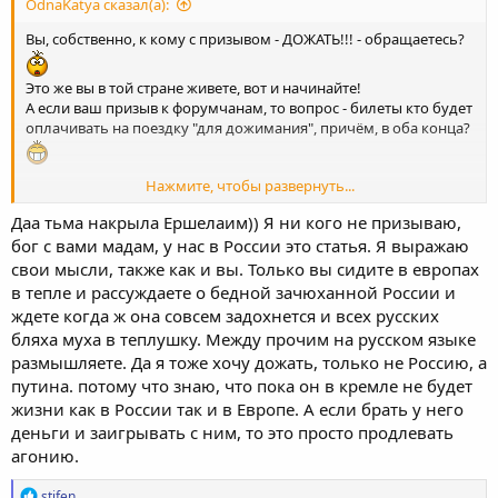
OdnaKatya сказал(а):
Вы, собственно, к кому с призывом - ДОЖАТЬ!!! - обращаетесь?
Это же вы в той стране живете, вот и начинайте!
А если ваш призыв к форумчанам, то вопрос - билеты кто будет
оплачивать на поездку "для дожимания", причём, в оба конца?
Нажмите, чтобы развернуть...
Ну а "мировая закулиса" и так дожимает! Медленно, но верно!
Смотрите на график снижения цен на нефть!
Даа тьма накрыла Ершелаим)) Я ни кого не призываю,
При продолжении такой динамики и дожимать будет некого!
бог с вами мадам, у нас в России это статья. Я выражаю
Сами развалитесь!
свои мысли, также как и вы. Только вы сидите в европах
в тепле и рассуждаете о бедной зачюханной России и
ждете когда ж она совсем задохнется и всех русских
бляха муха в теплушку. Между прочим на русском языке
размышляете. Да я тоже хочу дожать, только не Россию, а
путина. потому что знаю, что пока он в кремле не будет
жизни как в России так и в Европе. А если брать у него
деньги и заигрывать с ним, то это просто продлевать
агонию.
Р
stifen