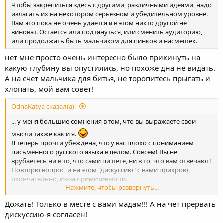
Чтобы закрепиться здесь с другими, различными идеями, надо
излагать их на некотором серьезном и убедительном уровне.
Вам это пока не очень удается и в этом никто другой не
виноват. Остается или подтянуться, или сменить аудиторию,
или продолжать быть мальчиком для пинков и насмешек.
нет мне просто очень интересно было прикинуть на
какую глубину вы опустились, но похоже дна не видать.
А на счет мальчика для битья, не торопитесь прыгать и
хлопать, мой вам совет!
OdnaKatya сказал(а):
... у меня большие сомнения в том, что вы выражаете свои
мысли
также как и я.
Я теперь прочти убеждена, что у вас плохо с пониманием
письменного русского языка в целом. Совсем! Вы не
врубаетесь ни в то, что сами пишете, ни в то, что вам отвечают!
Повторю вопрос, и на этом "дискуссию" с вами прикрою
окончательно, из-за примитивности.
Нажмите, чтобы развернуть...
Итак, вопрос -
если ВЫ лично хотите дожать путина
, то
Дожать! Только в месте с вами мадам!!! А на чет прервать
зачем вы сообщаете о своих сильных желаниях на этом
дискуссию-я согласен!
форуме?