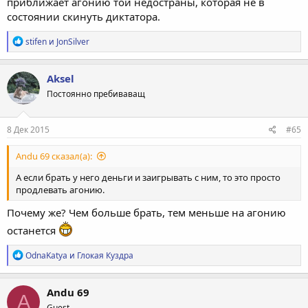
приближает агонию той недостраны, которая не в
состоянии скинуть диктатора.
Р
stifen
и
JonSilver
е
а
к
Aksel
ц
Постоянно пребиваващ
и
и
:
8 Дек 2015
#65
Andu 69 сказал(а):
А если брать у него деньги и заигрывать с ним, то это просто
продлевать агонию.
Почему же? Чем больше брать, тем меньше на агонию
останется
Р
OdnaKatya
и
Глокая Куздра
е
а
к
Andu 69
A
ц
Guest