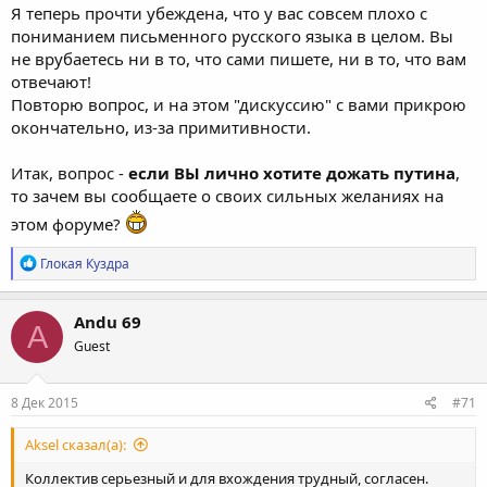
Я теперь прочти убеждена, что у вас совсем плохо с
пониманием письменного русского языка в целом. Вы
не врубаетесь ни в то, что сами пишете, ни в то, что вам
отвечают!
Повторю вопрос, и на этом "дискуссию" с вами прикрою
окончательно, из-за примитивности.
Итак, вопрос -
если ВЫ лично хотите дожать путина
,
то зачем вы сообщаете о своих сильных желаниях на
этом форуме?
Р
Глокая Куздра
е
а
к
Andu 69
A
ц
Guest
и
и
:
8 Дек 2015
#71
Aksel сказал(а):
Коллектив серьезный и для вхождения трудный, согласен.