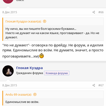
и
и
:
8 Дек 2015
#66
Глокая Куздра сказал(а):
Ну ничо, вы же пишете болгарскими буквами...
Никто не думает ни на каком языке, проговаривают - да. Но не
думают.
"Но не думают"- оговорка по фрейду. Не форум, а идилия
прям. Единомыслие во всём. Не думаете, значит, а просто
проговариваете...хм)
Глокая Куздра
Гражданин форума
Команда форума
8 Дек 2015
#67
Andu 69 сказал(а):
Единомыслие во всём.