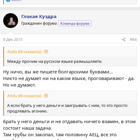
е
а
к
Глокая Куздра
ц
Гражданин форума
Команда форума
и
и
:
8 Дек 2015
#64
Andu 69 сказал(а):
Между прочим на русском языке размышляете.
Ну ничо, вы же пишете болгарскими буквами...
Никто не думает ни на каком языке, проговаривают - да.
Но не думают.
Andu 69 сказал(а):
А если брать у него деньги и заигрывать с ним, то это просто
продлевать агонию.
Брать у него деньги и не отдавать ничего взамен, в этом
состоит наша задача.
Там трубы он закопал, там половину АЕЦ, все это