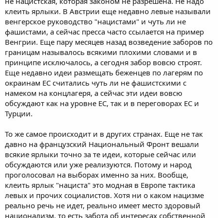
не нацистская, которая законом не разрешена. Не надо
клеить ярлыки. В Австрии еще недавно левые называли
венгерское руководство "нацистами" и чуть ли не
фашистами, а сейчас пресса часто ссылается на пример
Венгрии. Еще пару месяцев назад возведение заборов по
границам называлось всякими плохими словами и в
принципе исключалось, а сегодня забор вовсю строят.
Еще недавно идеи размещать беженцев по лагерям по
окраинам ЕС считались чуть ли не фашистскими с
намеком на концлагеря, а сейчас эти идеи вовсю
обсуждают как на уровне ЕС, так и в переговорах ЕС и
Турции.
То же самое происходит и в других странах. Еще не так
давно на французский Национальный Фронт вешали
всякие ярлыки точно за те идеи, которые сейчас или
обсуждаются или уже реализуются. Потому и народ
проголосовал на выборах именно за них. Вообще,
клеить ярлык "нациста" это модная в Европе тактика
левых и прочих социалистов. Хотя ни о каком нацизме
реально речь не идет, реально имеет место здоровый
национализм, то есть забота об интересах собственной