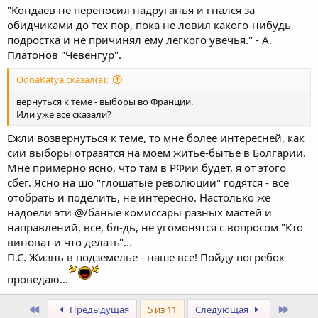
"Кондаев не переносил надруганья и гнался за
обидчиками до тех пор, пока не ловил какого-нибудь
подростка и не причинял ему легкого увечья." - А.
Платонов "Чевенгур".
OdnaKatya сказал(а):
вернуться к теме - выборы во Франции.
Или уже все сказали?
Ежли возвернуться к теме, то мне более интересней, как
сии выборы отразятся на моем житье-бытье в Болгарии.
Мне примерно ясно, что там в РФии будет, я от этого
сбег. Ясно на шо "глошатые революции" годятся - все
отобрать и поделить, не интересно. Настолько же
надоели эти @/баные комиссары разных мастей и
направлений, все, бл-дь, не угомонятся с вопросом "Кто
виноват и что делать"...
П.С. Жизнь в подземелье - наше все! Пойду погребок
проведаю...
Первый
После
Предыдущая
5 из 11
Следующая