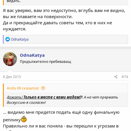
видать.
Я вас уверяю, вам это недоступно, вглубь вам не видно,
вы же плаваете на поверхности.
Да и прекращайте давать советы тем, кто в них не
нуждается.
Р
OdnaKatya
е
а
к
OdnaKatya
ц
Продължително пребиваващ
и
и
:
8 Дек 2015
#74
Andu 69 сказал(а):
Дожать!
Только в месте с вами мадам!
!
!
А на чет прервать
дискуссию-я согласен!
... видимо мне придется подать ещё одну финальную
реплику
Правильно ли я вас поняла - вы перешли к угрозам в