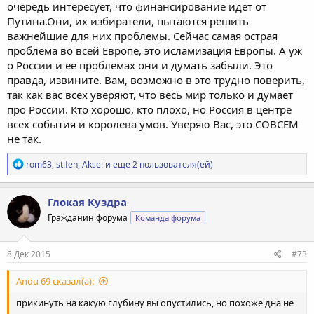
очередь интересует, что финансирование идет от
Путина.Они, их избиратели, пытаются решить
важнейшие для них проблемы. Сейчас самая острая
проблема во всей Европе, это исламизация Европы. А уж
о России и её проблемах они и думать забыли. Это
правда, извините. Вам, возможно в это трудно поверить,
так как вас всех уверяют, что весь мир только и думает
про России. Кто хорошо, кто плохо, но Россия в центре
всех события и королева умов. Уверяю Вас, это СОВСЕМ
не так.
Р
rom63
,
stifen
,
Aksel
и еще 2 пользователя(ей)
е
а
к
Глокая Куздра
ц
Гражданин форума
Команда форума
и
и
:
8 Дек 2015
#73
Andu 69 сказал(а):
прикинуть на какую глубину вы опустились, но похоже дна не