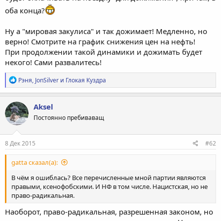
оба конца?
Ну а "мировая закулиса" и так дожимает! Медленно, но
верно! Смотрите на график снижения цен на нефть!
При продолжении такой динамики и дожимать будет
некого! Сами развалитесь!
Р
Рэня
,
JonSilver
и
Глокая Куздра
е
а
к
Aksel
ц
Постоянно пребиваващ
и
и
:
8 Дек 2015
#62
gatta сказал(а):
В чём я ошиблась? Все перечисленные мной партии являются
правыми, ксенофобскими. И НФ в том числе. Нацистская, но не
право-радикальная.
Наоборот, право-радикальная, разрешенная законом, но