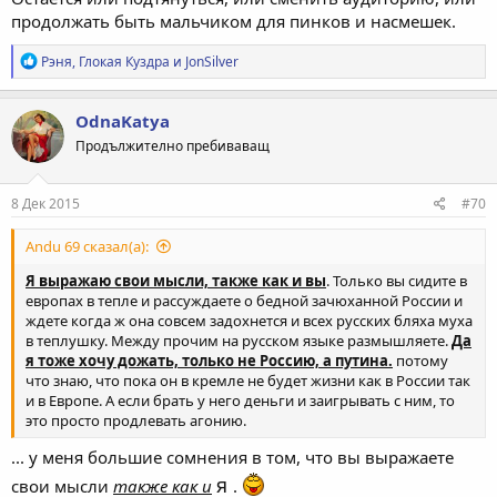
продолжать быть мальчиком для пинков и насмешек.
Р
Рэня
,
Глокая Куздра
и
JonSilver
е
а
к
OdnaKatya
ц
Продължително пребиваващ
и
и
:
8 Дек 2015
#70
Andu 69 сказал(а):
Я выражаю свои мысли, также как и вы
. Только вы сидите в
европах в тепле и рассуждаете о бедной зачюханной России и
ждете когда ж она совсем задохнется и всех русских бляха муха
в теплушку. Между прочим на русском языке размышляете.
Да
я тоже хочу дожать, только не Россию, а путина.
потому
что знаю, что пока он в кремле не будет жизни как в России так
и в Европе. А если брать у него деньги и заигрывать с ним, то
это просто продлевать агонию.
... у меня большие сомнения в том, что вы выражаете
я
свои мысли
также как и
.