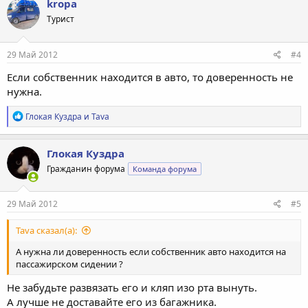
kropa
Турист
29 Май 2012
#4
Если собственник находится в авто, то доверенность не
нужна.
Р
Глокая Куздра
и
Tava
е
а
к
Глокая Куздра
ц
Гражданин форума
Команда форума
и
и
:
29 Май 2012
#5
Tava сказал(а):
А нужна ли доверенность если собственник авто находится на
пассажирском сидении ?
Не забудьте развязать его и кляп изо рта вынуть.
А лучше не доставайте его из багажника.