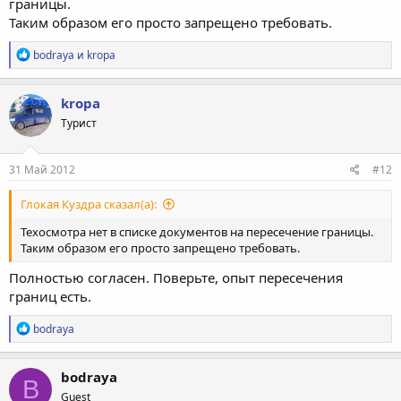
границы.
Таким образом его просто запрещено требовать.
Р
bodraya
и
kropa
е
а
к
kropa
ц
Турист
и
и
:
31 Май 2012
#12
Глокая Куздра сказал(а):
Техосмотра нет в списке документов на пересечение границы.
Таким образом его просто запрещено требовать.
Полностью согласен. Поверьте, опыт пересечения
границ есть.
Р
bodraya
е
а
к
bodraya
B
ц
Guest
и