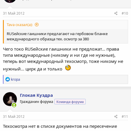
и
:
31 Май 2012
#10
Tava сказал(а):
RUSейские гаишники предлагают на гербовом бланке
международного образца тех. осмотр за 380
Чего токо RUSейские гаишники не предложат... права
типа международные (никому и ни где не нужные),
теперь вот международный техосмотр, тоже никому не
нужный... цирк да и только
Р
kropa
е
а
к
Глокая Куздра
ц
Гражданин форума
Команда форума
и
и
:
31 Май 2012
#11
Техосмотра нет в списке документов на пересечение