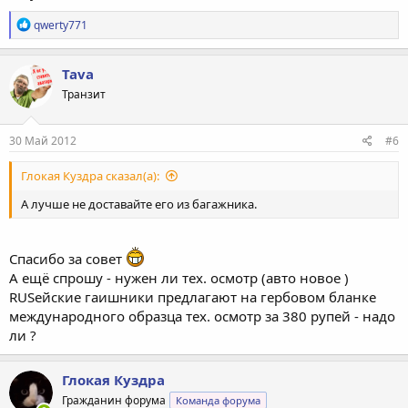
Р
qwerty771
е
а
к
Tava
ц
Транзит
и
и
:
30 Май 2012
#6
Глокая Куздра сказал(а):
А лучше не доставайте его из багажника.
Спасибо за совет
А ещё спрошу - нужен ли тех. осмотр (авто новое )
RUSейские гаишники предлагают на гербовом бланке
международного образца тех. осмотр за 380 рупей - надо
ли ?
Глокая Куздра
Гражданин форума
Команда форума