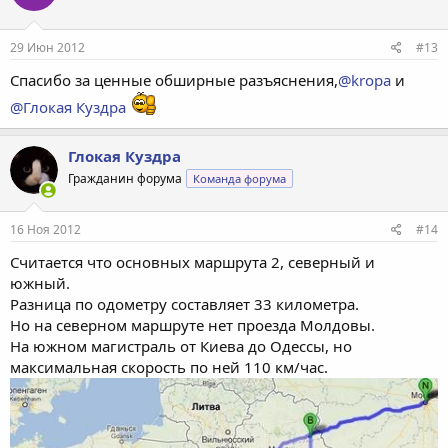
и
:
29 Июн 2012
#13
Спасибо за ценные обширные разъяснения,
@kropa
и
@Глокая Куздра
Глокая Куздра
Гражданин форума
Команда форума
16 Ноя 2012
#14
Считается что основных маршрута 2, северный и
южный.
Разница по одометру составляет 33 километра.
Но на северном маршруте нет проезда Молдовы.
На южном магистраль от Киева до Одессы, но
максимальная скорость по ней 110 км/час.