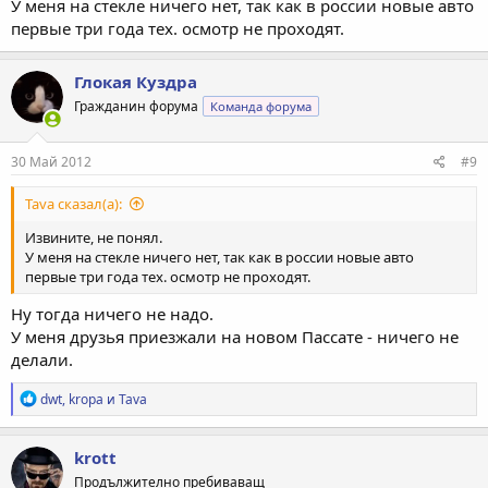
У меня на стекле ничего нет, так как в россии новые авто
первые три года тех. осмотр не проходят.
Глокая Куздра
Гражданин форума
Команда форума
30 Май 2012
#9
Tava сказал(а):
Извините, не понял.
У меня на стекле ничего нет, так как в россии новые авто
первые три года тех. осмотр не проходят.
Ну тогда ничего не надо.
У меня друзья приезжали на новом Пассате - ничего не
делали.
Р
dwt
,
kropa
и
Tava
е
а
к
krott
ц
Продължително пребиваващ
и