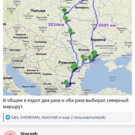
В общем я ездил два раза и оба раза выбирал северный
маршрут.
Р
G&S
,
SHERKHAN
,
AlexSmith
и еще 2 пользователя(ей)
е
а
к
Storozh