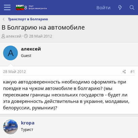
Войти
Транспорт в Болгарию
В Болгарию на автомобиле
А
Д
алексей
28 Май 2012
в
а
т
т
алексей
А
о
а
Guest
р
с
т
о
е
з
28 Май 2012
#1
м
д
ы
а
какую автодоверенность необходимо оформлять при
н
поездке на чужом автомобиле в болгарию? (мы
и
пересекаем границы нескольких государств - будет ли
я
эта доверенность действительна в украине, молдавии,
белоруссии, румынии)?
kropa
Турист