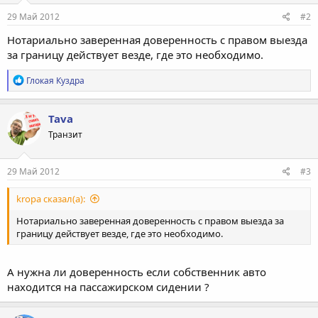
29 Май 2012
#2
Нотариально заверенная доверенность с правом выезда
за границу действует везде, где это необходимо.
Р
Глокая Куздра
е
а
к
Tava
ц
Транзит
и
и
:
29 Май 2012
#3
kropa сказал(а):
Нотариально заверенная доверенность с правом выезда за
границу действует везде, где это необходимо.
А нужна ли доверенность если собственник авто
находится на пассажирском сидении ?