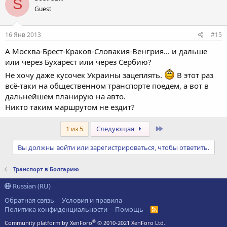
S
ц
Guest
и
и
:
16 Янв 2013
#15
А Москва-Брест-Краков-Словакия-Венгрия... и дальше
или через Бухарест или через Сербию?
Не хочу даже кусочек Украины зацеплять.
В этот раз
всё-таки на общественном транспорте поедем, а вот в
дальнейшем планирую на авто.
Никто таким маршрутом не ездит?
Последний
1 из 5
Следующая
Вы должны войти или зарегистрироваться, чтобы ответить.
Транспорт в Болгарию
Russian (RU)
Обратная связь
Условия и правила
Политика конфиденциальности
Помощь
R
S
®
Community platform by XenForo
© 2010-2021 XenForo Ltd.
S