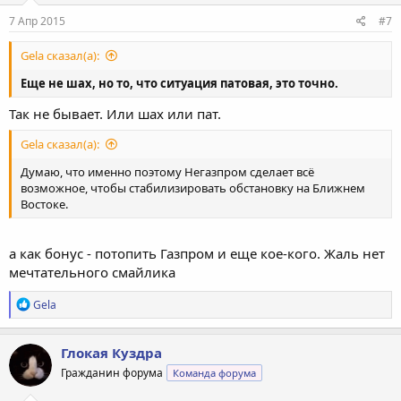
7 Апр 2015
#7
Gela сказал(а):
Еще не шах, но то, что ситуация патовая, это точно.
Так не бывает. Или шах или пат.
Gela сказал(а):
Думаю, что именно поэтому Негазпром сделает всё
возможное, чтобы стабилизировать обстановку на Ближнем
Востоке.
а как бонус - потопить Газпром и еще кое-кого. Жаль нет
мечтательного смайлика
Р
Gela
е
а
к
Глокая Куздра
ц
Гражданин форума
Команда форума
и
и