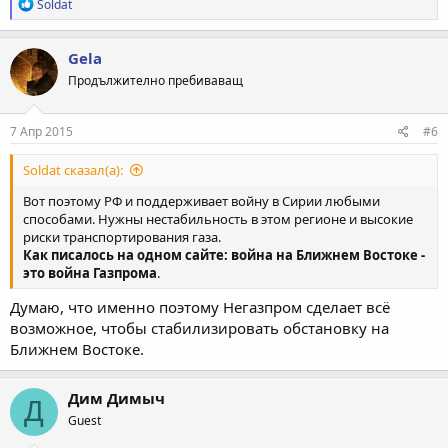
Р
Soldat
е
а
к
Gela
ц
Продължително пребиваващ
и
и
:
7 Апр 2015
#6
Soldat сказал(а):
Вот поэтому РФ и поддерживает войну в Сирии любыми
способами. Нужны нестабильность в этом регионе и высокие
риски транспортирования газа.
Как писалось на одном сайте: война на Ближнем Востоке -
это война Газпрома
.
Думаю, что именно поэтому Негазпром сделает всё
возможное, чтобы стабилизировать обстановку на
Ближнем Востоке.
Дим Димыч
Д
Guest