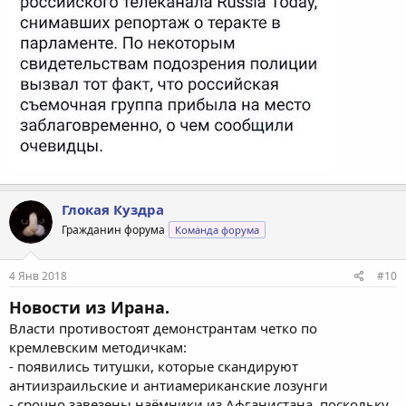
Глокая Куздра
Гражданин форума
Команда форума
4 Янв 2018
#10
Новости из Ирана.
Власти противостоят демонстрантам четко по
кремлевским методичкам:
- появились титушки, которые скандируют
антиизраильские и антиамериканские лозунги
- срочно завезены наёмники из Афганистана, поскольку