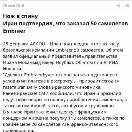
:
25 Фев 2016
#8
Нож в спину
Иран подтвердил, что заказал 50 самолетов
Embraer
25 февраля, AEX.RU – Иран подтвердил, что заказал у
бразильской компании Embraer 50 самолетов. Об этом
заявил официальный представитель правительства
Ирана Мохаммад Бакер Ноубахт. Об этом пишет РИА
Новости.
"Сделка с Embraer будет основываться на договоре с
условиями платежа в рассрочку", - приводит сегодня
газета Iran Daily слова иранского чиновника.
Ранее иранские СМИ сообщили, что Иран и Бразилия
ведут переговоры по поводу приобретения самолетов, а
также автомобилей-такси, автобусов и грузовиков.
В январе Иран заключил сделку с французским
концерном Airbus на покупку 118 самолетов, а также по
крайне мере 20 самолетов ATR франко-итальянского
производства.