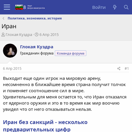
Войти
Политика, экономика, история
Иран
А
Д
Глокая Куздра
6 Апр 2015
в
а
т
т
Глокая Куздра
о
а
Гражданин форума
Команда форума
р
с
т
о
е
з
6 Апр 2015
#1
м
д
ы
а
Выходит еще один игрок на мировую арену,
н
несомненно в ближайшее время страна получит толчок
и
и поменяет соотношение сил в мире.
я
Удивительным для меня остается то, что Иран отказался
от ядерного оружия и это в то время как мир воочию
увидел что от него отказываться нельзя.
Иран без санкций - несколько
предварительных цифр