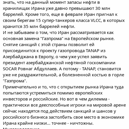
знать, что на данный момент запасы нефти в
хранилищах Ирана уже давно превышают 30 млн
баррелей. Кроме того, еще в феврале Иран пригнал к
своим берегам 15 супер-танкеров класса VLCC, в которых
хранится 35 млн баррелей нефти.
И не забываем о том, что Иран рассматривается как
основная замена "Газпрома" на Европейском рынке.
Снятие санкций с этой страны позволит ей
присоединится к проекту газопровода TANAP из
Азербайджана в Европу, о чем уже успел заявить
президент азербайджанской нефтяной госкомпании
SOCAR Ровнаг Абдуллаев. А потому - TANAP, становится
уже не раздражительной, а болезненной костью в горле
"Газпрома".
Примечательно и то, что с открытием рынка Ирана туда
попытаются устремиться помимо европейских
инвесторов и российские. Но вот в чем дилемма -
практически все дееспособные игроки на мировой арене
сейчас находятся под действием санкций и шансов у
российского бизнеса застолбить свое место в экономике
Ирана крайне низки... точнее - ничтожны.
Многоходовочка.