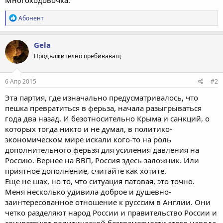
Р
Абонент
е
а
к
Gela
ц
Продължително пребиваващ
и
и
:
6 Апр 2015
#2
Эта партия, где изначально предусматривалось, что
пешка превратиться в ферьза, начала разыгрываться
года два назад. И безотносительно Крыма и санкций, о
которых тогда никто и не думал, в политико-
экономическом мире искали кого-то на роль
дополнительного ферьзя для усиления давления на
Россию. Вернее на ВВП, Россия здесь заложник. Или
приятное дополнение, считайте как хотите.
Еще не шах, но то, что ситуация патовая, это точно.
Меня несколько удивила доброе и душевно-
заинтересованное отношение к русссим в Англии. Они
четко разделяют народ России и правительство России и