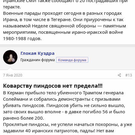
Иранские СМИ также сообщают о 20 пострадавших при
теракте.
Военные парады проходят сегодня в разных городах
Ирана, в том числе в Тегеране. Они приурочены к так
называемой Неделе священной обороны — памятным
мероприятиям, посвященным ирано-иракской войне
1980-1988 годов.
Глокая Куздра
Гражданин форума
Команда форума
7 Янв 2020
#13
Коварству пиндосов нет предела!!!
В Керман прибыло тело убиенного Трампом генерала
Солеймани и собрались демонстранты с призывами
убивать пиндосов. Пиндосов убить не сильно вышло,
зато своих вышло вполне - в давке погибло 56 и было
ранено более 200.
Проклятые пиндосы, не успели начаться похороны, а уже
задавили 40 иранских патриотов, падлы! Нет вам