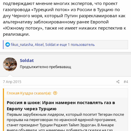
подтверждают мнение многих экспертов, что проект
газопровода «Турецкий поток» из России в Турцию по
дну Черного моря, который Путин разрекламировал как
альтернативу заблокированному ранее Европой
«Южному потоку», также не имеет никаких перспектив к
реализации.
Р
fikus_natasha
,
Aksel
,
Soldat
и еще 1 пользователь
е
а
к
Soldat
ц
Продължително пребиваващ
и
и
:
7 Апр 2015
#4
Глокая Куздра сказал(а):
Россия в шоке: Иран намерен поставлять газ в
Европу через Турцию
Первым зарубежным лидером, который посетит Тегеран после
прорыва на переговорах по иранской ядерной программе,
станет президент Турции Реджеп Тайип Эрдоган. В Анкаре
вчера объявили, что намерены добиваться скидки на газ,