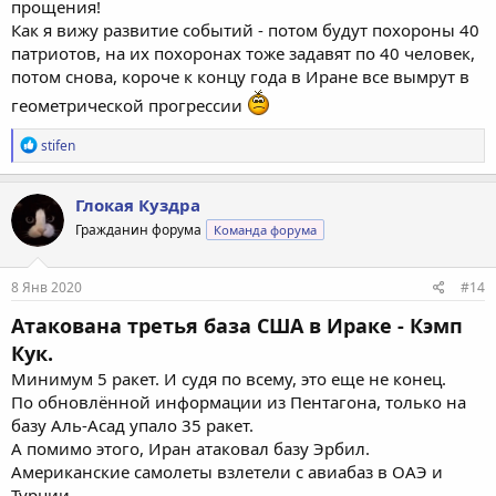
прощения!
Как я вижу развитие событий - потом будут похороны 40
патриотов, на их похоронах тоже задавят по 40 человек,
потом снова, короче к концу года в Иране все вымрут в
геометрической прогрессии
Р
stifen
е
а
к
Глокая Куздра
ц
Гражданин форума
Команда форума
и
и
:
8 Янв 2020
#14
Атакована третья база США в Ираке - Кэмп
Кук.
Минимум 5 ракет. И судя по всему, это еще не конец.
По обновлённой информации из Пентагона, только на
базу Аль-Асад упало 35 ракет.
А помимо этого, Иран атаковал базу Эрбил.
Американские самолеты взлетели с авиабаз в ОАЭ и
Турции