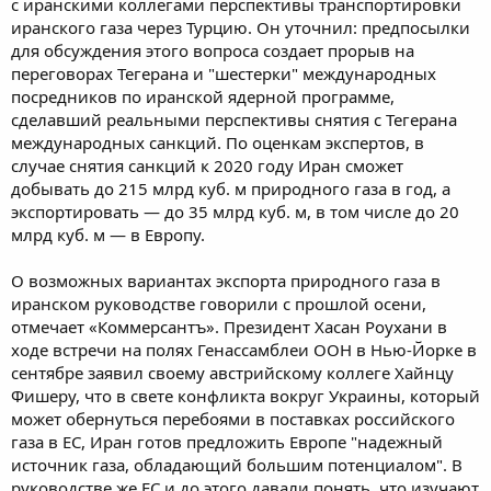
с иранскими коллегами перспективы транспортировки
иранского газа через Турцию. Он уточнил: предпосылки
для обсуждения этого вопроса создает прорыв на
переговорах Тегерана и "шестерки" международных
посредников по иранской ядерной программе,
сделавший реальными перспективы снятия с Тегерана
международных санкций. По оценкам экспертов, в
случае снятия санкций к 2020 году Иран сможет
добывать до 215 млрд куб. м природного газа в год, а
экспортировать — до 35 млрд куб. м, в том числе до 20
млрд куб. м — в Европу.
О возможных вариантах экспорта природного газа в
иранском руководстве говорили с прошлой осени,
отмечает «Коммерсантъ». Президент Хасан Роухани в
ходе встречи на полях Генассамблеи ООН в Нью-Йорке в
сентябре заявил своему австрийскому коллеге Хайнцу
Фишеру, что в свете конфликта вокруг Украины, который
может обернуться перебоями в поставках российского
газа в ЕС, Иран готов предложить Европе "надежный
источник газа, обладающий большим потенциалом". В
руководстве же ЕС и до этого давали понять, что изучают