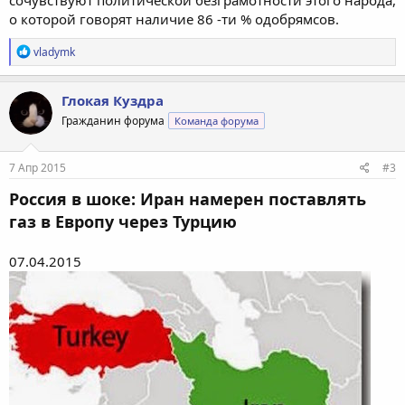
сочувствуют политической безграмотности этого народа,
о которой говорят наличие 86 -ти % одобрямсов.
Р
vladymk
е
а
к
Глокая Куздра
ц
Гражданин форума
Команда форума
и
и
:
7 Апр 2015
#3
Россия в шоке: Иран намерен поставлять
газ в Европу через Турцию
07.04.2015