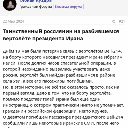
Глокая Куздра
ц
Гражданин форума
Команда форума
и
и
:
22 Май 2024
#21
Таинственный россиянин на разбившемся
вертолёте президента Ирана
Днём 19 мая была потеряна связь с вертолётом Bell-214,
на борту которого находился президент Ирана Ибрагим
Раиси. После долгих часов спасательной операции, в
которой неожиданно вызвалась участвовать даже
россия, вертолёт был найден разбившимся в районе
села Узи, а все его пассажиры погибшими.
Но, в этой истории, не всё так оказалось просто, как на
первый взгляд. Дело в том, что на борту вертолёта,
помимо представителей Ирана был ещё один
иностранец, о котором практически никто не упоминает.
Гражданин российской федерации, некто Кручев.
О девятом погибшем пассажире президентского Bell-214
сообщили лишь некоторые иранские СМИ, после чего