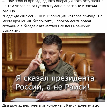
40 поисковых бригад, однако операция пока безуспешна
- в том числе из-за густого тумана в регионе и захода
солнца.
"Надежда еще есть, но информация, которая приходит с
места крушения, беспокоит", - прокомментировал
ситуацию в беседе с агентством Reuters иранский
чиновник.
Два других вертолета из колонны с Раиси долетели до