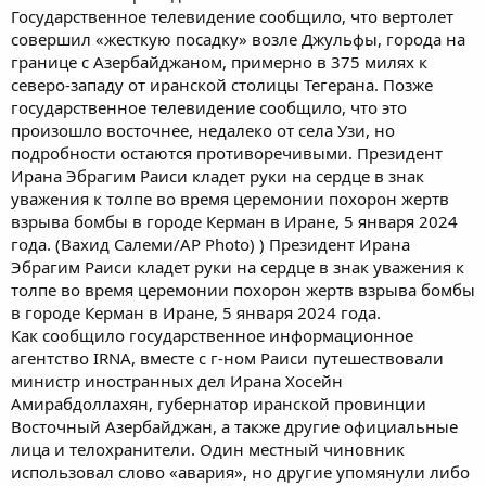
Государственное телевидение сообщило, что вертолет
совершил «жесткую посадку» возле Джульфы, города на
границе с Азербайджаном, примерно в 375 милях к
северо-западу от иранской столицы Тегерана. Позже
государственное телевидение сообщило, что это
произошло восточнее, недалеко от села Узи, но
подробности остаются противоречивыми. Президент
Ирана Эбрагим Раиси кладет руки на сердце в знак
уважения к толпе во время церемонии похорон жертв
взрыва бомбы в городе Керман в Иране, 5 января 2024
года. (Вахид Салеми/AP Photo) ) Президент Ирана
Эбрагим Раиси кладет руки на сердце в знак уважения к
толпе во время церемонии похорон жертв взрыва бомбы
в городе Керман в Иране, 5 января 2024 года.
Как сообщило государственное информационное
агентство IRNA, вместе с г-ном Раиси путешествовали
министр иностранных дел Ирана Хосейн
Амирабдоллахян, губернатор иранской провинции
Восточный Азербайджан, а также другие официальные
лица и телохранители. Один местный чиновник
использовал слово «авария», но другие упомянули либо