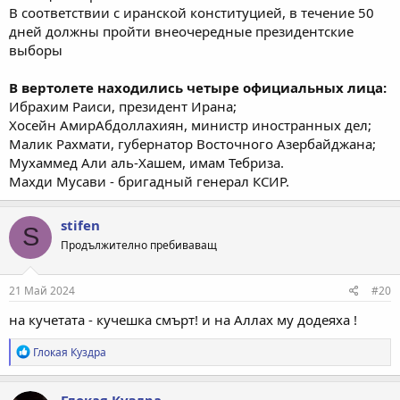
В соответствии с иранской конституцией, в течение 50
дней должны пройти внеочередные президентские
выборы
В вертолете находились четыре официальных лица:
Ибрахим Раиси, президент Ирана;
Хосейн АмирАбдоллахиян, министр иностранных дел;
Малик Рахмати, губернатор Восточного Азербайджана;
Мухаммед Али аль-Хашем, имам Тебриза.
Махди Мусави - бригадный генерал КСИР.
stifen
S
Продължително пребиваващ
21 Май 2024
#20
на кучетата - кучешка смърт! и на Аллах му додеяха !
Р
Глокая Куздра
е
а
к