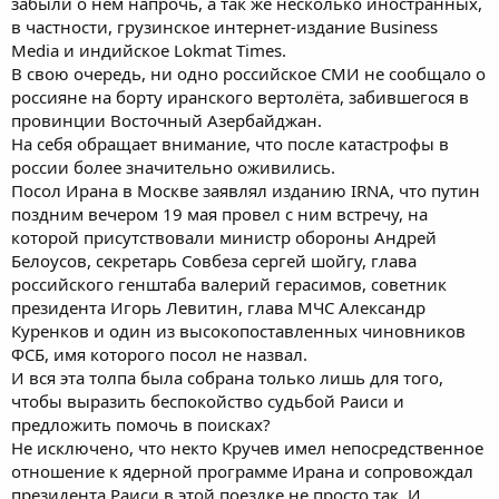
забыли о нём напрочь, а так же несколько иностранных,
в частности, грузинское интернет-издание Business
Media и индийское Lokmat Times.
В свою очередь, ни одно российское СМИ не сообщало о
россияне на борту иранского вертолёта, забившегося в
провинции Восточный Азербайджан.
На себя обращает внимание, что после катастрофы в
россии более значительно оживились.
Посол Ирана в Москве заявлял изданию IRNA, что путин
поздним вечером 19 мая провел с ним встречу, на
которой присутствовали министр обороны Андрей
Белоусов, секретарь Совбеза сергей шойгу, глава
российского генштаба валерий герасимов, советник
президента Игорь Левитин, глава МЧС Александр
Куренков и один из высокопоставленных чиновников
ФСБ, имя которого посол не назвал.
И вся эта толпа была собрана только лишь для того,
чтобы выразить беспокойство судьбой Раиси и
предложить помочь в поисках?
Не исключено, что некто Кручев имел непосредственное
отношение к ядерной программе Ирана и сопровождал
президента Раиси в этой поездке не просто так. И