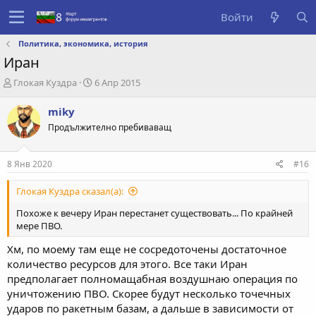
Войти
Политика, экономика, история
Иран
А
Д
Глокая Куздра
6 Апр 2015
в
а
т
т
miky
о
а
Продължително пребиваващ
р
с
т
о
е
з
8 Янв 2020
#16
м
д
ы
а
Глокая Куздра сказал(а):
н
и
Похоже к вечеру Иран перестанет существовать... По крайней
я
мере ПВО.
Хм, по моему там еще не сосредоточены достаточное
количество ресурсов для этого. Все таки Иран
предполагает полномащабная воздушнаю операция по
уничтожению ПВО. Скорее будут несколько точечных
ударов по ракетным базам, а дальше в зависимости от