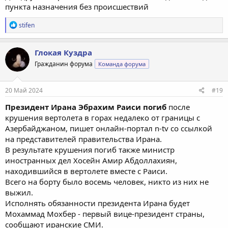
пункта назначения без происшествий
Р
stifen
е
а
к
Глокая Куздра
ц
Гражданин форума
Команда форума
и
и
:
20 Май 2024
#19
Президент Ирана Эбрахим Раиси погиб
после
крушения вертолета в горах недалеко от границы с
Азербайджаном, пишет онлайн-портал n-tv со ссылкой
на представителей правительства Ирана.
В результате крушения погиб также министр
иностранных дел Хосейн Амир Абдоллахиян,
находившийся в вертолете вместе с Раиси.
Всего на борту было восемь человек, никто из них не
выжил.
Исполнять обязанности президента Ирана будет
Мохаммад Мохбер - первый вице-президент страны,
сообщают иранские СМИ.