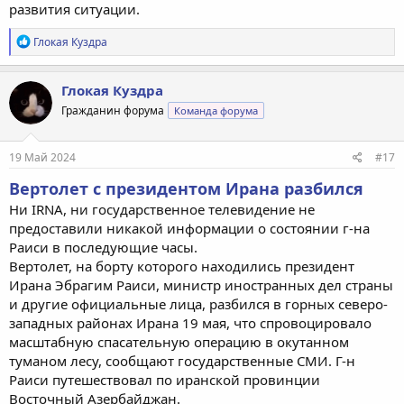
развития ситуации.
Р
Глокая Куздра
е
а
к
Глокая Куздра
ц
Гражданин форума
Команда форума
и
и
:
19 Май 2024
#17
Вертолет с президентом Ирана разбился
Ни IRNA, ни государственное телевидение не
предоставили никакой информации о состоянии г-на
Раиси в последующие часы.
Вертолет, на борту которого находились президент
Ирана Эбрагим Раиси, министр иностранных дел страны
и другие официальные лица, разбился в горных северо-
западных районах Ирана 19 мая, что спровоцировало
масштабную спасательную операцию в окутанном
туманом лесу, сообщают государственные СМИ. Г-н
Раиси путешествовал по иранской провинции
Восточный Азербайджан.