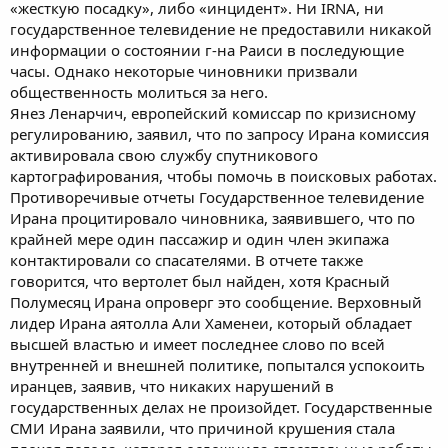
«жесткую посадку», либо «инцидент». Ни IRNA, ни
государственное телевидение не предоставили никакой
информации о состоянии г-на Раиси в последующие
часы. Однако некоторые чиновники призвали
общественность молиться за него.
Янез Ленарчич, европейский комиссар по кризисному
регулированию, заявил, что по запросу Ирана комиссия
активировала свою службу спутникового
картографирования, чтобы помочь в поисковых работах.
Противоречивые отчеты Государственное телевидение
Ирана процитировало чиновника, заявившего, что по
крайней мере один пассажир и один член экипажа
контактировали со спасателями. В отчете также
говорится, что вертолет был найден, хотя Красный
Полумесяц Ирана опроверг это сообщение. Верховный
лидер Ирана аятолла Али Хаменеи, который обладает
высшей властью и имеет последнее слово по всей
внутренней и внешней политике, попытался успокоить
иранцев, заявив, что никаких нарушений в
государственных делах не произойдет. Государственные
СМИ Ирана заявили, что причиной крушения стала