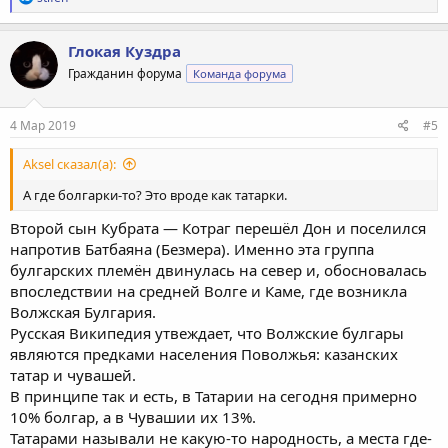
е
а
к
Глокая Куздра
ц
Гражданин форума
Команда форума
и
и
:
4 Мар 2019
#5
Aksel сказал(а):
А где болгарки-то? Это вроде как татарки.
Второй сын Кубрата — Котраг перешёл Дон и поселился
напротив Батбаяна (Безмера). Именно эта группа
булгарских племён двинулась на север и, обосновалась
впоследствии на средней Волге и Каме, где возникла
Волжская Булгария.
Русская Википедия утвеждает, что Волжские булгары
являются предками населения Поволжья: казанских
татар и чувашей.
В принципе так и есть, в Татарии на сегодня примерно
10% болгар, а в Чувашии их 13%.
Татарами называли не какую-то народность, а места где-