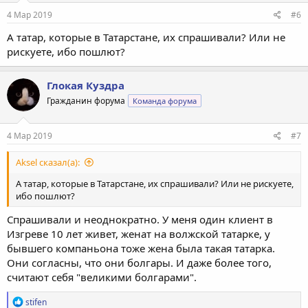
:
4 Мар 2019
#6
А татар, которые в Татарстане, их спрашивали? Или не
рискуете, ибо пошлют?
Глокая Куздра
Гражданин форума
Команда форума
4 Мар 2019
#7
Aksel сказал(а):
А татар, которые в Татарстане, их спрашивали? Или не рискуете,
ибо пошлют?
Спрашивали и неоднократно. У меня один клиент в
Изгреве 10 лет живет, женат на волжской татарке, у
бывшего компаньона тоже жена была такая татарка.
Они согласны, что они болгары. И даже более того,
считают себя "великими болгарами".
Р
stifen