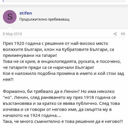
е
а
к
stifen
S
ц
Продължително пребиваващ
и
и
:
8 Мар 2019
#8
През 1920 година с решение от най-високо място
волжките Българи, клон на Кубратовите Българи, са
преименувани на татари!
Това не се крие, в енциклопедията, руската, е посочено,
че татарите преди са се наричали Българи!
Кое е наложило подобна промяна в името и кой стои зад
нея?!
Формално, би трябвало да е Ленин? Но има няколко
"но". Ленин, след раняването му през 1918 година се
възстановява и за кратко се явява публично. След това
изчезва и се говори от негово име, да смъртта му в
началото на 1924 година....
Така, че много съмнително е това решение да е негово?!