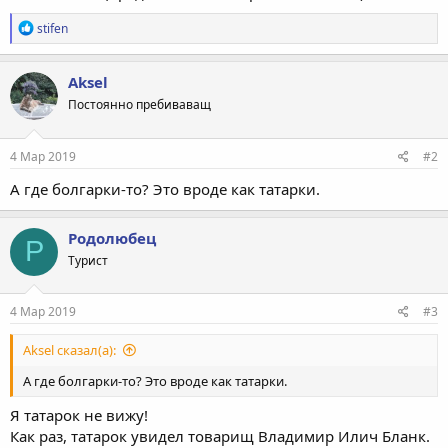
Р
stifen
е
а
к
Aksel
ц
Постоянно пребиваващ
и
и
:
4 Мар 2019
#2
А где болгарки-то? Это вроде как татарки.
Родолюбец
Р
Турист
4 Мар 2019
#3
Aksel сказал(а):
А где болгарки-то? Это вроде как татарки.
Я татарок не вижу!
Как раз, татарок увидел товарищ Владимир Илич Бланк.