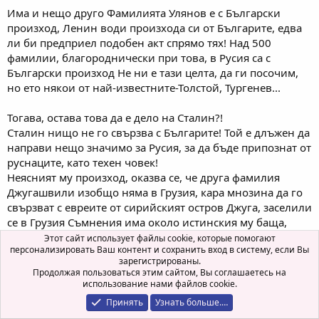
Има и нещо друго Фамилията Улянов е с Български
произход, Ленин води произхода си от Българите, едва
ли би предприел подобен акт спрямо тях! Над 500
фамилии, благороднически при това, в Русия са с
Български произход Не ни е тази целта, да ги посочим,
но ето някои от най-известните-Толстой, Тургенев...
Тогава, остава това да е дело на Сталин?!
Сталин нищо не го свързва с Българите! Той е длъжен да
направи нещо значимо за Русия, за да бъде припознат от
руснаците, като техен човек!
Неясният му произход, оказва се, че друга фамилия
Джугашвили изобщо няма в Грузия, кара мнозина да го
свързват с евреите от сирийският остров Джуга, заселили
се в Грузия Съмнения има около истинския му баща,
доказано е, че крие истинската година на раждането
Этот сайт использует файлы cookie, которые помогают
персонализировать Ваш контент и сохранить вход в систему, если Вы
си-!878? Много въпросителни има около него....?
зарегистрированы.
Продолжая пользоваться этим сайтом, Вы соглашаетесь на
Но той е умен и начетен! Не е глупав,както някои смятат!
использование нами файлов cookie.
Универсалните му знания, съчетани с хитрина му
Принять
Узнать больше.…
помагат да взема решения в различни области-