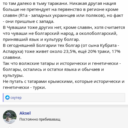
то там далеко в тьму таракани. Никакая другая нация
больше не претендует на первенство в регионе кроме
славян (R1a - западных украинцев или поляков), но факт
- они пришлые с запада.
В Чувашии тоже других нет, кроме славян, хотя считается
что чуваши не болгарский народ, а околоболгарский,
принявший язык и культуру болгар.
В сегодняшней Болгарии тех болгар (от сына Кубрата -
Аспаруха) тоже живет около 23,5%, ещё 20% траки, 17%
славяни.
Так что волжские татары и исторически и генетически -
болгары, остались и остатки языка и обычаев и
культуры.
Не путать с татарами крымскими, которые исторически и
генетически - турки.
Р
скутер
е
а
к
Aksel
ц
Постоянно пребиваващ
и
и