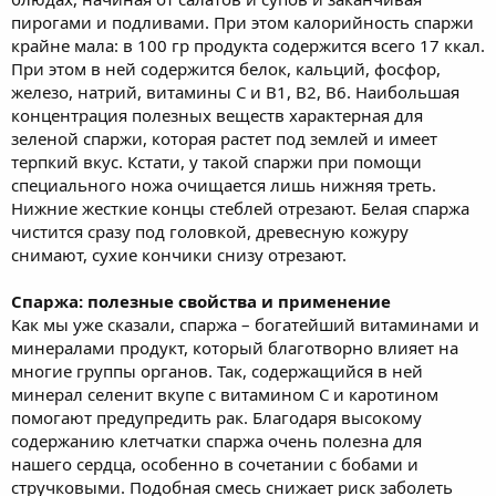
пирогами и подливами. При этом калорийность спаржи
крайне мала: в 100 гр продукта содержится всего 17 ккал.
При этом в ней содержится белок, кальций, фосфор,
железо, натрий, витамины С и B1, В2, В6. Наибольшая
концентрация полезных веществ характерная для
зеленой спаржи, которая растет под землей и имеет
терпкий вкус. Кстати, у такой спаржи при помощи
специального ножа очищается лишь нижняя треть.
Нижние жесткие концы стеблей отрезают. Белая спаржа
чистится сразу под головкой, древесную кожуру
снимают, сухие кончики снизу отрезают.
Спаржа: полезные свойства и применение
Как мы уже сказали, спаржа – богатейший витаминами и
минералами продукт, который благотворно влияет на
многие группы органов. Так, содержащийся в ней
минерал селенит вкупе с витамином С и каротином
помогают предупредить рак. Благодаря высокому
содержанию клетчатки спаржа очень полезна для
нашего сердца, особенно в сочетании с бобами и
стручковыми. Подобная смесь снижает риск заболеть