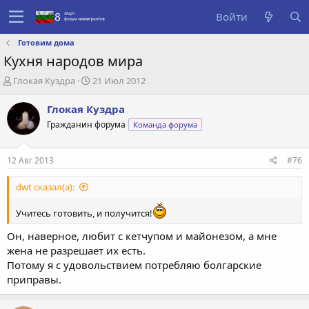
Войти
Готовим дома
Кухня народов мира
А
Д
Глокая Куздра
21 Июл 2012
в
а
т
т
Глокая Куздра
о
а
Гражданин форума
Команда форума
р
с
т
о
е
з
12 Авг 2013
#76
м
д
ы
а
dwt сказал(а):
н
и
Учитесь готовить, и получится!
я
Он, наверное, любит с кетчупом и майонезом, а мне
жена не разрешает их есть.
Потому я с удовольствием потребляю болгарские
приправы.