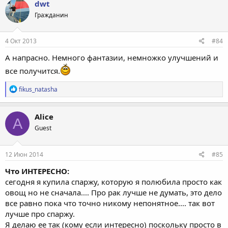
dwt
Гражданин
4 Окт 2013
#84
А напрасно. Немного фантазии, немножко улучшений и
все получится.
Р
fikus_natasha
е
а
к
Alice
A
ц
Guest
и
и
:
12 Июн 2014
#85
Что ИНТЕРЕСНО:
сегодня я купила спаржу, которую я полюбила просто как
овощ но не сначала.... Про рак лучше не думать, это дело
все равно пока что точно никому непонятное.... так вот
лучше про спаржу.
Я делаю ее так (кому если интересно) поскольку просто в