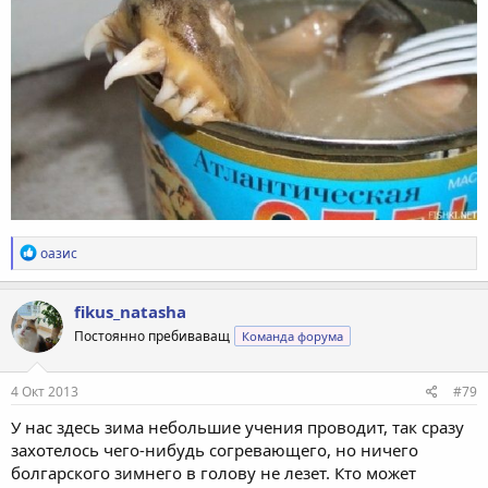
Р
оазис
е
а
к
fikus_natasha
ц
Постоянно пребиваващ
Команда форума
и
и
:
4 Окт 2013
#79
У нас здесь зима небольшие учения проводит, так сразу
захотелось чего-нибудь согревающего, но ничего
болгарского зимнего в голову не лезет. Кто может