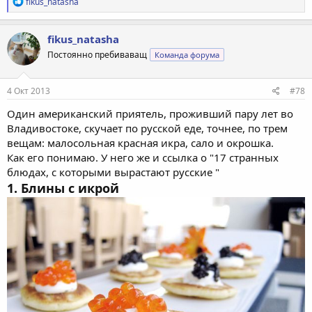
Р
fikus_natasha
е
а
к
fikus_natasha
ц
Постоянно пребиваващ
Команда форума
и
и
:
4 Окт 2013
#78
Один американский приятель, проживший пару лет во
Владивостоке, скучает по русской еде, точнее, по трем
вещам: малосольная красная икра, сало и окрошка.
Как его понимаю. У него же и ссылка о "17 странных
блюдах, c которыми вырастают русские "
1. Блины с икрой