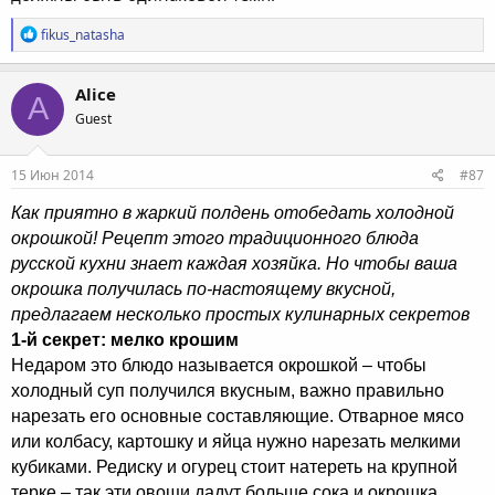
Р
fikus_natasha
е
а
к
Alice
A
ц
Guest
и
и
:
15 Июн 2014
#87
Как приятно в жаркий полдень отобедать холодной
окрошкой! Рецепт этого традиционного блюда
русской кухни знает каждая хозяйка. Но чтобы ваша
окрошка получилась по-настоящему вкусной,
предлагаем несколько простых кулинарных секретов
1-й секрет: мелко крошим
Недаром это блюдо называется окрошкой – чтобы
холодный суп получился вкусным, важно правильно
нарезать его основные составляющие. Отварное мясо
или колбасу, картошку и яйца нужно нарезать мелкими
кубиками. Редиску и огурец стоит натереть на крупной
терке – так эти овощи дадут больше сока и окрошка