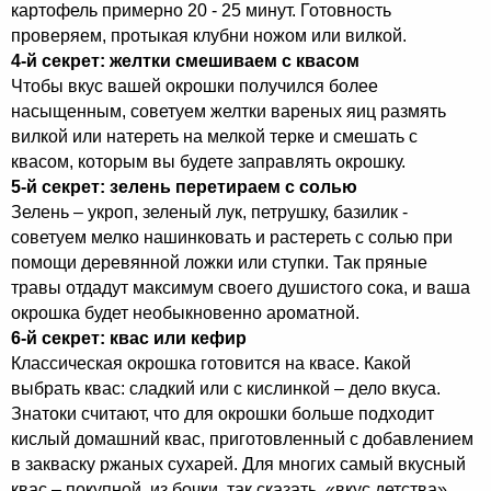
картофель примерно 20 - 25 минут. Готовность
проверяем, протыкая клубни ножом или вилкой.
4-й секрет: желтки смешиваем с квасом
Чтобы вкус вашей окрошки получился более
насыщенным, советуем желтки вареных яиц размять
вилкой или натереть на мелкой терке и смешать с
квасом, которым вы будете заправлять окрошку.
5-й секрет: зелень перетираем с солью
Зелень – укроп, зеленый лук, петрушку, базилик -
советуем мелко нашинковать и растереть с солью при
помощи деревянной ложки или ступки. Так пряные
травы отдадут максимум своего душистого сока, и ваша
окрошка будет необыкновенно ароматной.
6-й секрет: квас или кефир
Классическая окрошка готовится на квасе. Какой
выбрать квас: сладкий или с кислинкой – дело вкуса.
Знатоки считают, что для окрошки больше подходит
кислый домашний квас, приготовленный с добавлением
в закваску ржаных сухарей. Для многих самый вкусный
квас – покупной, из бочки, так сказать, «вкус детства».