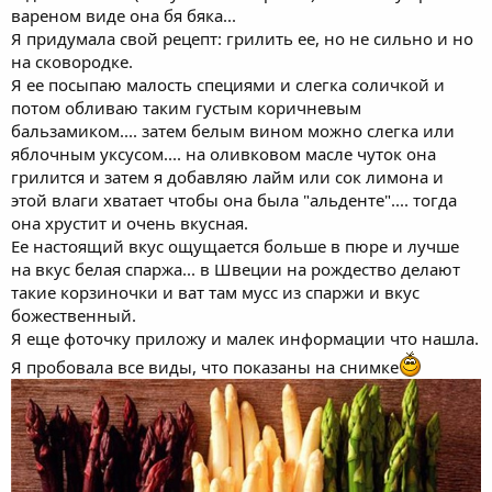
вареном виде она бя бяка...
Я придумала свой рецепт: грилить ее, но не сильно и но
на сковородке.
Я ее посыпаю малость специями и слегка соличкой и
потом обливаю таким густым коричневым
бальзамиком.... затем белым вином можно слегка или
яблочным уксусом.... на оливковом масле чуток она
грилится и затем я добавляю лайм или сок лимона и
этой влаги хватает чтобы она была "альденте".... тогда
она хрустит и очень вкусная.
Ее настоящий вкус ощущается больше в пюре и лучше
на вкус белая спаржа... в Швеции на рождество делают
такие корзиночки и ват там мусс из спаржи и вкус
божественный.
Я еще фоточку приложу и малек информации что нашла.
Я пробовала все виды, что показаны на снимке