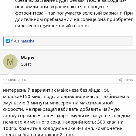
срезать, растение будет белым. После выхода из-
под земли они окрашиваются в процессе
фотосинтеза – так получается зеленый вариант. При
длительном пребывании на солнце она приобретет
сиреневато-фиолетовый оттенок.
Р
fikus_natasha
е
а
к
Мари
М
ц
Guest
и
и
:
13 Июн 2014
#86
интересный вариантик майонеза без яйца: 150
молока+150 микс подс. и оливковое масло= взбиваем в
эмульсию 3 минуты миксером на максимальной
скорости, не прекращая взбивать добавить чайную
ложку горчицы+соль+сахар= эмульсия загустеет, следом
немного лимонного сока. Калорийность: 300 ккал на
100гр. Хранить в холодильнике 3-4 дня. компонетны
должны быть одинаковой темп.