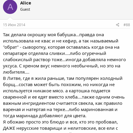
к
Alice
A
ц
Guest
и
и
:
15 Июн 2014
#88
Так делала окрошку моя бабушка...правда она
использовала не квас и не кефир, а так называемый
"обрат" - сыворотку, которая оставалась когда она на
сепаратаре отделяла сливки....либо огуречный
слабокислый раствор тоже...иногда добавляла немного
уксуса. С хреном вкус немного необычный, но это на
любителя....
В Литве, где я жила раньше, там популярен холодный
борщ...состав может быть похожим, но никогда не
используется никакое мясо. а картошка подается
сваренной и ее едят вместо хлеба....также одним очень
важным ингридиентом считается свекла, как правило
вареная и натертая на терке...либо маринованная и
тогда маринада добавляют для цвета.
Я обожаю просто это блюдо и все, кто это пробовал,
ДАЖЕ нерусские товарищи и нелитовские, все ели с