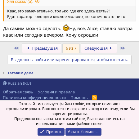
Яяя сказал(а):
Квас, это замечательно, только где его здесь взять?!
Едят таратор - овощи и кислое молоко, но конечно это не то.
Да самим можно сделать.
Ну, все, Alice, ставлю завтра
квас или сегодня вечером. Хочу окрошки.
Первый
После
Предыдущая
6 из 7
Следующая
Вы должны войти или зарегистрироваться, чтобы ответить.
Готовим дома
Russian (RU)
Обратная связь
Условия и правила
Политика конфиденциальности
Помощь
R
S
Этот сайт использует файлы cookie, которые помогают
®
Community platform by XenForo
© 2010-2021 XenForo Ltd.
S
персонализировать Ваш контент и сохранить вход в систему, если Вы
Перевод:
xen-foro.com.ua
зарегистрированы.
Продолжая пользоваться этим сайтом, Вы соглашаетесь на
использование нами файлов cookie.
Принять
Узнать больше.…