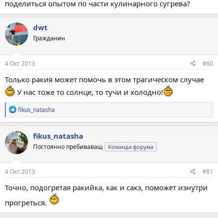
поделиться опытом по части кулинарного сугрева?
dwt
Гражданин
4 Окт 2013
#80
Только ракия может помочь в этом трагическом случае
У нас тоже то солнце, то тучи и холодно!
Р
fikus_natasha
е
а
к
fikus_natasha
ц
Постоянно пребиваващ
Команда форума
и
и
:
4 Окт 2013
#81
Точно, подогретая ракийка, как и сакэ, поможет изнутри
прогреться.