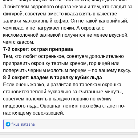
Любителям здорового образа жизни и тем, кто следит за
фигурой, советуем вместо кваса взять в качестве
заливки маложирный кефир. Он не такой калорийный,
чем квас, и не нагружает почки. А окрошка с
кисломолочной заливкой получится не менее вкусной,
чем с квасом.
7-й секрет: острая приправа
Тем, кто любит остренькое, советуем дополнительно
приправить окрошку тертым хреном, горчицей или
поперчить черным молотым перцем – по вашему вкусу.
8-й секрет: кладем в тарелку кубик льда
Если очень жарко, и разлитая по тарелкам окрошка
становится теплой буквально за считанные минуты,
советуем положить в каждую порцию по кубику
пищевого льда. Овощная летняя похлебка станет по-
настоящему освежающей.
Р
fikus_natasha
е
а