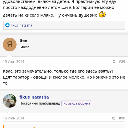
удовольствием, включая детей. Я практиакую эту еду
просто каждодневно летом....и в Болгарии ее можно
делать на кисело мляко. Ну оччень душевно!
Р
fikus_natasha
е
а
к
Яяя
Я
ц
Guest
и
и
:
15 Июн 2014
#89
Квас, это замечательно, только где его здесь взять?!
Едят таратор - овощи и кислое молоко, но конечно это не
то.
fikus_natasha
Постоянно пребиваващ
Команда форума
16 Июн 2014
#90