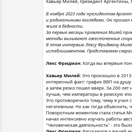
Хавьер Милей, президент Аргентины, 
В ноябре 2023 года президентом Арген
и радикальными взглядами. Он пришел к
жила в бедности.
За первые месяцы правления Милей пров
методы вызывают ожесточенные споры,
В этом интервью Лексу Фридману Милей
истеблишментом. Представляем сокращ
Лекс Фридман
: Когда вы впервые по
Хавьер Милей
: Это произошло в 2013
интересный факт: график ВВП на душу 
а затем резко пошел вверх. За 200 ле
лучше, чем императоры в римскую эпох
Это противоречило тому, чему я учил 
негативным. Но как тогда объяснить, 
Поворотным моментом стала статья Мю
начал интенсивно изучать работы авс
"Человеческая деятельность" - это бы
Лекс Фридман
: Расскажите о вашей 