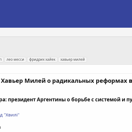
п
лео месси
фридрих хайек
хавьер милей
”: Хавьер Милей о радикальных реформах 
: президент Аргентины о борьбе с системой и пу
д "Хвилі"