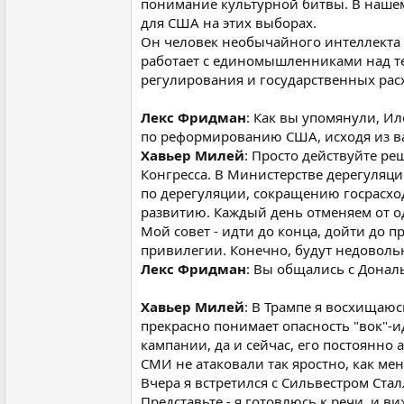
понимание культурной битвы. В нашем 
для США на этих выборах.
Он человек необычайного интеллекта 
работает с единомышленниками над т
регулирования и государственных расх
Лекс Фридман
: Как вы упомянули, И
по реформированию США, исходя из в
Хавьер Милей
: Просто действуйте р
Конгресса. В Министерстве дерегуляци
по дерегуляции, сокращению госрасхо
развитию. Каждый день отменяем от о
Мой совет - идти до конца, дойти до п
привилегии. Конечно, будут недовольн
Лекс Фридман
: Вы общались с Донал
Хавьер Милей
: В Трампе я восхищаю
прекрасно понимает опасность "вок"-и
кампании, да и сейчас, его постоянно
СМИ не атаковали так яростно, как мен
Вчера я встретился с Сильвестром Стал
Представьте - я готовлюсь к речи, и в