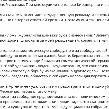
ной системы. При мне осудили не только Киршнер, но и в
ми СМИ. Мы отменили государственную рекламу, и теперь 
ть, но не терпят ответной критики. Поэтому они так ненави
еты - ложь. Журналисты шантажируют бизнесменов: "Заплати
ают дроны шпионить за моей резиденцией, копаются в лич
не только за экономическую свободу, но и за свободу слова?
свободу во всех аспектах жизни. Знаете, Берлинская стена 
сь строить стену. Люди бежали из коммунистической Герман
тся силой удерживать людей! Неудивительно, что социализ
если классовую борьбу из экономики в другие сферы. Появ
 способы разделять общество и собирать налоги для паразит
н в Аргентине - удалось ли им предотвратить хоть одно у
 Фернандес, избивал свою жену.
еском - за свободное предпринимательство, политическом 
о проваливается экономически - люди видят, что становятся
тили культурный фронт. В 1990 году социалисты собрались