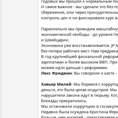
годовых мы пришли к нормальным пок
И самое важное - мы сделали это без 
сбережения, или через принудительны
контроль цен и не фиксировали курс 
Параллельно мы проводим масштабную
экономической свободы - до уровня Г
и Швейцарии.
Экономика уже восстанавливается. JP 
без потери рабочих мест. Нам предрек
В год крупнейшей фискальной реформ
зарплатами и более высоким ВВП. При
можем идти дальше с реформами.
Лекс Фридман
: Вы говорили о касте 
Хавьер Милей
: Мы боремся с корруп
деньги, это была целая индустрия. М
нарушители закона идут в тюрьму. Ког
блокады прекратились.
Мы остановили коррупцию в госзакупк
Недавно была осуждена Кристина Фер
больше, чем жителей - представляете