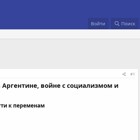
Войти
Поиск
#1
в Аргентине, войне с социализмом и
ти к переменам​