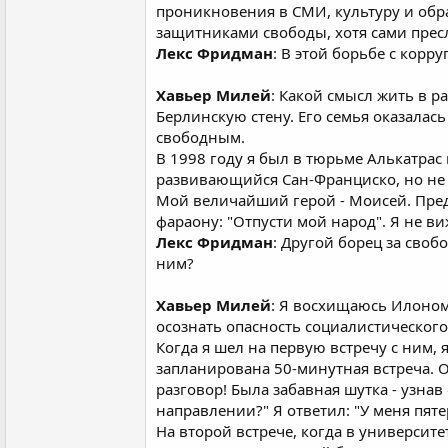
проникновения в СМИ, культуру и обра
защитниками свободы, хотя сами пре
Лекс Фридман
: В этой борьбе с кор
Хавьер Милей
: Какой смысл жить в р
Берлинскую стену. Его семья оказалась
свободным.
В 1998 году я был в тюрьме Алькатрас
развивающийся Сан-Франциско, но не м
Мой величайший герой - Моисей. Пред
фараону: "Отпусти мой народ". Я не ви
Лекс Фридман
: Другой борец за своб
ним?
Хавьер Милей
: Я восхищаюсь Илоном 
осознать опасность социалистического 
Когда я шел на первую встречу с ним,
запланирована 50-минутная встреча. О
разговор! Была забавная шутка - узнав
направлении?" Я ответил: "У меня пяте
На второй встрече, когда в университ