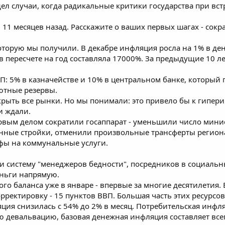
дел случаи, когда радикальные критики государства при вс
м 11 месяцев назад. Расскажите о ваших первых шагах - сок
которую мы получили. В декабре инфляция росла на 1% в ден
 пересчете на год составляла 17000%. За предыдущие 10 ле
: 5% в казначействе и 10% в центральном банке, который п
ютные резервы.
рыть все рынки. Но мы понимали: это привело бы к гипе
и ждали.
рвым делом сократили госаппарат - уменьшили число минис
енные стройки, отменили произвольные трансферты регион
фы на коммунальные услуги.
 систему "менеджеров бедности", посредников в социальн
еньги напрямую.
ого баланса уже в январе - впервые за многие десятилетия.
ректировку - 15 пунктов ВВП. Большая часть этих ресурсо
ция снизилась с 54% до 2% в месяц. Потребительская инфляц
евальвацию, базовая денежная инфляция составляет всего