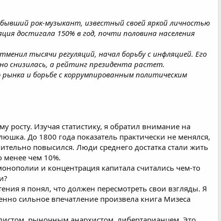
и бывший рок-музыкант, известный своей яркой личностью
яция достигала 150% в год, почти половина населения
тменил тысячи регуляций, начал борьбу с инфляцией. Его
о снизилась, а рейтинг президента растет.
о рынка и борьбе с коррумпированным политическим
му росту. Изучая статистику, я обратил внимание на
люшка. До 1800 года показатель практически не менялся,
ачительно повысился. Люди среднего достатка стали жить
о менее чем 10%.
 монополии и концентрация капитала считались чем-то
и?
ния я понял, что должен пересмотреть свои взгляды. Я
бенно сильное впечатление произвела книга Мизеса
алистом, рыночным анархистом, либертарианцем. Это