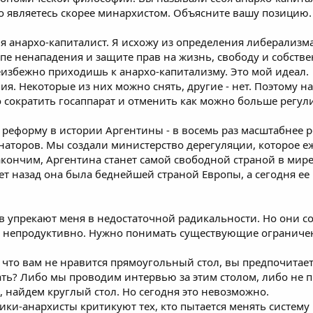
то являетесь скорее минархистом. Объясните вашу позицию.
 я анархо-капиталист. Я исхожу из определения либерализм
е ненападения и защите прав на жизнь, свободу и собствен
еизбежно приходишь к анархо-капитализму. Это мой идеал.
я. Некоторые из них можно снять, другие - нет. Поэтому н
о сократить госаппарат и отменить как можно больше регу
еформу в истории Аргентины - в восемь раз масштабнее реф
наторов. Мы создали министерство дерегуляции, которое е
кончим, Аргентина станет самой свободной страной в мире
т назад она была беднейшей страной Европы, а сегодня ее
в упрекают меня в недостаточной радикальности. Но они с
о непродуктивно. Нужно понимать существующие ограничени
 что вам не нравится прямоугольный стол, вы предпочитает
ать? Либо мы проводим интервью за этим столом, либо не 
 найдем круглый стол. Но сегодня это невозможно.
ики-анархисты критикуют тех, кто пытается менять систему 