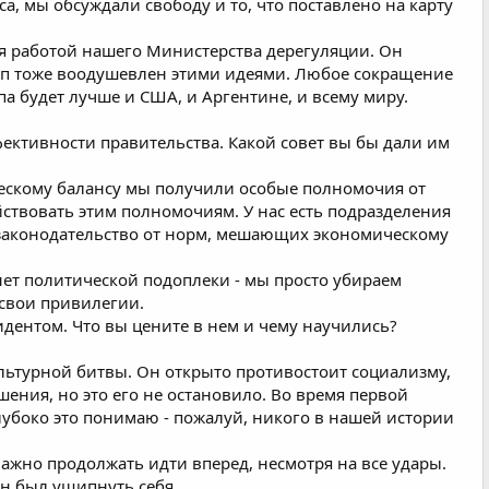
, мы обсуждали свободу и то, что поставлено на карту
я работой нашего Министерства дерегуляции. Он
мп тоже воодушевлен этими идеями. Любое сокращение
а будет лучше и США, и Аргентине, и всему миру.
ективности правительства. Какой совет вы бы дали им
ческому балансу мы получили особые полномочия от
йствовать этим полномочиям. У нас есть подразделения
 законодательство от норм, мешающих экономическому
и нет политической подоплеки - мы просто убираем
 свои привилегии.
дентом. Что вы цените в нем и чему научились?
ультурной битвы. Он открыто противостоит социализму,
шения, но это его не остановило. Во время первой
глубоко это понимаю - пожалуй, никого в нашей истории
важно продолжать идти вперед, несмотря на все удары.
ен был ущипнуть себя.