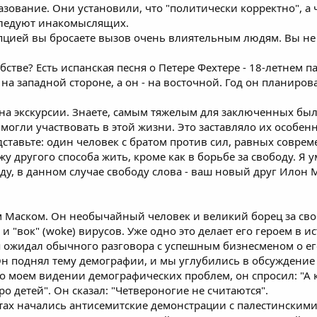
зование. Они установили, что "политически корректно", а 
следуют инакомыслящих.
рупцией вы бросаете вызов очень влиятельным людям. Вы не
абстве? Есть испанская песня о Петере Фехтере - 18-летнем 
 на западной стороне, а он - на восточной. Год он планиро
 на экскурсии. Знаете, самым тяжелым для заключенных бы
огли участвовать в этой жизни. Это заставляло их особенн
ставьте: один человек с братом против сил, равных соврем
жу другого способа жить, кроме как в борьбе за свободу. Я 
оду, в данном случае свободу слова - ваш новый друг Илон 
Маском. Он необычайный человек и великий борец за свободу
и "вок" (woke) вирусов. Уже одно это делает его героем в и
 я ожидал обычного разговора с успешным бизнесменом о его
н поднял тему демографии, и мы углубились в обсуждение 
 о моем видении демографических проблем, он спросил: "А 
ро детей". Он сказал: "Четвероногие не считаются".
етах начались антисемитские демонстрации с палестинскими