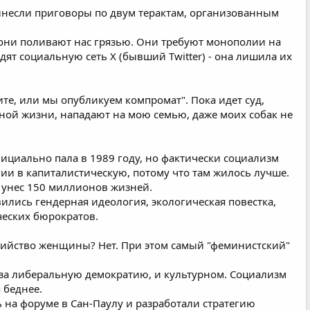
ынесли приговоры по двум терактам, организованным
они поливают нас грязью. Они требуют монополии на
дят социальную сеть X (бывший Twitter) - она лишила их
те, или мы опубликуем компромат". Пока идет суд,
ной жизни, нападают на мою семью, даже моих собак не
официально пала в 1989 году, но фактически социализм
ии в капиталистическую, потому что там жилось лучше.
м унес 150 миллионов жизней.
ились гендерная идеология, экологическая повестка,
ических бюрократов.
бийство женщины? Нет. При этом самый "феминистский"
- за либеральную демократию, и культурном. Социализм
 беднее.
 на форуме в Сан-Паулу и разработали стратегию