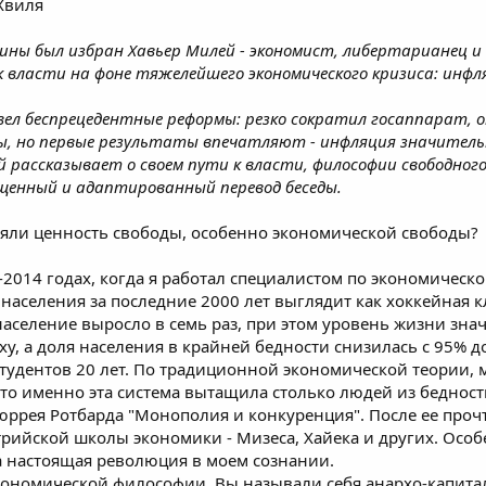
Хвиля
тины был избран Хавьер Милей - экономист, либертарианец 
 власти на фоне тяжелейшего экономического кризиса: инфл
ел беспрецедентные реформы: резко сократил госаппарат, о
 но первые результаты впечатляют - инфляция значительн
 рассказывает о своем пути к власти, философии свободног
енный и адаптированный перевод беседы.
няли ценность свободы, особенно экономической свободы?
-2014 годах, когда я работал специалистом по экономическо
населения за последние 2000 лет выглядит как хоккейная к
т население выросло в семь раз, при этом уровень жизни зн
у, а доля населения в крайней бедности снизилась с 95% д
студентов 20 лет. По традиционной экономической теории,
что именно эта система вытащила столько людей из бедност
ррея Ротбарда "Монополия и конкуренция". После ее прочте
трийской школы экономики - Мизеса, Хайека и других. Осо
ла настоящая революция в моем сознании.
экономической философии. Вы называли себя анархо-капит