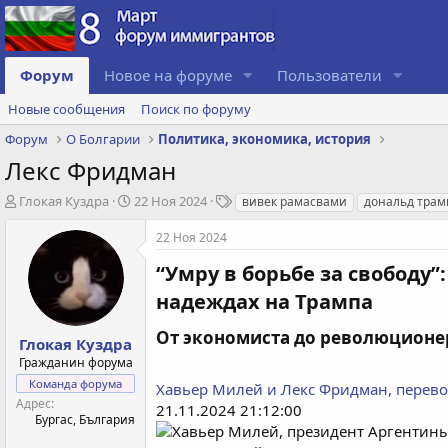
Форум
Новое на форуме
Пользователи
Новые сообщения
Поиск по форуму
Форум
О Болгарии
Политика, экономика, история
Лекс Фридман
А
Д
Т
Глокая Куздра
22 Ноя 2024
вивек рамасвами
дональд трам
в
а
е
т
т
г
22 Ноя 2024
о
а
и
“Умру в борьбе за свободу
р
с
т
о
надеждах на Трампа​
е
з
м
д
От экономиста до революционера
Глокая Куздра
ы
а
н
Гражданин форума
и
Команда форума
Хавьер Милей и Лекс Фридман, перево
я
Адрес
21.11.2024 21:12:00
Бургас, България