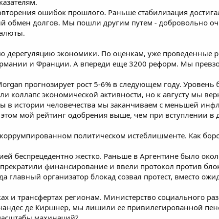
азателям.
повторения ошибок прошлого. Раньше стабилизация достига
й обмен долгов. Мы пошли другим путем - добровольно оч
валюты.
 дерегуляцию экономики. По оценкам, уже проведенные р
ермании и Франции. А впереди еще 3200 реформ. Мы превз
Morgan прогнозирует рост 5-6% в следующем году. Уровень б
али коллапс экономической активности, но к августу мы вер
ы в истории человечества мы заканчиваем с меньшей ин
 этом мой рейтинг одобрения выше, чем при вступлении в д
- коррумпированном политическом истеблишменте. Как борот
цией беспрецедентно жестко. Раньше в Аргентине было око
ы прекратили финансирование и ввели протокол против бло
да главный организатор блокад созвал протест, вместо ожи
ах и трансфертах регионам. Министерство социального раз
нандес де Киршнер, мы лишили ее привилегированной пенс
 масштабы махинаций?