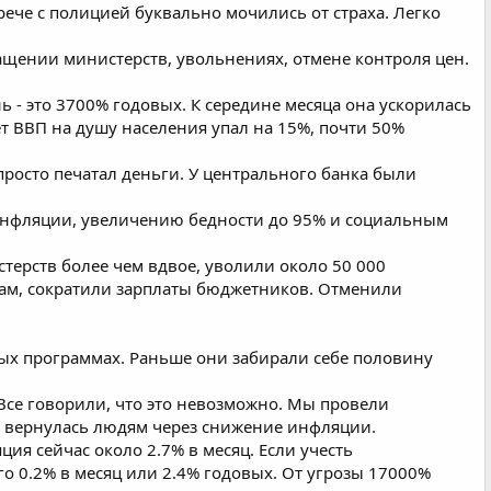
трече с полицией буквально мочились от страха. Легко
ращении министерств, увольнениях, отмене контроля цен.
ь - это 3700% годовых. К середине месяца она ускорилась
т ВВП на душу населения упал на 15%, почти 50%
росто печатал деньги. У центрального банка были
ринфляции, увеличению бедности до 95% и социальным
терств более чем вдвое, уволили около 50 000
ам, сократили зарплаты бюджетников. Отменили
ых программах. Раньше они забирали себе половину
 Все говорили, что это невозможно. Мы провели
в вернулась людям через снижение инфляции.
ия сейчас около 2.7% в месяц. Если учесть
 0.2% в месяц или 2.4% годовых. От угрозы 17000%