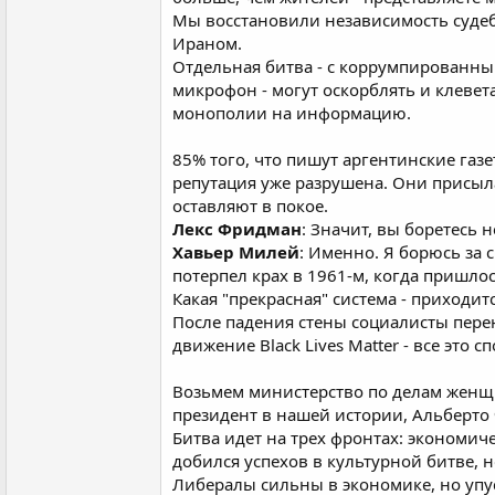
Мы восстановили независимость судеб
Ираном.
Отдельная битва - с коррумпированны
микрофон - могут оскорблять и клевета
монополии на информацию.
85% того, что пишут аргентинские газ
репутация уже разрушена. Они присыл
оставляют в покое.
Лекс Фридман
: Значит, вы боретесь 
Хавьер Милей
: Именно. Я борюсь за 
потерпел крах в 1961-м, когда пришло
Какая "прекрасная" система - приходи
После падения стены социалисты перен
движение Black Lives Matter - все это
Возьмем министерство по делам женщи
президент в нашей истории, Альберто
Битва идет на трех фронтах: экономич
добился успехов в культурной битве, н
Либералы сильны в экономике, но упус