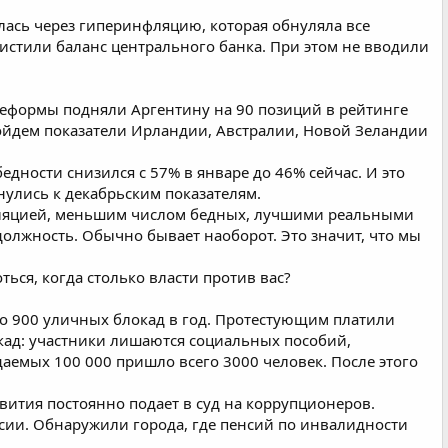
лась через гиперинфляцию, которая обнуляла все
истили баланс центрального банка. При этом не вводили
еформы подняли Аргентину на 90 позиций в рейтинге
ойдем показатели Ирландии, Австралии, Новой Зеландии
едности снизился с 57% в январе до 46% сейчас. И это
нулись к декабрьским показателям.
фляцией, меньшим числом бедных, лучшими реальными
олжность. Обычно бывает наоборот. Это значит, что мы
ься, когда столько власти против вас?
ло 900 уличных блокад в год. Протестующим платили
кад: участники лишаются социальных пособий,
даемых 100 000 пришло всего 3000 человек. После этого
вития постоянно подает в суд на коррупционеров.
ии. Обнаружили города, где пенсий по инвалидности