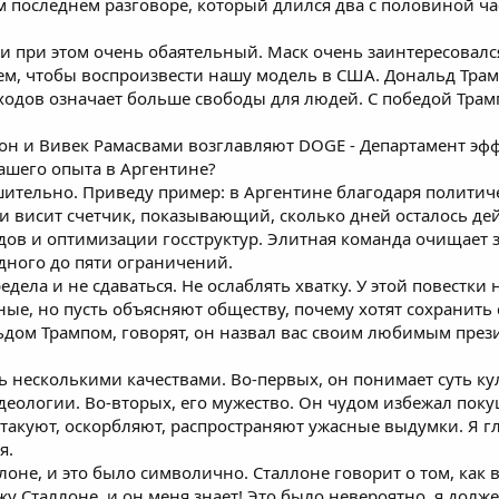
последнем разговоре, который длился два с половиной часа
и при этом очень обаятельный. Маск очень заинтересовалс
ем, чтобы воспроизвести нашу модель в США. Дональд Тра
одов означает больше свободы для людей. С победой Трамп
лон и Вивек Рамасвами возглавляют DOGE - Департамент эфф
ашего опыта в Аргентине?
ешительно. Приведу пример: в Аргентине благодаря полити
и висит счетчик, показывающий, сколько дней осталось де
дов и оптимизации госструктур. Элитная команда очищает
дного до пяти ограничений.
редела и не сдаваться. Не ослаблять хватку. У этой повестк
ые, но пусть объясняют обществу, почему хотят сохранить
ьдом Трампом, говорят, он назвал вас своим любимым прези
сь несколькими качествами. Во-первых, он понимает суть к
деологии. Во-вторых, его мужество. Он чудом избежал поку
 атакуют, оскорбляют, распространяют ужасные выдумки. Я 
я.
лоне, и это было символично. Сталлоне говорит о том, как 
ижу Сталлоне, и он меня знает! Это было невероятно, я долж