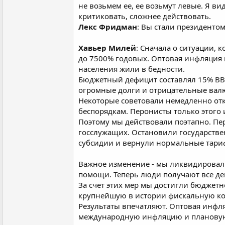
не возьмем ее, ее возьмут левые. Я ви
критиковать, сложнее действовать.
Лекс Фридман
: Вы стали президенто
Хавьер Милей
: Сначала о ситуации, 
до 7500% годовых. Оптовая инфляция в
населения жили в бедности.
Бюджетный дефицит составлял 15% ВВП
огромные долги и отрицательные вал
Некоторые советовали немедленно отк
беспорядкам. Перонисты только этого 
Поэтому мы действовали поэтапно. Пе
госслужащих. Остановили государств
субсидии и вернули нормальные тари
Важное изменение - мы ликвидировали
помощи. Теперь люди получают все д
За счет этих мер мы достигли бюджетн
крупнейшую в истории фискальную кор
Результаты впечатляют. Оптовая инфля
международную инфляцию и плановую д