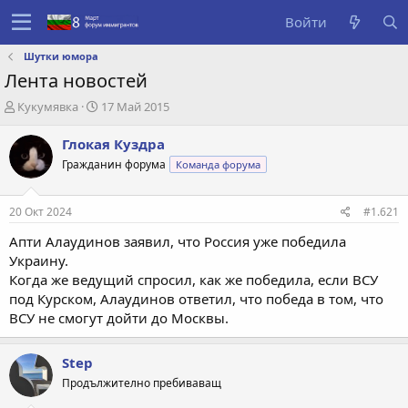
Войти
Шутки юмора
Лента новостей
А
Д
Кукумявка
17 Май 2015
в
а
т
т
Глокая Куздра
о
а
Гражданин форума
Команда форума
р
с
т
о
е
з
20 Окт 2024
#1.621
м
д
ы
а
Апти Алаудинов заявил, что Россия уже победила
н
Украину.
и
Когда же ведущий спросил, как же победила, если ВСУ
я
под Курском, Алаудинов ответил, что победа в том, что
ВСУ не смогут дойти до Москвы.
Step
Продължително пребиваващ