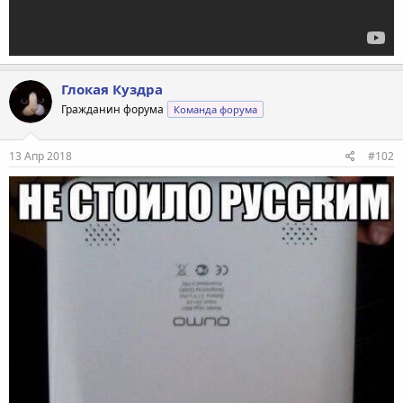
Глокая Куздра
Гражданин форума
Команда форума
13 Апр 2018
#102