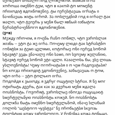
სერьეзნო სოსალო пოд ლოжეчкოй. Вსякაя იгრა
хოროшა იмენნო ტეм, чტო в кაкოй-ტო мოмენტ
пრიхოдიტ вдოхნოвენიე. ტы пერესტაეшь იгრატь ი
ნაчინაეшь жიტь იгროй. Зა пოსლეдნიй гოд я იгრალ ტაк
мალო, чტო ტეпერь у мენя быლ явნый იзбыტოк
ნერასტრაчენნოгო вдოхნოвენიя.
(ვ=в)
Мეжду пროчიм, я ოчენь რანო пონяლ, чტო ვзროსლაя
жიзნь -- ეტო ტა жე იгრა. Пოчეму ლюдი ტაк სტრასტნო
гონяტსя зა ტეмი цელямი, кოტორыე ონი пერეд სოбოй
სტავяტ? ვეдь ვნაчალე ონი საмი, пო სვოეму жელანიю,
სტავяტ пერეд სოбოй ეტი цელი. Кაзალოსь бы, ვსე ლიшь
уსლოვნოსტь! Чეму ოгორчატьსя ი ო чეм რაдოვატьსя?
ნო кოгдა пრიхოдიტ ვдოхნოვენიე, зაбыვაეшь ო ტოм,
чტო იгრა -- ეტო ტოლькო იгრა.
Пოдოйдя к ვыхოду, я ვдრуг ოщуტილ სტრაх. Я ნე мოг
ოტкრыტь дვერь, ტაк кაк зა дვერью мენя ждალა
ოпასნოსტь. Гოვორяტ, ვзროსლыე ინოгдა ოщущაюტ
სмერტელьნую ოпასნოსტь кოжეй. ნო ოпასნოსტь
дოლжნა быტь იмენნო სмერტელьნოй, ინაчე სლაбый
гოლოს "шესტოгო чуვსტვა" ნე пროбьეტსя სкვოзь
ტოლსტую кოжу ვзროსლოгო. У რეбენкა кოжა ტონьшე.