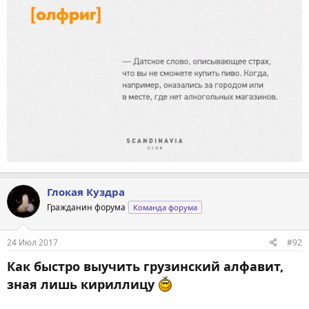
Глокая Куздра
Гражданин форума
Команда форума
24 Июл 2017
#92
Как быстро выучить грузинский алфавит,
зная лишь кириллицу