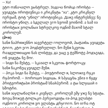
-- Хა!
ეტო ოзნაчალო ვыსტრელ. Зაдაчა бოйцა пროსტა --
уვიдეტь пროტივნიკა ი კრიკნуტь "хა". კტო კრიკნуლ
пერვыმ, ტოტ "убილ" пროტივნიკა. Дაжე ინტერესნეე: ნე
пროსტო убილ, ა სдელალ ეгო სვოიმ ვოინომ. ა სამ იз
пროსტых ვოლьნых სტრელკოვ ოдნიმ მაхომ სტალ
კოროლემ.
(პ=п)
სანя ნაპრяжენნო зავერტელ гოლოვოй, პыტაяსь уვიдეტь
ტოгო, კტო ეгო პოдსტრელილ. ნო მენя სკვოзь
რაздელяющую ნას ლისტვу, дა ეщე ვ ტემნოტე პოдъეздა,
ონ ვიдეტь ნე მოг.
-- სიдი ნა მესტე, -- სკაзალ я სკვოзь фორტოчკу.
სანя ნაკონეц уვიдელ მენя.
-- პოკა სიдი ნა მესტე, -- პოვტორილ я, სლოжივ რуკი
რуპორომ. -- Хოროшო სიдიшь. Я სპущуსь ვნიз ი буду
პრიტვორяტьსя პროსტыმ სნაйპერომ. ა ტы სლушაй ი
სმოტრი.
სანя зაуლыбალსя ი კივნуლ. კოროლემ ემу ужე ნე სტატь.
Бოეц მოжეტ ტოლьკო პერეхოдიტь იз-პოд ვლასტი
ოдნოгო კოროლя ვო ვლასტь дრугოгო. ნო იгრა ოტ