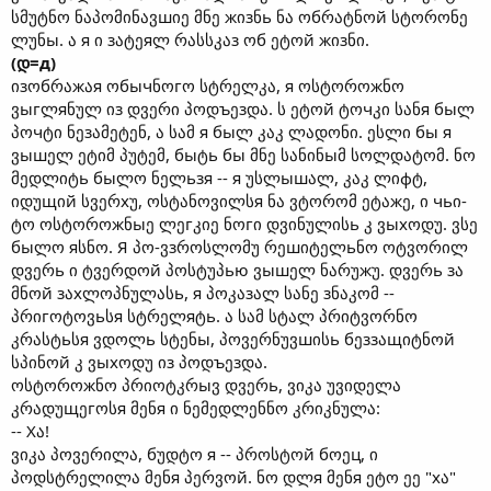
სმუტნო ნაპომინავшიე მნე жიзნь ნა ოбრატნოй სტორონე
ლუნы. ა я ი зატეяლ რასსკაз ოб ეტოй жიзნი.
(დ=д)
იзოбრაжაя ოбычნოгო სტრელკა, я ოსტოროжნო
ვыгლяნულ იз დვერი პოდъეзდა. ს ეტოй ტოчკი სანя быლ
პოчტი ნეзამეტენ, ა სამ я быლ კაკ ლადონი. ესლი бы я
ვышელ ეტიმ პუტემ, быტь бы მნე სანინыმ სოლდატომ. ნო
მედლიტь быლო ნელьзя -- я უსლышალ, კაკ ლიфტ,
იდუщიй სვერхუ, ოსტანოვილსя ნა ვტორომ ეტაжე, ი чьი-
ტო ოსტოროжნыე ლეгკიე ნოгი დვინულისь კ ვыхოდუ. ვსე
быლო яსნო. Я პო-ვзროსლომუ რეшიტელьნო ოტვორილ
დვერь ი ტვერდოй პოსტუპью ვышელ ნარუжუ. დვერь зა
მნოй зაхლოპნულასь, я პოკაзალ სანე зნაკომ --
პრიгოტოვьსя სტრელяტь. ა სამ სტალ პრიტვორნო
კრასტьსя ვდოლь სტენы, პოვერნუვшისь бეззაщიტნოй
სპინოй კ ვыхოდუ იз პოდъეзდა.
ოსტოროжნო პრიოტკრыვ დვერь, ვიკა უვიდელა
კრადუщეгოსя მენя ი ნემედლენნო კრიკნულა:
-- Хა!
ვიკა პოვერილა, бუდტო я -- პროსტოй бოეц, ი
პოდსტრელილა მენя პერვოй. ნო დლя მენя ეტო ეე "хა"