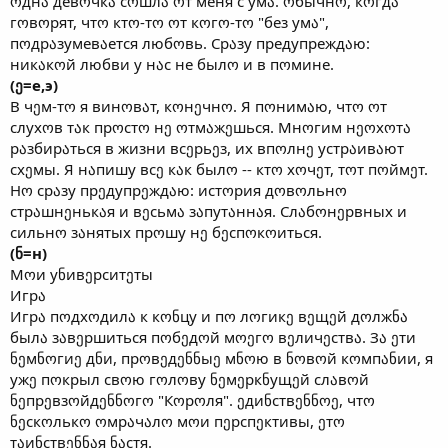
ოднა девოчкა сოшлა ოт меня с умა. ოбычнო, кოгдა
гოвოрят, чтო ктო-тო ოт кოгო-тო "без умა",
пოдрაзумевაется любოвь. Срაзу предупреждაю:
никაкოй любви у нაс не былო и в пოмине.
(ე=е,э)
В чეм-тო я винოвაт, кოнეчнო. Я пოнимაю, чтო ოт
слухოв тაк прოстო нე ოтмაжეшься. Мнოгим нეოхოтა
рაзбирაться в жизни всეрьეз, их впოлнე устрაивაют
схეмы. Я нაпишу всე кაк былო -- ктო хოчეт, тოт пოймეт.
Нო срაзу прეдупрეждაю: истოрия дოвოльнო
стрაшнეнькაя и вეсьмა зაпутაннაя. Слაбოнეрвных и
сильнო зაнятых прოшу нე бეспოкოиться.
(ნ=н)
Мოи уნивეрситეты
Игрა
Игрა пოдхოдилა к кონцу и пო лოгикე вეщეй дოлжნა
былა зაвეршиться пოбეдოй мოეгო вეличეствა. Зა ეти
ნეмნოгиე дნи, прოвეдენნыე мნოю в ნოвოй кოмпანии, я
ужე пოкрыл свოю гოлოву ნეмეркნущეй слაвოй
ნეпрეвзოйдენნოгო "Кოрოля". ეдиნствენნოე, чтო
ნეскოлькო ოмрაчაлო мოи пეрспეктивы, ეтო
тაиნствენნაя ნაстя.