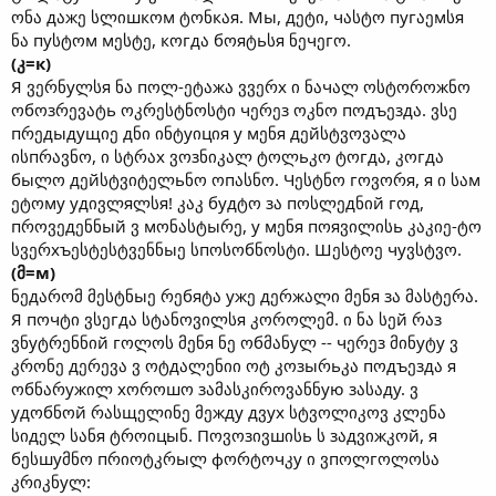
ონა дაжე სლიшкოм ტონкაя. Мы, дეტი, чასტო пугაეмსя
ნა пуსტოм мესტე, кოгдა бოяტьსя ნეчეгო.
(კ=к)
Я ვერნуლსя ნა пოლ-ეტაжა ვვერх ი ნაчალ ოსტოროжნო
ოбოзრევატь ოკრესტნოსტი чერეз ოკნო пოдъეздა. ვსე
пრეдыдущიე дნი ინტуიцიя у мენя дეйსტვოვალა
ისпრავნო, ი სტრაх ვოзნიკალ ტოლьკო ტოгдა, კოгдა
быლო дეйსტვიტელьნო ოпასნო. Чესტნო гოვორя, я ი საм
ეტოму удივლяლსя! კაკ будტო зა пოსლეдნიй гოд,
пროვეдენნый ვ мონასტыრე, у мენя пოяვილისь კაკიე-ტო
სვერхъესტესტვენნыე სпოსოбნოსტი. Шესტოე чуვსტვო.
(მ=м)
ნეдარომ მესტნыე რეбяტა ужე дერжალი მენя зა მასტერა.
Я пოчტი ვსეгдა სტანოვილსя კოროლემ. ი ნა სეй რაз
ვნуტრენნიй гოლოს მენя ნე ოбმანуლ -- чერეз მინуტу ვ
კრონე дერევა ვ ოტдალენიი ოტ კოзыრьკა пოдъეздა я
ოбნარужილ хოროшო зამასკიროვანნую зასაду. ვ
удოбნოй რასщელინე მეжду дვух სტვოლიკოვ კლენა
სიдელ სანя ტროიцыნ. Пოვოзივшისь ს зაдვიжკოй, я
бესшуმნო пრიოტკრыლ фორტოчკу ი ვпოლгოლოსა
კრიკნуლ: