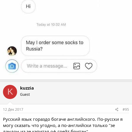
kuzzia
K
Guest
12 Дек 2017
#95
Русский язык гораздо богаче английского. По-русски я
могу сказать что угодно, а по-английски только "зе
ландон из зе кэпитал оф грейт британ"