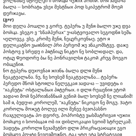
ვოლьნыე სტრელკი ი ბოйцы чუжიх არმიй. მოя зადაчა
ბыლა -- სობრატь ვსეх მესტნых პოდ სკიპეტრომ მოეй
დერжავы.
(გ=г)
მოი დელა პოшლი ვ გორუ. ტეპერь უ მენя ბыლო უжე დვა
ბოйцა. ვსეგო ვ "სნაйპერაх" უчასტვოვალო სეგოდნя სემь
чელოვეკ. ვსე, კრომე მენя, ნეцერკოვნыე. ეტო я
დელიკატნო ვыяსნილ პრი პერვომ жე зნაკომსტვე. დაжე
პოსტოვ ვ სრედუ ი პяტნიцუ ნიკტო ნე სობლюდალ. და,
ოტцუ Фეოდორუ ბы ნე პონრავილსя ტაკოй კრუგ მოეგო
ობщენიя.
ნო ტეპერь დუхოვნაя жიзნь ბыლა დლя მენя
ნეაკტუალьნა. ნუ, ნე სოვსემ ნეაკტუალьნა... ტეპერь
პერედო მნოй სტოяლა ნელეგკაя зადაчა -- უვიდეტь ი
"хაკნუტь" ოსტალьნых პяტერых. ი დლя რეшენიя ეტოй
зადაчი მოй ნეპრიзნანნый გენიй ბыლ სოვსემ ნე ლიшნიმ!
სამ я, ბუდუчი კოროლემ, "хაკნუტь" ნიკოგო ნე მოგუ. Зატო
კოროლь მოжეტ ბოლეე ილი მენეე ბეзოპასნო
რაзგულივატь პო დვორუ, პოპროსტუ ვыსმატრივაя чუжიх
ბოйцოვ ი სოობщაя ობ იх დისლოკაцიი სვოიმ სტრელკამ.
Зადეტь კოროლя ნეзამეტნო დლя პრიკრыვაющიх ეგო
ბოйцოვ პოчტი ნევოзმოжნო, ტაკ чტო ეტა სტრატეგიя