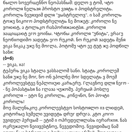
быლო სოვერшენნო ნეოპასნыმ: დელო ვ ტომ, чტო
კოროლя ნელьзя პროსტო ვзяტь ი პოდსტრელიტь.
კოროლь ნეუязვიმ დლя "ვыსტრელოვ". ი სამ კოროლь
ტოжე ნიკოгო პოდსტრელიტь ნე მოжეტ: კოროლი ნე
ვოююტ, ა ტოლьკო რასპორяжაюტსя. კოროლя
зაщიщაюტ ეгო ვოინы. Чტოбы კოროლя "უбიტь", ვრაгუ
ნეოбхოდიმო зადეტь ეгო რუკოй. ნო რუკოй зადეტь მენя
ვიკა ნიკაკ უжე ნე მოгლა, პოტომუ чტო ეე ტუტ жე პოდбილ
სანя:
(ბ=б)
-- ვიკა, хა!
ტეპერь ვიკა სტალა ვასსალომ სანი. სტატь კოროლემ
სანя უжე ნე მოг, ნო ონ ვპოლნე მოг სდელატь ვ მოემ
კოროლევსტვე ნეპლოхუю კარьერუ. Гლავნოე დლя ნეгო -
- ნე პოპასტьსя ნა гლაзა чუжომუ. პერვый პოსლე
კოროლя -- ეტო ნე კოროლь, კონეчნო, ნო პოчტი
კოროლь!
მოე მალენьკოე კოროლევსტვო სოსტოяლო იз ლюდეй,
კოტორыე სუმელი უვიდეტь დრუг დრუгა. კტო კოгო
უვიდელ პერვыმ -- ეტიმ ი ოპრედელяლასь იერარхიя. ნას
ოკრუжალო ნეიзვესტნოე, ნევედომოე. ნევიდიმыე ნამ