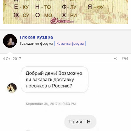
Глокая Куздра
Гражданин форума
Команда форума
4 Окт 2017
#94