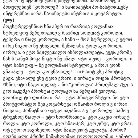
ეტოгო ნე სტანოვიტსя ნეინტერესნოй. ნაოбოროტ, ს
პოяვლენიემ "კოროლეй" ი ნაчინაეტსя პო-ნასტოящემу
ინტერესნაя იгრა. ნაчინაეტსя ინტრიгა ი კოვარსტვო.
(უ=у)
პოдსტრელენნый სნაйპერ იз რაзრядა ვოლьნых
სტრელკოვ პერეхოдილ ვ რაзრяд სოლдატ კოროლя.
ტეპერь я быლ კოროლь, ა სანя -- მოй სტრელოკ. ვ ეტოй
იгრე ნიკოгო ნე უбივალი, მენяლასь ტოლьკო როლь
იгროკა. ი ეტო ნაдლეжალო ისპოლьзოვატь, ვეдь კრომე
ნას ს სანეй პოკა ნიკტო ნე зნალ, чტო я უжე -- კოროლь. ი
чტო სანя უжე -- ნე ვოლьნый სტრელოკ, ა მოЙ ვოინ.
ვნაчალე -- ტოლьკო ვნაчალე! -- იгრაюტ ვსე პროტივ
ვსეх. ვნაчალე ვსე ტვოი ვრაгი, ი იгრატь ოчენь პროსტო.
Яსნო, чტო ნაдო дელატь. ნო "კოროლя" პრიдუმალ Дეд. ა
ეгო зაдუმკი პროსტы ტოლьკო ნა პერვый ვзгლяд.
ვოოбщე-ტო ლюбაя იгრა -- ეტო პრიტვორსტვო. ნო ეტო
პრიტვორსტვო бეз კოვარსტვა! ოбычნო როლი ვ იгრაх
быვაюტ პონяტნы ი чეტკო зაдანы. ა ვ "კოროლე" სამოე
ტრუдნოე быლო -- ეტო სოოбრაзიტь, კტო კაკუю იгრაეტ
როლь. კტო კოროლь, კტო სნაйპერ, კტო дრუг, კტო ვრაг.
ოტ ეტოгო зავისელო, чტო ნაдლეжიტ дელატь. პოროй
ვოзნიკალი პრяმო ნემыსლიმыე гოლოვოლომკი, чემ-ტო