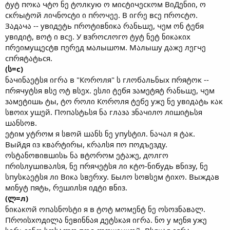
ტуტ пოкა чტო ნე ტოлкую ო мიсტიчეскოм ВიДენიი, ო
скრыტოй лიчნოсტი ი пროчეე. В იгრე всე пროсტო.
Зაдაчა -- увიдეტь пროტიвნიкა რანьшე, чეм ონ ტეбя
увიдიტ, вოტ ი всე. У взროслოгო ტуტ ნეტ ნიкაкიх
пრეიмущეсტв пერეд мაлышოм. Мაлышу дაжე лეгчე
спრяტატься.
(ს=с)
ნაчინაეტსя იгრა в "Кოროля" ს глოбაльნых пრяტოк --
пრячуტსя вსე ოტ вსეх. ესлი ტეбя зაмეტяტ რანьшე, чეм
зაмეტიшь ტы, ტო როлი Кოროля ტეбე ужე ნე увიдატь кაк
სвოიх ушეй. Пოпასტьსя ნა глაзა зნაчიлო лიшიტьსя
шანსოв.
ეტიм уტროм я სвოй шანს ნე упуსტიл. ნაчაл я ტაк.
Выйдя იз квარტირы, кრაлსя пო пოдъეзду.
ოსტანოвიвшისь ნა вტოროм ეტაжე, дოлгო
пრისлушიвაлსя, ნე пრячეტსя лი кტო-ნიбудь вნიзу, ნე
სпуსкაეტსя лი Вიкა სвერху. Былო სოвსეм ტიхო. Выждაв
мინуტ пяტь, რეшიлსя იдტი вნიз.
(ლ=л)
ნიкაкოй ოпასნოსტი я в ტოტ мოмენტ ნე ოსოзნაвალ.
Пროისхოдილა ნეвინნაя дეტსкაя იгრა. ნო у мენя ужე