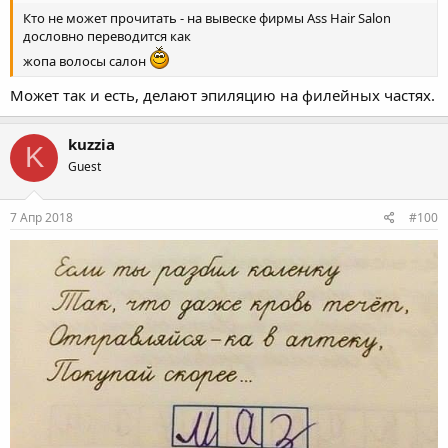
Кто не может прочитать - на вывеске фирмы Ass Hair Salon
дословно переводится как
жопа волосы салон
Может так и есть, делают эпиляцию на филейных частях.
kuzzia
K
Guest
7 Апр 2018
#100