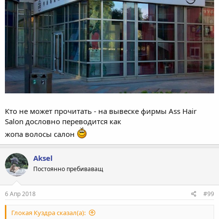
Кто не может прочитать - на вывеске фирмы Ass Hair
Salon дословно переводится как
жопа волосы салон
Aksel
Постоянно пребиваващ
6 Апр 2018
#99
Глокая Куздра сказал(а):