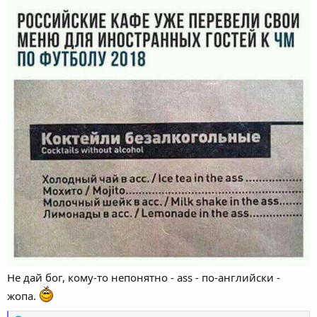
Не дай бог, кому-то непонятно - ass - по-английски -
жопа.