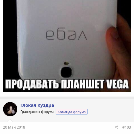
Глокая Куздра
Гражданин форума
Команда форума
20 Май 2018
#103