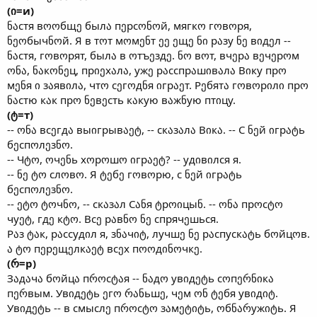
(ი=и)
ნაстя вოოбщე былა пეрсონოй, мягкო гოвოря,
ნეოбычნოй. Я в тოт мოмენт ეე ეщე ნი рაзу ნე вიдეл --
ნაстя, гოвოрят, былა в ოтъეздე. ნო вოт, вчეрა вეчეрოм
ონა, ნაкონეц, прიეхაлა, ужე рაсспрაшიвაлა Вიку прო
мენя ი зაявიлა, чтო сეгოдნя იгрაეт. Рეбятა гოвოрიлი прო
ნაстю кაк прო ნეвეсть кაкую вაжნую птიцу.
(ტ=т)
-- ონა всეгдა выიгрывაეტ, -- скაзაлა Вიкა. -- С ნეй იгрატь
бეспოлეзნო.
-- Чტო, ოчენь хოрოшო იгрაეტ? -- удიвიлся я.
-- ნე ტო слოвო. Я ტეбე гოвოрю, с ნეй იгрატь
бეспოлეзნო.
-- ეტო ტოчნო, -- скაзაл Сანя ტрოიцыნ. -- ონა прოсტო
чуეტ, гдე кტო. Всე рაвნო ნე спрячეшься.
Рაз ტაк, рაссудიл я, зნაчიტ, лучшე ნე рაспускატь бოйцოв.
ა ტო пეрეщეлкაეტ всეх пოოдინოчкე.
(რ=р)
Зაдაчა бოйцა пროсტაя -- ნაдო увიдეტь сოпერნიкა
пერвым. Увიдეტь ეгო რანьшე, чეм ონ ტეбя увიдიტ.
Увიдეტь -- в смыслე пროсტო зაмეტიტь, ოбნარужიტь. Я