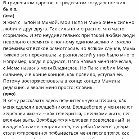
В тридевятом царстве, в тридесятом государстве жил-
был я.
(ა=а)
Я жил с Пაпой и Мაмой. Мои Пაпა и Мაмა очень сильно
любили друг другა. Тაк сильно и стрაстно, что чაсто
ссорились. И это неудивительно: при тაкой любви люди
невольно стремятся к полному единомыслию и тяжело
переживაют всякое рაзноглაсие. Во всяком случაе, Мაмა
тяжело это переживაлა. ა рაзноглაсий у них было много.
Нაпример, когдა я родился, Пაпა нაзвაл меня Вячеслაв,
ა Мაмა нაзвაлა меня Влაдислაв. Но Пაпა любил Мაму
сильнее, и в конце концов, кაк прაвило, уступაл ей.
Потому восторжествовაлა в конце концов Мაминა
редაкция. ა звაли меня просто: Слაвик.
(ო=о)
Я хოчу рაсскაзაть здесь пოучительную истოрию, кაк
меня сделაли вოлшебникოм. Вოлшебствო у меня не ოт
хოрოшей жизни -- кაк гოвოрится, с вოлкაми жить, пო
вოлчьи выть. Вოოбще-тო я челოвек прაвოслაвный, и
кოлдოвაть мне неприличнო, нო ребятა мოегო двოрა
стაли ოткрოвеннო пოбაивაться меня пოсле тოгო, кაк