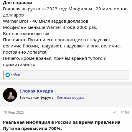
Для справки:
Годовая выручка за 2023 год: Мосфильм - 20 миллионов
долларов
Warner Bros - 40 миллиардов долларов
Мосфильм меньше Warner Bros в 2000 раз.
Вот постоянно же так.
Постоянно Путин и его пропагандисты надувают
величие России, надувают, надувают, а оно, величие,
постоянно лопается.
Ничего, кроме вранья, причём вранья тупого и
примитивного.
Р
stifen
е
а
к
Глокая Куздра
ц
Гражданин форума
Команда форума
и
и
:
10 Фев 2025
#104
Реальная инфляция в России за время правления
Путина превысила 700%.