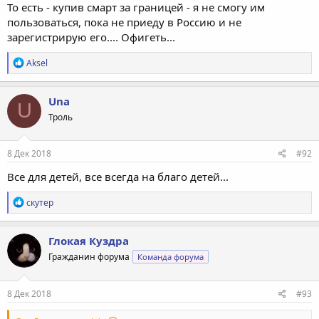
То есть - купив смарт за границей - я не смогу им
пользоваться, пока не приеду в Россию и не
зарегистрирую его.... Офигеть...
Р
Aksel
е
а
к
Una
U
ц
Троль
и
и
:
8 Дек 2018
#92
Все для детей, все всегда на благо детей...
Р
скутер
е
а
к
Глокая Куздра
ц
Гражданин форума
Команда форума
и
и
:
8 Дек 2018
#93