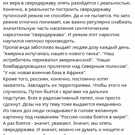
их вера в сверхдержаву опять разойдётся с реальностью.
Конечно, в реальности построить сверхдержаву
путинский режим не способен. Да и не пытается. Но зато
режим отлично понимает, как важно регулярно снабжать
значительную часть населения синтетическим
наркотиком "сверхдержава". И режим этот наркотик
научился неплохо производить.
Пропаганда заботливо выдаёт людям дозу каждый день.
"Америка испугалась нашего нового танка". "Наш
истребитель перехватил американский". "Наши
бомбардировщики пролетели над Северным полюсом".
"У нас новая военная база в Африке".
Кроме того, россиян, конечно, постоянно хотят
захватить. Завладеть их территориями. Чтобы этого не
случилось, Путин бьётся с врагами на дальних
подступах. Всех в радиоактивный пепел, они просто
сдохнут. Дозы на эту тему тоже выдаются ежедневно.
Из таких доз люди складывают в голове желанную
картинку под названием "Россию снова боятся в мире!".
А раз боятся - значит, уважают. Значит, мы опять
сверхдержава. И значит, можно не думать о нищете и