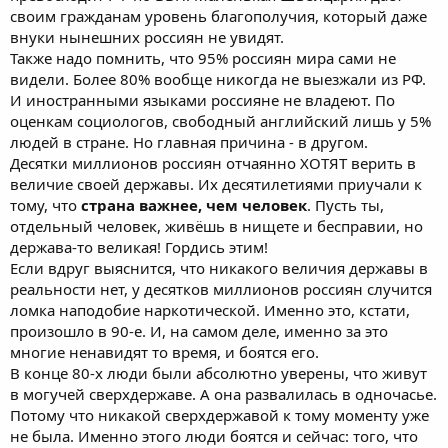
своим гражданам уровень благополучия, который даже
внуки нынешних россиян не увидят.
Также надо помнить, что 95% россиян мира сами не
видели. Более 80% вообще никогда не выезжали из РФ.
И иностранными языками россияне не владеют. По
оценкам социологов, свободный английский лишь у 5%
людей в стране. Но главная причина - в другом.
Десятки миллионов россиян отчаянно ХОТЯТ верить в
величие своей державы. Их десятилетиями приучали к
тому, что
страна важнее, чем человек
. Пусть ты,
отдельный человек, живёшь в нищете и бесправии, но
держава-то великая! Гордись этим!
Если вдруг выяснится, что никакого величия державы в
реальности нет, у десятков миллионов россиян случится
ломка наподобие наркотической. Именно это, кстати,
произошло в 90-е. И, на самом деле, именно за это
многие ненавидят то время, и боятся его.
В конце 80-х люди были абсолютно уверены, что живут
в могучей сверхдержаве. А она развалилась в одночасье.
Потому что никакой сверхдержавой к тому моменту уже
не была. Именно этого люди боятся и сейчас: того, что