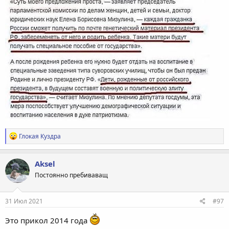
Р
Глокая Куздра
е
а
к
Aksel
ц
Постоянно пребиваващ
и
и
:
31 Июл 2021
#97
Это прикол 2014 года