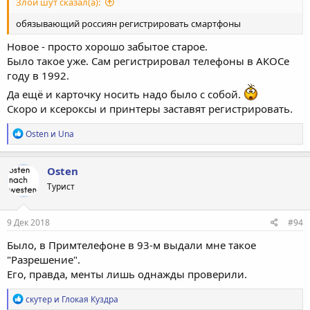
Злой шут сказал(а):
обязывающий россиян регистрировать смартфоны
Новое - просто хорошо забытое старое.
Было такое уже. Сам регистрировал телефоны в АКОСе
году в 1992.
Да ещё и карточку носить надо было с собой.
Скоро и ксероксы и принтеры заставят регистрировать.
Р
Osten
и
Una
е
а
к
Osten
ц
Турист
и
и
:
9 Дек 2018
#94
Было, в Примтелефоне в 93-м выдали мне такое
"Разрешение".
Его, правда, менты лишь однажды проверили.
Р
скутер
и
Глокая Куздра
е