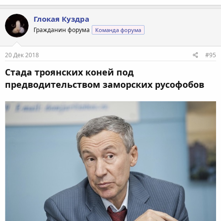
а
к
Глокая Куздра
ц
Гражданин форума
Команда форума
и
и
:
20 Дек 2018
#95
Стада троянских коней под
предводительством заморских русофобов