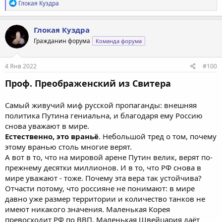
Р
Глокая Куздра
е
а
к
Глокая Куздра
ц
Гражданин форума
Команда форума
и
и
:
4 Янв 2022
#100
Проф. Преображенский из Свитера
Самый живучий миф русской пропаганды: внешняя
политика Путина гениальна, и благодаря ему Россию
снова уважают в мире.
Естественно, это враньё
. Небольшой тред о том, почему
этому вранью столь многие верят.
А вот в то, что на мировой арене Путин велик, верят по-
прежнему десятки миллионов. И в то, что РФ снова в
мире уважают - тоже. Почему эта вера так устойчива?
Отчасти потому, что россияне не понимают: в мире
давно уже размер территории и количество танков не
имеют никакого значения. Маленькая Корея
превосходит РФ по ВВП. Маленькая Швейцария даёт