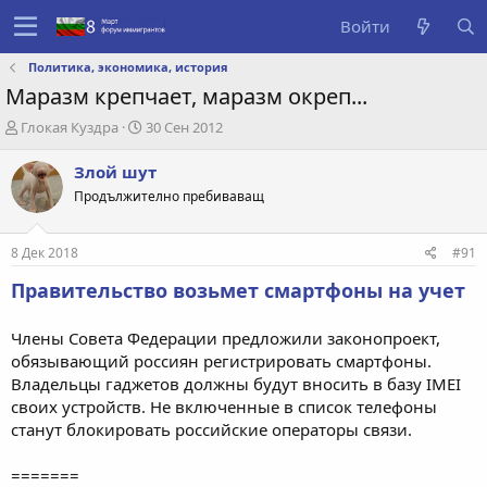
Войти
Политика, экономика, история
Маразм крепчает, маразм окреп...
А
Д
Глокая Куздра
30 Сен 2012
в
а
т
т
Злой шут
о
а
Продължително пребиваващ
р
с
т
о
е
з
8 Дек 2018
#91
м
д
ы
а
Правительство возьмет смартфоны на учет
н
и
Члены Совета Федерации предложили законопроект,
я
обязывающий россиян регистрировать смартфоны.
Владельцы гаджетов должны будут вносить в базу IMEI
своих устройств. Не включенные в список телефоны
станут блокировать российские операторы связи.
=======