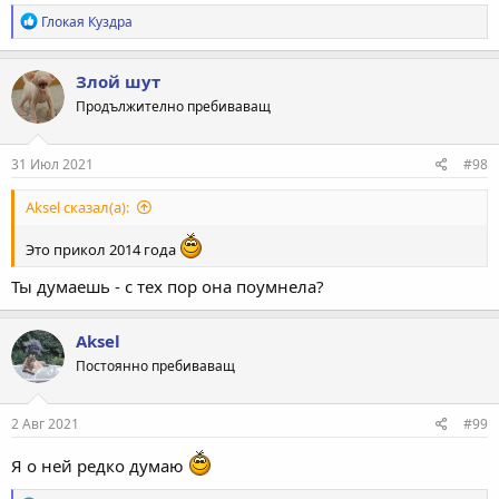
Р
Глокая Куздра
е
а
к
Злой шут
ц
Продължително пребиваващ
и
и
:
31 Июл 2021
#98
Aksel сказал(а):
Это прикол 2014 года
Ты думаешь - с тех пор она поумнела?
Aksel
Постоянно пребиваващ
2 Авг 2021
#99
Я о ней редко думаю