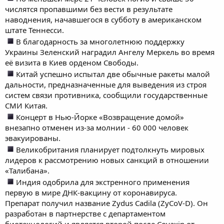
числятся пропавшими без вести в результате
наводнения, начавшегося в субботу в американском
штате Теннесси.
В благодарность за многолетнюю поддержку
Украины Зеленский наградил Ангелу Меркель во время
её визита в Киев орденом Свободы.
Китай успешно испытал две обычные ракеты малой
дальности, предназначенные для выведения из строя
систем связи противника, сообщили государственные
СМИ Китая.
Концерт в Нью-Йорке «Возвращение домой»
внезапно отменен из-за молнии - 60 000 человек
эвакуированы.
Великобритания планирует подтолкнуть мировых
лидеров к рассмотрению новых санкций в отношении
«Талибана».
Индия одобрила для экстренного применения
первую в мире ДНК-вакцину от коронавируса.
Препарат получил название Zydus Cadila (ZyCoV-D). Он
разработан в партнерстве с департаментом
биотехнологий и является второй после Covaxin от