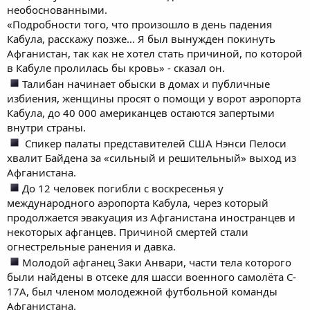
необоснованными.
«Подробности того, что произошло в день падения
Кабула, расскажу позже… Я был вынужден покинуть
Афганистан, так как не хотел стать причиной, по которой
в Кабуле пролилась бы кровь» - сказал он.
Талибан начинает обыски в домах и публичные
избиения, женщины просят о помощи у ворот аэропорта
Кабула, до 40 000 американцев остаются запертыми
внутри страны.
Спикер палаты представителей США Нэнси Пелоси
хвалит Байдена за «сильный и решительный» выход из
Афганистана.
До 12 человек погибли с воскресенья у
международного аэропорта Кабула, через который
продолжается эвакуация из Афганистана иностранцев и
некоторых афганцев. Причиной смертей стали
огнестрельные ранения и давка.
Молодой афганец Заки Анвари, части тела которого
были найдены в отсеке для шасси военного самолёта C-
17A, был членом молодежной футбольной команды
Афганистана.