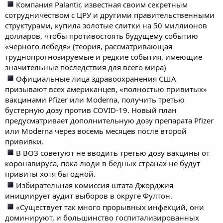
Компания Palantir, известная своим секретным
сотрудничеством с ЦРУ и другими правительственными
структурами, купила золотые слитки на 50 миллионов
долларов, чтобы противостоять будущему событию
«черного лебедя» (теория, рассматривающая
труднопрогнозируемые и редкие события, имеющие
значительные последствия для всего мира)
Официальные лица здравоохранения США
призывают всех американцев, «полностью привитых»
вакцинами Pfizer или Moderna, получить третью
бустерную дозу против COVID-19. Новый план
предусматривает дополнительную дозу препарата Pfizer
или Moderna через восемь месяцев после второй
прививки.
В ВОЗ советуют не вводить третью дозу вакцины от
коронавируса, пока люди в бедных странах не будут
привиты хотя бы одной.
Избирательная комиссия штата Джорджия
инициирует аудит выборов в округе Фултон.
«Существует так много прорывных инфекций, они
доминируют, и большинство госпитализированных