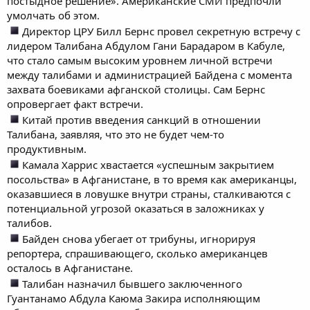
постыдное решение». Американские СМИ предпочли
умолчать об этом.
Директор ЦРУ Билл Бернс провел секретную встречу с
лидером Талибана Абдулом Гани Барадаром в Кабуле,
что стало самым высоким уровнем личной встречи
между талибами и администрацией Байдена с момента
захвата боевиками афганской столицы. Сам Бернс
опровергает факт встречи.
Китай против введения санкций в отношении
Талибана, заявляя, что это не будет чем-то
продуктивным.
Камала Харрис хвастается «успешным закрытием
посольства» в Афганистане, в то время как американцы,
оказавшиеся в ловушке внутри страны, сталкиваются с
потенциальной угрозой оказаться в заложниках у
талибов.
Байден снова убегает от трибуны, игнорируя
репортера, спрашивающего, сколько американцев
осталось в Афганистане.
Талибан назначил бывшего заключенного
Гуантанамо Абдула Каюма Закира исполняющим