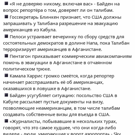
«Я не доверяю никому, включая вас» - Байден на
вопрос репортёра о том, доверяет ли он талибам.
Госсекретарь Блинкен признает, что США должны
запрашивать у Талибана разрешение на эвакуацию
американцев из Кабула.
Пелоси устраивает вечеринку по сбору средств для
состоятельных демократов в долине Напа, пока Талибан
терроризирует американцев в Афганистане.
Пентагон приказывает коммерческим авиакомпаниям
помочь в эвакуации в Афганистане в отчаянном
политическом трюке.
Камала Харрис громко смеётся, когда репортер
начинает расспрашивать её об американцах,
оказавшихся в ловушке в Афганистане.
Байден усугубляет ситуацию: посольство США в
Кабуле рассылает пустые документы на визу,
позволяющие неамериканцам, в том числе талибам
создавать собственные визы для въезда в США.
«Журналисты, побывавшие в нескольких турах,
говорят, что это самое худшее, что они когда-либо
видели - люди, умирающие у ворот аэропорта» - Sky