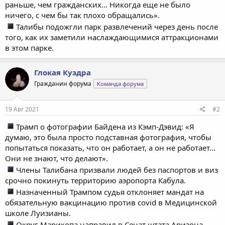
раньше, чем гражданских... Никогда еще не было
ничего, с чем бы так плохо обращались».
Талибы подожгли парк развлечений через день после
того, как их заметили наслаждающимися аттракционами
в этом парке.
Глокая Куздра
Гражданин форума
Команда форума
19 Авг 2021
#2
Трамп о фотографии Байдена из Кэмп-Дэвид: «Я
думаю, это была просто подставная фотография, чтобы
попытаться показать, что он работает, а он не работает...
Они не знают, что делают».
Члены Талибана призвали людей без паспортов и виз
срочно покинуть территорию аэропорта Кабула.
Назначенный Трампом судья отклоняет мандат на
обязательную вакцинацию против сovid в Медицинской
школе Луизианы.
Округ Марикопа направил в Сенат штата Аризона