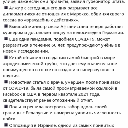
улице, даже если они привиты, заявил губернатор штата.
Алжир с сегодняшнего дня разрывает все
дипломатические отношения с Марокко, обвиняя своего
соседа во «враждебных действиях».
Бывший министр связи Афганистана теперь работает
курьером и доставляет пиццу на велосипеде в Германии.
Еще одна пандемия, подобная COVID-19, может
разразиться в течение 60 лет, предупреждают учёные в
новом исследовании.
Китай объявил о создании самой быстрой в мире
аэродинамической трубы, что дает ему значительное
преимущество в гонке по созданию гиперзвукового
оружия.
Новостная статья о враче, умершем после прививки
от COVID-19, была самой просматриваемой ссылкой в
Facebook в США в первом квартале 2021 года,
свидетельствует ранее отложенный отчет.
Польша решила построить забор вдоль своей
границы с Беларусью и намерена удвоить численность
войск.
Оппозиция в Израиле, одной из самых привитых