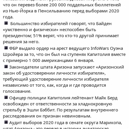
что он перевез более 200 000 поддельных бюллетеней
из Нью-Йорка в Пенсильванию перед выборами 2020
года.
Большинство избирателей говорят, что Байден
«умственно и физически» неспособен быть
президентом; 51% верят, что кто-то другой принимает
решения за него.
ФБР выдало ордер на арест ведущего InfoWars Оуэна
Шройера за то, что он был на ступенях Капитолия вместе
с примерно 1 000 американцами 6 января.
Законодатели штата Аризона запускают «Аризонский
закон об удостоверении личности избирателя»,
требующий удостоверение личности избирателя
независимо от того, как, когда и где проводится
голосование.
Офицер полиции Капитолия лейтенант Майк Берд
освобожден от ответственности за хладнокровную
стрельбу в Эшли Бэббит. По результатам внутреннего
расследования он признан невиновным.
Аудит выборов 2020 года в сенате округа Марикопа,
штат Аризона - это первая в истории аудиторская