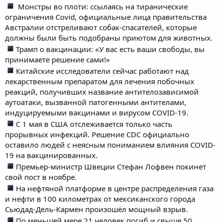
Монстры во плоти: ссылаясь на тиранические
ограничения Covid, официальные лица правительства
Австралии отстреливают собак-спасателей, которые
должны были быть подобраны приютом для животных.
Трамп о вакцинации: «У вас есть ваши свободы, вы
принимаете решение сами!»
Китайские исследователи сейчас работают над
лекарственным препаратом для лечения побочных
реакций, получивших название антителозависимой
аутоатаки, вызванной патогенными антителами,
индуцируемыми вакцинами и вирусом COVID-19.
С 1 мая в США отслеживается только часть
прорывных инфекций. Решение CDC официально
оставило людей с неясным пониманием влияния COVID-
19 на вакцинированных.
Премьер-министр Швеции Стефан Лофвен покинет
свой пост в ноябре.
На нефтяной платформе в центре распределения газа
и нефти в 100 километрах от мексиканского города
Сьюдад-Дель-Кармен произошёл мощный взрыв.
По меньшей мере 21 человек погиб и свыше 50