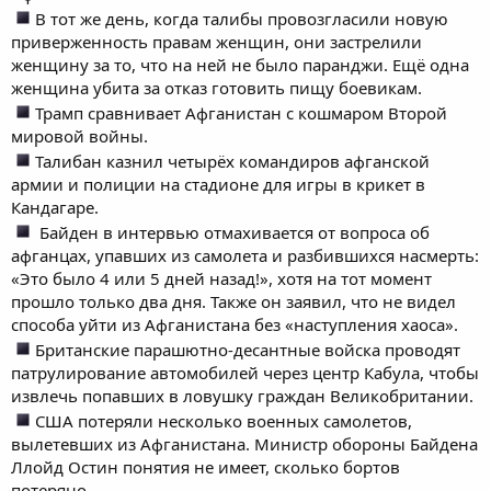
В тот же день, когда талибы провозгласили новую
приверженность правам женщин, они застрелили
женщину за то, что на ней не было паранджи. Ещё одна
женщина убита за отказ готовить пищу боевикам.
Трамп сравнивает Афганистан с кошмаром Второй
мировой войны.
Талибан казнил четырёх командиров афганской
армии и полиции на стадионе для игры в крикет в
Кандагаре.
Байден в интервью отмахивается от вопроса об
афганцах, упавших из самолета и разбившихся насмерть:
«Это было 4 или 5 дней назад!», хотя на тот момент
прошло только два дня. Также он заявил, что не видел
способа уйти из Афганистана без «наступления хаоса».
Британские парашютно-десантные войска проводят
патрулирование автомобилей через центр Кабула, чтобы
извлечь попавших в ловушку граждан Великобритании.
США потеряли несколько военных самолетов,
вылетевших из Афганистана. Министр обороны Байдена
Ллойд Остин понятия не имеет, сколько бортов
потеряно.