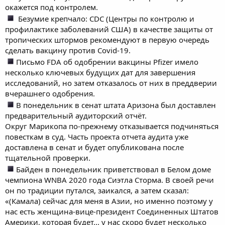
окажется под контролем.
Безумие крепчало: CDC (Центры по контролю и
профилактике заболеваний США) в качестве защиты от
тропических штормов рекомендуют в первую очередь
сделать вакцину против Covid-19.
Письмо FDA об одобрении вакцины Pfizer имело
несколько ключевых будущих дат для завершения
исследований, но затем отказалось от них в преддверии
вчерашнего одобрения.
В понедельник в сенат штата Аризона был доставлен
предварительный аудиторский отчёт.
Округ Марикопа по-прежнему отказывается подчиняться
повесткам в суд. Часть проекта отчета аудита уже
доставлена в сенат и будет опубликована после
тщательной проверки.
Байден в понедельник приветствовал в Белом доме
чемпиона WNBA 2020 года Сиэтла Сторма. В своей речи
он по традиции путался, заикался, а затем сказал:
«(Камала) сейчас для меня в Азии, но именно поэтому у
нас есть женщина-вице-президент Соединенных Штатов
Америки, которая будет... у нас скоро будет несколько