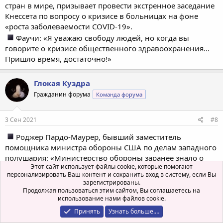
стран в мире, призывает провести экстренное заседание
Кнессета по вопросу о кризисе в больницах на фоне
«роста заболеваемости COVID-19».
Фаучи: «Я уважаю свободу людей, но когда вы
говорите о кризисе общественного здравоохранения...
Пришло время, достаточно!»
Глокая Куздра
Гражданин форума
Команда форума
3 Сен 2021
#8
Роджер Пардо-Маурер, бывший заместитель
помощника министра обороны США по делам западного
полушария: «Министерство обороны заранее знало о
Этот сайт использует файлы cookie, которые помогают
террористе-смертнике в аэропорту Кабула, но отказало в
персонализировать Ваш контент и сохранить вход в систему, если Вы
разрешении на запуск ракеты Predator Drone, чтобы
зарегистрированы.
предотвратить теракт».
Продолжая пользоваться этим сайтом, Вы соглашаетесь на
использование нами файлов cookie.
Американские военные машины, оставленные Джо
Байденом и захваченные талибами, обнаружены внутри
Принять
Узнать больше.…
Ирана.