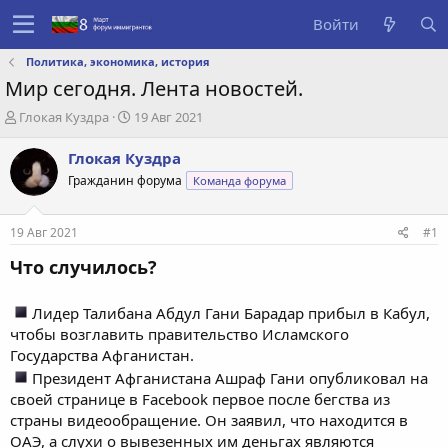
Войти
Политика, экономика, история
Мир сегодня. Лента новостей.
А
Д
Глокая Куздра
19 Авг 2021
в
а
т
т
Глокая Куздра
о
а
Гражданин форума
Команда форума
р
с
т
о
е
з
19 Авг 2021
#1
м
д
ы
а
Что случилось?
н
и
Лидер Талибана Абдул Гани Барадар прибыл в Кабул,
я
чтобы возглавить правительство Исламского
Государства Афганистан.
Президент Афганистана Ашраф Гани опубликовал на
своей странице в Facebook первое после бегства из
страны видеообращение. Он заявил, что находится в
ОАЭ, а слухи о вывезенных им деньгах являются