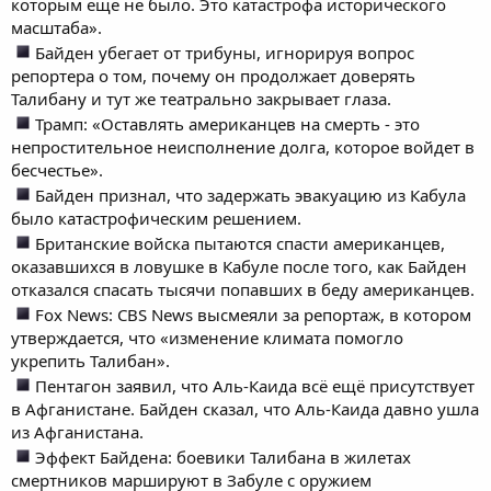
которым еще не было. Это катастрофа исторического
масштаба».
Байден убегает от трибуны, игнорируя вопрос
репортера о том, почему он продолжает доверять
Талибану и тут же театрально закрывает глаза.
Трамп: «Оставлять американцев на смерть - это
непростительное неисполнение долга, которое войдет в
бесчестье».
Байден признал, что задержать эвакуацию из Кабула
было катастрофическим решением.
Британские войска пытаются спасти американцев,
оказавшихся в ловушке в Кабуле после того, как Байден
отказался спасать тысячи попавших в беду американцев.
Fox News: CBS News высмеяли за репортаж, в котором
утверждается, что «изменение климата помогло
укрепить Талибан».
Пентагон заявил, что Аль-Каида всё ещё присутствует
в Афганистане. Байден сказал, что Аль-Каида давно ушла
из Афганистана.
Эффект Байдена: боевики Талибана в жилетах
смертников маршируют в Забуле с оружием