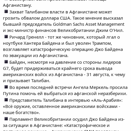
Афганистану.
Захват Талибаном власти в Афганистане может
грозить обвалом доллара США. Такое мнение высказал
бывший председатель Goldman Sachs Asset Management
и экс-министр финансов Великобритании Джим О’Нил.
Ричард Гренелл - тот же чиновник, который лгал о
ноутбуке Хантера Байдена и был уволен Трампом,
возглавляет катастрофическую операцию Джо Байдена
по эвакуации из Афганистана.
Байден, несмотря на давление со стороны лидеров
G7, будет придерживаться крайнего срока вывода
американских войск из Афганистана - 31 августа, к чему
и призывает Талибан.
Во время последней встречи Ангела Меркель просила
Путина помочь ей выбраться из афганской неразберихи.
Представитель Талибана в интервью «Аль-Арабия»:
«Всё оружие, оставленное американскими войсками -
наше богатство».
Парламент Великобритании осудил Джо Байдена из-
за ситуации в Афганистане: «Катастрофическое и