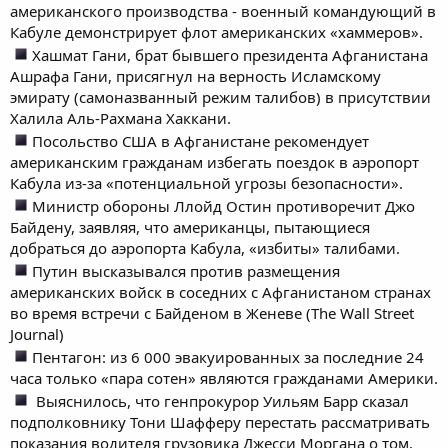
американского производства - военный командующий в
Кабуле демонстрирует флот американских «хаммеров».
Хашмат Гани, брат бывшего президента Афганистана
Ашрафа Гани, присягнул на верность Исламскому
эмирату (самоназванный режим талибов) в присутствии
Халила Аль-Рахмана Хаккани.
Посольство США в Афганистане рекомендует
американским гражданам избегать поездок в аэропорт
Кабула из-за «потенциальной угрозы безопасности».
Министр обороны Ллойд Остин противоречит Джо
Байдену, заявляя, что американцы, пытающиеся
добраться до аэропорта Кабула, «избиты» талибами.
Путин высказывался против размещения
американских войск в соседних с Афганистаном странах
во время встречи с Байденом в Женеве (The Wall Street
Journal)
Пентагон: из 6 000 эвакуированных за последние 24
часа только «пара сотен» являются гражданами Америки.
Выяснилось, что генпрокурор Уильям Барр сказал
подполковнику Тони Шафферу перестать рассматривать
показания водителя грузовика Джесси Моргана о том,