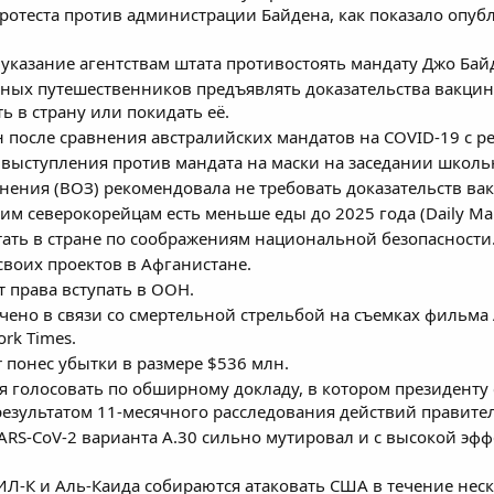
отеста против администрации Байдена, как показало опу
 указание агентствам штата противостоять мандату Джо Ба
ных путешественников предъявлять доказательства вакцин
 в страну или покидать её.
 после сравнения австралийских мандатов на COVID-19 с 
выступления против мандата на маски на заседании школьн
нения (ВОЗ) рекомендовала не требовать доказательств ва
 северокорейцам есть меньше еды до 2025 года (Daily Mai
ать в стране по соображениям национальной безопасности
своих проектов в Афганистане.
т права вступать в ООН.
чено в связи со смертельной стрельбой на съемках фильм
rk Times.
r понес убытки в размере $536 млн.
я голосовать по обширному докладу, в котором президенту
результатом 11-месячного расследования действий правител
ARS-CoV-2 варианта A.30 сильно мутировал и с высокой эф
ИЛ-К и Аль-Каида собираются атаковать США в течение неск