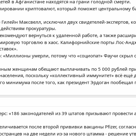
тей в Афганистане находятся на грани голодной смерти.
улировании криптовалют, который поможет центральному б
е Гилейн Максвелл, исключил двух свидетелей-экспертов, ко
 действиям прокуратуры.
комендуют вернуться к удаленной работе, а также расшир
мировую торговлю в хаос. Калифорнийские порты Лос-Андж
тавок».
о: «Миллионы умерли, потому что «социопат» Фаучи скрыл 
енным женщинам обещают выплачивать по 5 000 рублей пр
населения, поскольку «коллективный иммунитет» всё ещё 
ого минимума после того, как президент Эрдоган пообещал 
рс: «186 законодателей из 39 штатов призывают провести 
еличивается после второй прививки вакцины Pfizer, согла
странцев на две недели из-за нового штамма - решение ут