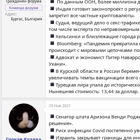
Гражданин форума
По данным ООН, более миллиона де
Команда форума
Индия готовит законопроект о рег
Адрес
запретит все частные криптовалюты.
Бургас, България
Судья, ведущий дело о секс-трафик
том числе эксперта по неправомерным
Хельсинки и близлежащие города ре
Bloomberg: «Пандемия превратила 
происходит с мировыми цепочками пос
Адвокат и экономист Питер Наварр
Ухани».
В Курской области в России берем
увеличивать темпы вакцинации всего 
Турецкая лира упала до историческ
Нынешняя стоимость: 13,44 за доллар.
29 Ноя 2021
Сенатор штата Аризона Венди Родже
решение».
Риск инфекции Covid постепенно ув
Израиль закрывает границы для ино
Глокая Куздра