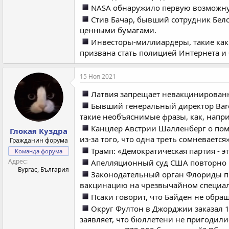
NASA обнаружило первую возможную
Стив Бачар, бывший сотрудник Бел
ценными бумагами.
Инвесторы-миллиардеры, такие как Д
призвана стать полицией Интернета и
15 Ноя 2021
Латвия запрещает невакцинированн
Бывший генеральный директор Barc
такие необъяснимые фразы, как, напри
Канцлер Австрии Шалленберг о по
Глокая Куздра
из-за того, что одна треть сомневается»
Гражданин форума
Трамп: «Демократическая партия - 
Команда форума
Адрес
Апелляционный суд США повторно п
Бургас, България
Законодательный орган Флориды пр
вакцинацию на чрезвычайном специал
Псаки говорит, что Байден не обращ
Округ Фултон в Джорджии заказал 
заявляет, что бюллетени не пригодили