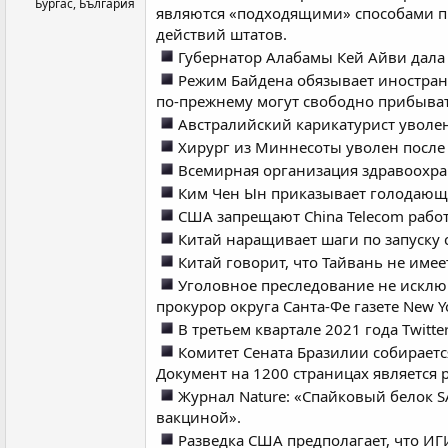
Бургас, България
являются «подходящими» способами пр
действий штатов.
Губернатор Алабамы Кей Айви дала
Режим Байдена обязывает иностран
по-прежнему могут свободно прибывать
Австралийский карикатурист уволен
Хирург из Миннесоты уволен после 
Всемирная организация здравоохра
Ким Чен Ын приказывает голодающим
США запрещают China Telecom работ
Китай наращивает шаги по запуску 
Китай говорит, что Тайвань не имее
Уголовное преследование не исклю
прокурор округа Санта-Фе газете New Yo
В третьем квартале 2021 года Twitte
Комитет Сената Бразилии собираетс
Документ на 1200 страницах является 
Журнал Nature: «Спайковый белок S
вакциной».
Разведка США предполагает, что ИГ