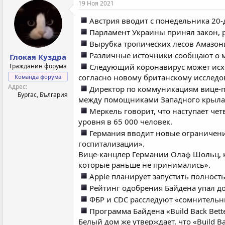
19 Ноя 2021
Австрия вводит с понедельника 20-
Парламент Украины принял закон, 
Вырубка тропических лесов Амазони
Различные источники сообщают о м
Глокая Куздра
Гражданин форума
Следующий коронавирус может исх
согласно новому британскому исслед
Команда форума
Адрес
Директор по коммуникациям вице-п
Бургас, България
между помощниками Западного крыла 
Меркель говорит, что наступает че
уровня в 65 000 человек.
Германия вводит новые ограничени
госпитализации».
Вице-канцлер Германии Олаф Шольц, к
которые раньше не принимались».
Apple планирует запустить полност
Рейтинг одобрения Байдена упал до
ФБР и CDC расследуют «сомнительн
Программа Байдена «Build Back Bet
Белый дом же утверждает, что «Build B