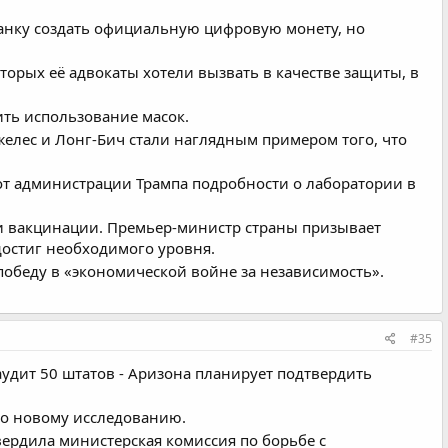
анку создать официальную цифровую монету, но
торых её адвокаты хотели вызвать в качестве защиты, в
ить использование масок.
елес и Лонг-Бич стали наглядным примером того, что
от администрации Трампа подробности о лаборатории в
и вакцинации. Премьер-министр страны призывает
достиг необходимого уровня.
победу в «экономической войне за независимость».
#35
аудит 50 штатов - Аризона планирует подтвердить
сно новому исследованию.
вердила министерская комиссия по борьбе с