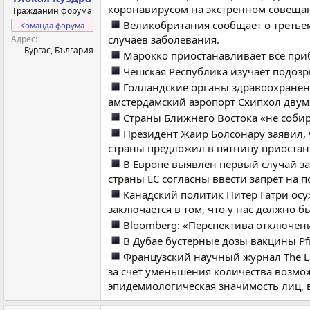
коронавирусом на экстренном совеща
Гражданин форума
Великобритания сообщает о третье
Команда форума
случаев заболевания.
Адрес
Бургас, България
Марокко приостанавливает все при
Чешская Республика изучает подоз
Голландские органы здравоохранени
амстердамский аэропорт Схипхол двум
Страны Ближнего Востока «не собир
Президент Жаир Болсонару заявил, 
страны предложил в пятницу приостан
В Европе выявлен первый случай за
страны ЕС согласны ввести запрет на 
Канадский политик Питер Гатри осу
заключается в том, что у нас должно 
Bloomberg: «Перспектива отключени
В Дубае бустерные дозы вакцины Pfi
Французский научный журнал The La
за счет уменьшения количества возмо
эпидемиологическая значимость лиц, в