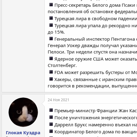
Пресс-секретарь Белого дома Псаки
постановления об остановке федераль
Турецкая лира в свободном падении
Турецкая лира упала до рекордно ни
до 15%.
Генеральный инспектор Пентагона с
Генерал Уокер дважды получал указани
Пелоси. Три недели спустя она назнач
Ядерное оружие США может оказатьс
Столтенберг.
FDA может разрешить бустеры от Mo
Хакеры, связанные с иранским прав
говорится в рекомендации, выпущенн
24 Ноя 2021
Премьер-министр Франции Жан Каст
После уничтожения энергетическог
Даррелл Брукс намеренно въехал на
Координатор Белого дома по вакцин
Глокая Куздра