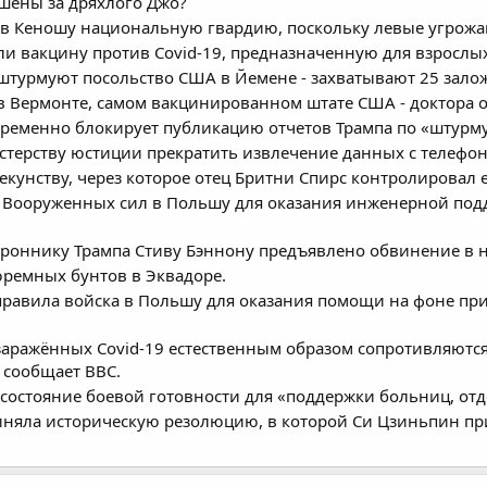
шены за дряхлого Джо?
 в Кеношу национальную гвардию, поскольку левые угрожа
и вакцину против Covid-19, предназначенную для взрослых
урмуют посольство США в Йемене - захватывают 25 залож
 в Вермонте, самом вакцинированном штате США - доктора 
еменно блокирует публикацию отчетов Трампа по «штурму
ерству юстиции прекратить извлечение данных с телефонов 
екунству, через которое отец Бритни Спирс контролировал е
 Вооруженных сил в Польшу для оказания инженерной под
роннику Трампа Стиву Бэннону предъявлено обвинение в н
юремных бунтов в Эквадоре.
правила войска в Польшу для оказания помощи на фоне при
заражённых Covid-19 естественным образом сопротивляются
 сообщает BBC.
 состояние боевой готовности для «поддержки больниц, от
иняла историческую резолюцию, в которой Си Цзиньпин при