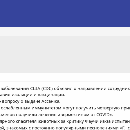
 заболеваний США (CDC) объявил о направлении сотрудни
авил изоляции и вакцинации.
 вопросу о выдаче Ассанжа.
 с ослабленным иммунитетом могут получить четвертую при
ссменов получили лечение ивермектином от COVID».
лярного спасателя животных за критику Фаучи из-за испыта
 знакомых с постоянно популярными песнопениями «F...ck Jo