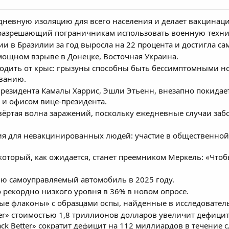
дневную изоляцию для всего населения и делает вакцинаци
разрешающий пограничникам использовать военную техник
и в Бразилии за год выросла на 22 процента и достигла сам
ощном взрыве в Донецке, Восточная Украина.
одить от крыс: грызуны способны быть бессимптомными н
ованию.
резидента Камалы Харрис, Эшли Этьенн, внезапно покида
и офисом вице-президента.
твёртая волна заражений, поскольку ежедневные случаи за
я для невакцинированных людей: участие в общественной
оторый, как ожидается, станет преемником Меркель: «Что
ью самоуправляемый автомобиль в 2025 году.
 рекордно низкого уровня в 36% в новом опросе.
ые флаконы» с образцами оспы, найденные в исследовател
ter» стоимостью 1,8 триллионов долларов увеличит дефицит
ack Better» сократит дефицит на 112 миллиардов в течение