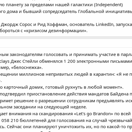
 планету за пределами нашей галактики (Independent)
ого дома и бывший сопредседатель Глобальной инициативы
жордж Сорос и Рид Хоффман, основатель LinkedIn, запускаю
 бороться с «кризисом дезинформации».
ым законодателям голосовать и принимать участие в парл
lays Джес Стейли обменялся 1 200 электронными письмам
мер, «белоснежка».
мещении миллионов непривитых людей в карантин: «Я не 
.
это карточный домик, готовый рухнуть в любой момент».
одтвердил приостановление действия мандатов Байдена по
имет решение о разрешении сотрудникам предъявлять иск
ьном заседании на следующей неделе.
ает внимания на скандирования «Let's go Brandon» по всей с
1 058 210 бюллетеней для голосования на случай чрезвыча
сь. Сейчас они планируют уничтожить их, но по какой-то 