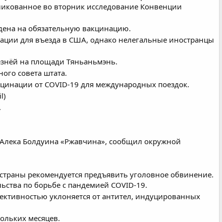
бликованное во вторник исследование Конвенции
йдена на обязательную вакцинацию.
ации для въезда в США, однако нелегальные иностранцы
резнёй на площади Тяньаньмэнь.
ого совета штата.
кцинации от COVID-19 для международных поездок.
l)
.
а Алека Болдуина «Ржавчина», сообщил окружной
 страны рекомендуется предъявить уголовное обвинение.
ьства по борьбе с пандемией COVID-19.
фективностью уклоняется от антител, индуцированных
ольких месяцев.