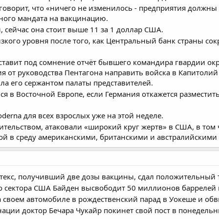
 говорит, что «ничего не изменилось - предприятия должны
ного мандата на вакцинацию.
, сейчас она стоит выше 11 за 1 доллар США.
зкого уровня после того, как Центральный банк страны сок
тавит под сомнение отчёт бывшего командира гвардии окру
я от руководства Пентагона направить войска в Капитолий 
ила его сержантом палаты представителей.
я в Восточной Европе, если Германия откажется разместить
derna для всех взрослых уже на этой неделе.
ительством, атаковали «широкий круг жертв» в США, в том
ой в среду американскими, британскими и австралийским
екс, получивший две дозы вакцины, сдал положительный те
о сектора США Байден высвободит 50 миллионов баррелей н
 своем автомобиле в рождественский парад в Уокеше и обв
ации доктор Бечара Чукайр покинет свой пост в понедельн