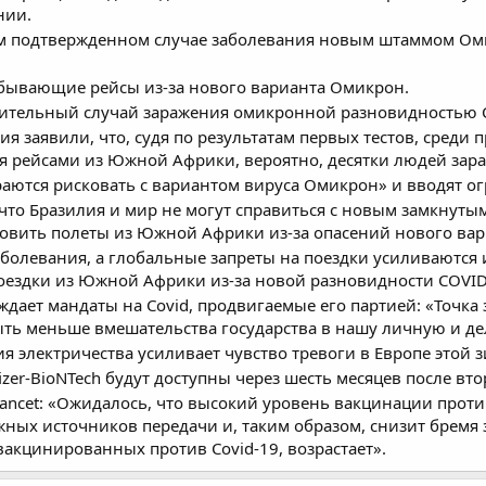
нии.
м подтвержденном случае заболевания новым штаммом Омик
бывающие рейсы из-за нового варианта Омикрон.
рительный случай заражения омикронной разновидностью C
я заявили, что, судя по результатам первых тестов, среди
я рейсами из Южной Африки, вероятно, десятки людей зара
аются рисковать с вариантом вируса Омикрон» и вводят ог
что Бразилия и мир не могут справиться с новым замкнутым
овить полеты из Южной Африки из-за опасений нового вар
болевания, а глобальные запреты на поездки усиливаются и
поездки из Южной Африки из-за новой разновидности COVID
ждает мандаты на Covid, продвигаемые его партией: «Точка
быть меньше вмешательства государства в нашу личную и де
я электричества усиливает чувство тревоги в Европе этой 
zer-BioNTech будут доступны через шесть месяцев после втор
ncet: «Ожидалось, что высокий уровень вакцинации против
жных источников передачи и, таким образом, снизит бремя 
акцинированных против Covid-19, возрастает».