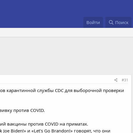
Войти
Поиск
#31
ков карантинной службы CDC для выборочной проверки
вивку против COVID.
ний вакцины против COVID на приматах.
e Biden!» и «Let's Go Brandon!» говорят, что они