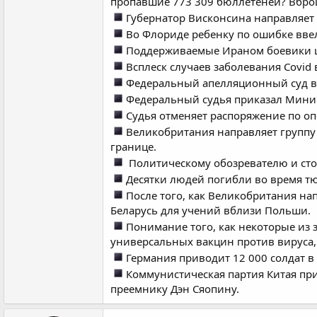
пропавшие 773 309 бюллетеней? Вбро
Губернатор Висконсина направляет
Во Флориде ребенку по ошибке ввел
Поддерживаемые Ираном боевики шт
Всплеск случаев заболевания Covid
Федеральный апелляционный суд вр
Федеральный судья приказал Минист
Судья отменяет распоряжение по оп
Великобритания направляет группу
границе.
Политическому обозревателю и сто
Десятки людей погибли во время т
После того, как Великобритания на
Беларусь для учений вблизи Польши.
Понимание того, как некоторые из 
универсальных вакцин против вируса,
Германия приводит 12 000 солдат в
Коммунистическая партия Китая пр
преемнику Дэн Сяопину.