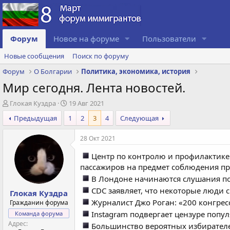
Форум
Новое на форуме
Пользователи
Новые сообщения
Поиск по форуму
Форум
О Болгарии
Политика, экономика, история
Мир сегодня. Лента новостей.
А
Д
Глокая Куздра
19 Авг 2021
в
а
Предыдущая
1
2
3
4
Следующая
т
т
о
а
28 Окт 2021
р
с
т
о
Центр по контролю и профилактике
е
з
пассажиров на предмет соблюдения пр
м
д
ы
а
В Лондоне начинаются слушания по
н
CDC заявляет, что некоторые люди
Глокая Куздра
и
Журналист Джо Роган: «200 конгре
Гражданин форума
я
Instagram подвергает цензуре попу
Команда форума
Адрес
Большинство вероятных избирателей,