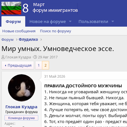
Форум
Новое на форуме
Пользователи
Новые сообщения
Поиск по форуму
Форум
Флудилко
Мир умных. Умноведческое эссе.
А
Д
Глокая Куздра
29 Авг 2017
в
а
Предыдущая
1
2
т
т
о
а
31 Май 2026
р
с
т
о
ПРАВИЛА ДОСТОЙНОГО МУЖЧИНЫ
е
з
1. Никогда не уговаривай женщину ост
м
д
2. Не пиши пьяный бывшей. Никогда.
ы
а
н
3. Женщина, которая тебя уважает, не 
Глокая Куздра
и
4. Лучше потерять её, чем своё достоин
Гражданин форума
я
5. Деньги молчат, понты орут. Выбирай
Команда форума
6. Тот, кто предаёт один раз - предаст е
Адрес