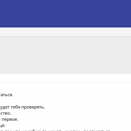
аться.
будет тебя проверять.
ство.
 первое.
щё.