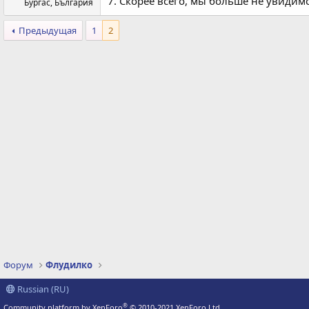
7. Скорее всего, мы больше не увидимс
Бургас, България
Предыдущая
1
2
Форум
Флудилко
Russian (RU)
®
Community platform by XenForo
© 2010-2021 XenForo Ltd.