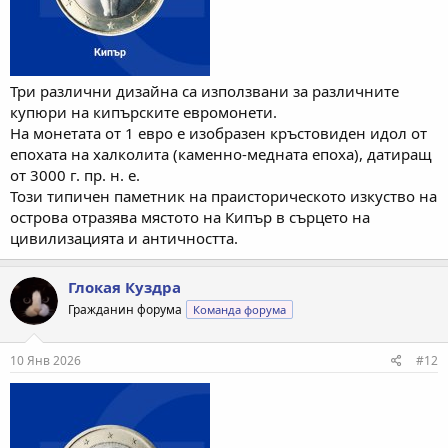
Три различни дизайна са използвани за различните
купюри на кипърските евромонети.
На монетата от 1 евро е изобразен кръстовиден идол от
епохата на халколита (каменно-медната епоха), датиращ
от 3000 г. пр. н. е.
Този типичен паметник на праисторическото изкуство на
острова отразява мястото на Кипър в сърцето на
цивилизацията и античността.
Глокая Куздра
Гражданин форума
Команда форума
10 Янв 2026
#12