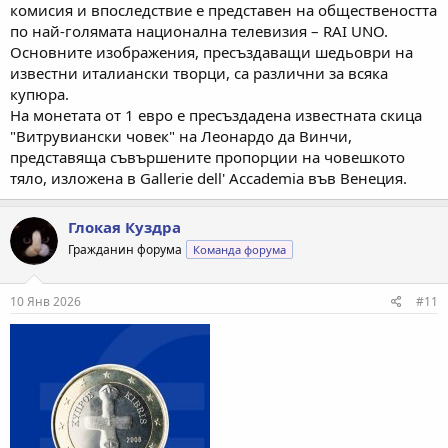
комисия и впоследствие е представен на обществеността
по най-голямата национална телевизия – RAI UNO.
Основните изображения, пресъздаващи шедьоври на
известни италиански творци, са различни за всяка
купюра.
На монетата от 1 евро е пресъздадена известната скица
"Витрувиански човек" на Леонардо да Винчи,
представяща съвършените пропорции на човешкото
тяло, изложена в Gallerie dell' Accademia във Венеция.
Глокая Куздра
Гражданин форума
Команда форума
10 Янв 2026
#11