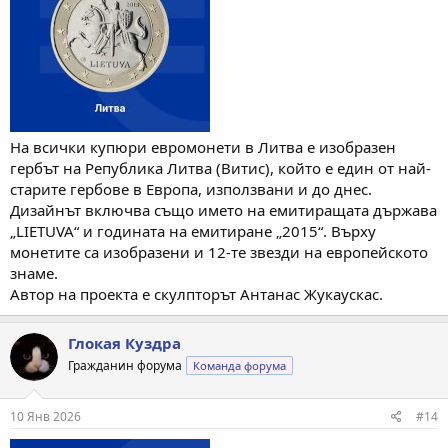
На всички купюри евромонети в Литва е изобразен
гербът на Република Литва (Витис), който е един от най-
старите гербове в Европа, използвани и до днес.
Дизайнът включва също името на емитиращата държава
„LIETUVA“ и годината на емитиране „2015“. Върху
монетите са изобразени и 12-те звезди на европейското
знаме.
Автор на проекта е скулпторът Антанас Жукаускас.
Глокая Куздра
Гражданин форума
Команда форума
10 Янв 2026
#14