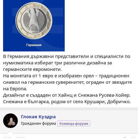
В Германия държавни представители и специалисти по
нумизматика избират три различни дизайна за
германските евромонети.
На монетата от 1 евро е изобразен орел – традиционен
символ на германския суверенитет, ограден от звездите
на Европа.
Дизайнът е създаден от Хайнц и Снежана Русева-Хойер.
Снежана е българка, родом от село Крушари, Добричко.
Глокая Куздра
Гражданин форума
Команда форума