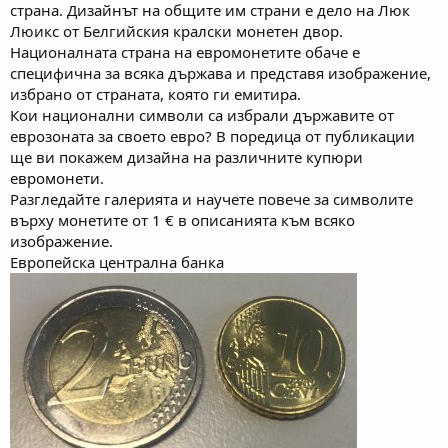
страна. Дизайнът на общите им страни е дело на Люк
Люикс от Белгийския кралски монетен двор.
Националната страна на евромонетите обаче е
специфична за всяка държава и представя изображение,
избрано от страната, която ги емитира.
Кои национални символи са избрали държавите от
еврозоната за своето евро? В поредица от публикации
ще ви покажем дизайна на различните купюри
евромонети.
Разгледайте галерията и научете повече за символите
върху монетите от 1 € в описанията към всяко
изображение.
Европейска централна банка