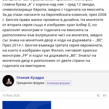
главна буква „A“ с корона над нея − сред 12 звезди,
символизиращи Европа, заедно с годината на емисията.
За да спази насоките на Европейската комисия, през 2008
г. Белгия прави малки промени в дизайна. На монетите
от втората серия също е изобразен крал Албер II, но
кралският монограм и годината на емисията са
разположени във вътрешната част на монетата, заедно
със знака на монетния двор и кода на държавата − „BE“.
През 2014 г. Белгия въвежда третата серия евромонети,
на които е изобразен крал Филип, неговият кралски
монограм „FP“ и кодът на държавата „BE“. Знакът на
монетния двор е разположен от двете страни на
годината на емитиране.
Глокая Куздра
Гражданин форума
Команда форума
10 Янв 2026
#5