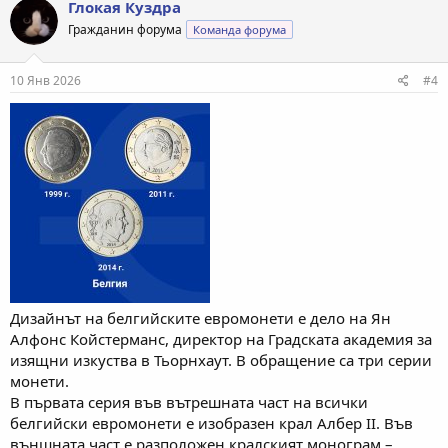
Глокая Куздра
Гражданин форума
Команда форума
10 Янв 2026
#4
Дизайнът на белгийските евромонети е дело на Ян
Алфонс Койстерманс, директор на Градската академия за
изящни изкуства в Тьорнхаут. В обращение са три серии
монети.
В първата серия във вътрешната част на всички
белгийски евромонети е изобразен крал Албер II. Във
външната част е разположен кралският монограм –