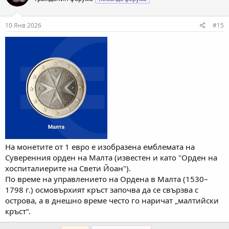
10 Янв 2026
#15
На монетите от 1 евро е изобразена емблемата на
Суверенния орден на Малта (известен и като "Орден на
хоспиталиерите на Свети Йоан").
По време на управлението на Ордена в Малта (1530–
1798 г.) осмовърхият кръст започва да се свързва с
острова, а в днешно време често го наричат „малтийски
кръст“.