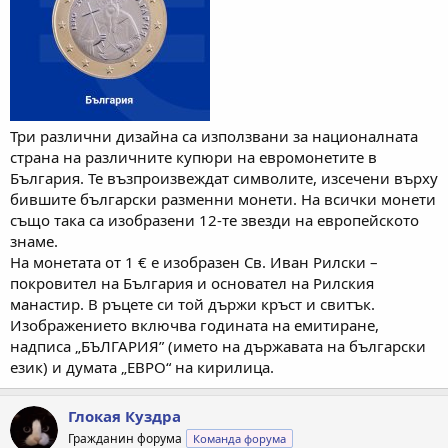
Три различни дизайна са използвани за националната
страна на различните купюри на евромонетите в
България. Те възпроизвеждат символите, изсечени върху
бившите български разменни монети. На всички монети
също така са изобразени 12-те звезди на европейското
знаме.
На монетата от 1 € е изобразен Св. Иван Рилски –
покровител на България и основател на Рилския
манастир. В ръцете си той държи кръст и свитък.
Изображението включва годината на емитиране,
надписа „БЪЛГАРИЯ” (името на държавата на български
език) и думата „ЕВРО“ на кирилица.
Глокая Куздра
Гражданин форума
Команда форума