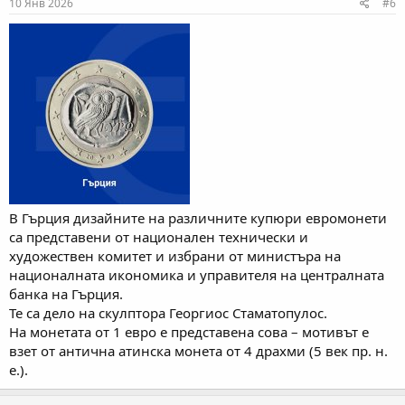
10 Янв 2026
#6
В Гърция дизайните на различните купюри евромонети
са представени от национален технически и
художествен комитет и избрани от министъра на
националната икономика и управителя на централната
банка на Гърция.
Те са дело на скулптора Георгиос Стаматопулос.
На монетата от 1 евро е представена сова – мотивът е
взет от антична атинска монета от 4 драхми (5 век пр. н.
е.).