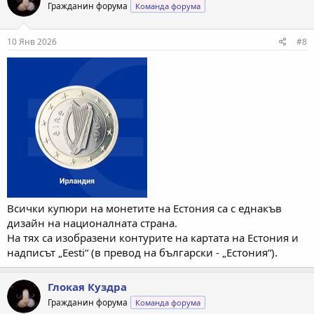
Гражданин форума
Команда форума
10 Янв 2026
#8
Всички купюри на монетите на Естония са с еднакъв
дизайн на националната страна.
На тях са изобразени контурите на картата на Естония и
надписът „Eesti“ (в превод на български - „Естония“).
Глокая Куздра
Гражданин форума
Команда форума