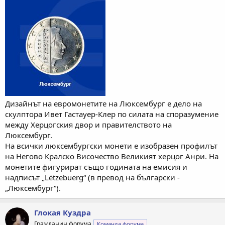
Дизайнът на евромонетите на Люксембург е дело на
скулптора Ивет Гастауер-Клер по силата на споразумение
между Херцогския двор и правителството на
Люксембург.
На всички люксембургски монети е изобразен профилът
на Негово Кралско Височество Великият херцог Анри. На
монетите фигурират също годината на емисия и
надписът „Lëtzebuerg“ (в превод на български -
„Люксембург“).
Глокая Куздра
Гражданин форума
Команда форума