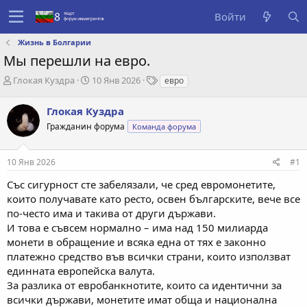
Войти
Жизнь в Болгарии
Мы перешли на евро.
А
Д
Т
Глокая Куздра
10 Янв 2026
евро
в
а
е
т
т
г
Глокая Куздра
о
а
и
Гражданин форума
Команда форума
р
с
т
о
е
з
10 Янв 2026
#1
м
д
ы
а
Със сигурност сте забелязали, че сред евромонетите,
н
които получавате като ресто, освен българските, вече все
и
по-често има и такива от други държави.
я
И това е съвсем нормално – има над 150 милиарда
монети в обращение и всяка една от тях е законно
платежно средство във всички страни, които използват
единната европейска валута.
За разлика от евробанкнотите, които са идентични за
всички държави, монетите имат обща и национална