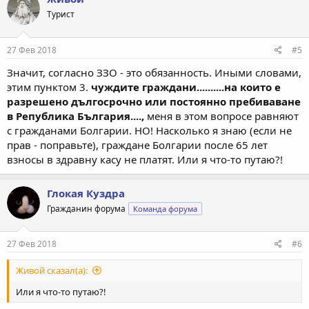
Турист
27 Фев 2018
#5
Значит, согласно ЗЗО - это обязанность. Иными словами,
этим пунктом 3.
чуждите граждани..........на които е
разрешено дългосрочно или постоянно пребиваване
в Република България....,
меня в этом вопросе равняют
с гражданами Болгарии. НО! Насколько я знаю (если не
прав - поправьте), граждане Болгарии после 65 лет
взносы в здравну касу не платят. Или я что-то путаю?!
Глокая Куздра
Гражданин форума
Команда форума
27 Фев 2018
#6
Живой сказал(а):
Или я что-то путаю?!