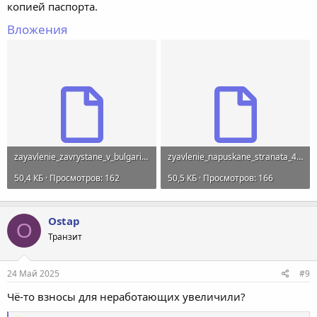
копией паспорта.
Вложения
zayavlenie_zavrystane_v_bulgaria.odt
zyavlenie_napuskane_stranata_40a_1_ZZO.odt
50,4 КБ · Просмотров: 162
50,5 КБ · Просмотров: 166
Ostap
O
Транзит
24 Май 2025
#9
Чё-то взносы для неработающих увеличили?