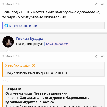
27 Фев 2018
#2
Если под ДВНЖ имеется виду
дългосрочно пребиваване,
то здрвно осигуряване обязательно.
Р
Глокая Куздра
и
Ели
е
а
к
Глокая Куздра
ц
Гражданин форума
Команда форума
и
и
:
27 Фев 2018
#3
Живой сказал(а):
Подчеркиваю; именно ДВНЖ, а не ПВНЖ.
ЗЗО
Раздел IV.
Осигурени лица. Права и задължения
Чл. 33. (1)
Задължително осигурени в Националната
здравноосигурителна каса са
:
1. всички български граждани, които не са граждани и на друга