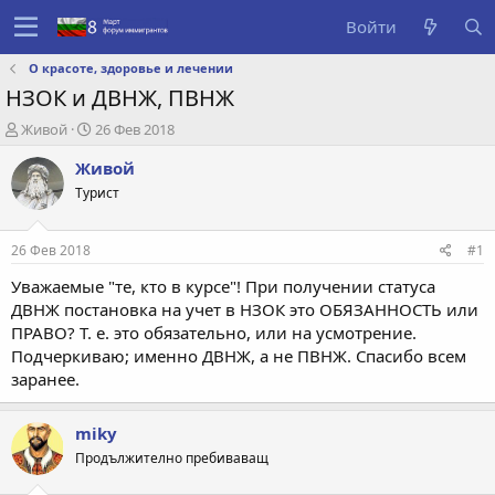
Войти
О красоте, здоровье и лечении
НЗОК и ДВНЖ, ПВНЖ
А
Д
Живой
26 Фев 2018
в
а
Живой
т
т
о
а
Турист
р
с
т
о
е
з
26 Фев 2018
#1
м
д
Уважаемые "те, кто в курсе"! При получении статуса
ы
а
н
ДВНЖ постановка на учет в НЗОК это ОБЯЗАННОСТЬ или
и
ПРАВО? Т. е. это обязательно, или на усмотрение.
я
Подчеркиваю; именно ДВНЖ, а не ПВНЖ. Спасибо всем
заранее.
miky
Продължително пребиваващ