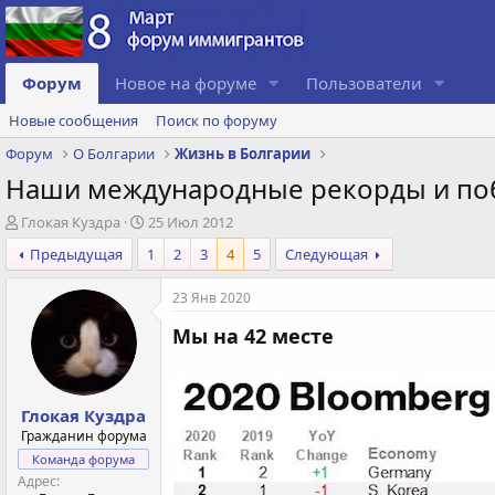
Форум
Новое на форуме
Пользователи
Новые сообщения
Поиск по форуму
Форум
О Болгарии
Жизнь в Болгарии
Наши международные рекорды и по
А
Д
Глокая Куздра
25 Июл 2012
в
а
Предыдущая
1
2
3
4
5
Следующая
т
т
о
а
23 Янв 2020
р
с
т
о
Мы на 42 месте
е
з
м
д
ы
а
н
Глокая Куздра
и
Гражданин форума
я
Команда форума
Адрес