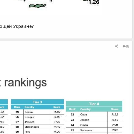
юющей Украине?
#48