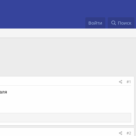
Войти
Поиск
#1
аля
#2