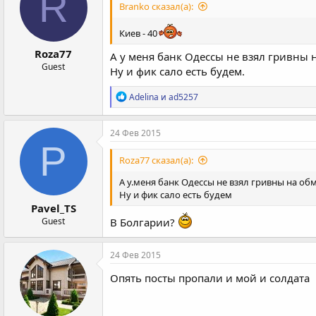
R
Branko сказал(а):
и
:
Киев - 40
Roza77
А у меня банк Одессы не взял гривны 
Guest
Ну и фик сало есть будем.
Р
Adelina
и
ad5257
е
а
к
24 Фев 2015
ц
P
и
Roza77 сказал(а):
и
:
А у.меня банк Одессы не взял гривны на об
Ну и фик сало есть будем
Pavel_TS
Guest
В Болгарии?
24 Фев 2015
Опять посты пропали и мой и солдата