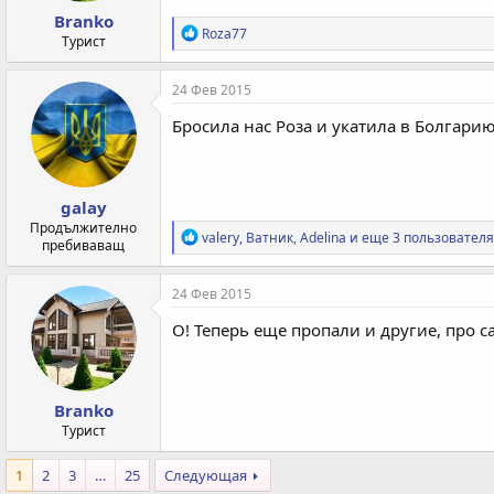
Branko
Р
Roza77
Турист
е
а
к
24 Фев 2015
ц
и
Бросила нас Роза и укатила в Болгарию
и
:
galay
Продължително
Р
valery
,
Ватник
,
Adelina
и еще 3 пользователя
пребиваващ
е
а
к
24 Фев 2015
ц
и
О! Теперь еще пропали и другие, про 
и
:
Branko
Турист
1
2
3
…
25
Следующая