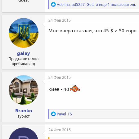
Guest
Р
Adelina
,
ad5257
,
Gela
и еще 1 пользователь
е
а
к
24 Фев 2015
ц
и
Мне вчера сказали, что 45-$ и 50 евро.
и
:
galay
Продължително
пребиваващ
24 Фев 2015
Киев - 40
Branko
Р
Pavel_TS
Турист
е
а
к
24 Фев 2015
ц
и