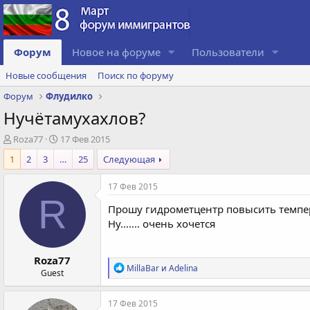
Форум
Новое на форуме
Пользователи
Новые сообщения
Поиск по форуму
Форум
Флудилко
Нучётамухахлов?
А
Д
Roza77
17 Фев 2015
в
а
1
2
3
…
25
Следующая
т
т
о
а
17 Фев 2015
р
с
R
т
о
Прошу гидрометцентр повысить темпер
е
з
Ну....... очень хочется
м
д
ы
а
н
Roza77
и
Р
MillaBar
и
Adelina
Guest
я
е
а
к
17 Фев 2015