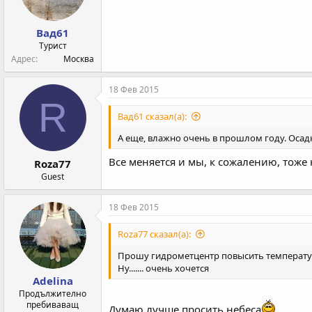
:
Вад61
Турист
Адрес
Москва
18 Фев 2015
R
Вад61 сказал(а):
А еще, влажно очень в прошлом году. Осадк
Все меняется и мы, к сожалению, тоже 
Roza77
Guest
18 Фев 2015
Roza77 сказал(а):
Прошу гидрометцентр повысить температуру
Ну....... очень хочется
Adelina
Продължително
пребиваващ
Думаю лучше просить небеса