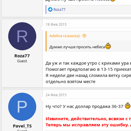
Р
Roza77
е
а
к
18 Фев 2015
ц
R
и
Adelina сказал(а):
и
:
Думаю лучше просить небеса
Roza77
Guest
Да уж и так каждое утро с криками ур
Помогает предполагаю в 13-15 приехать.
Я недели две назад сломила ветку сирен
отдельно взятом месте
24 Фев 2015
P
Ну что? У нас доллар продажа 36-37
Извините, действительно, всвязи с
Теперь мы исправляем эту ошибку.
Pavel_TS