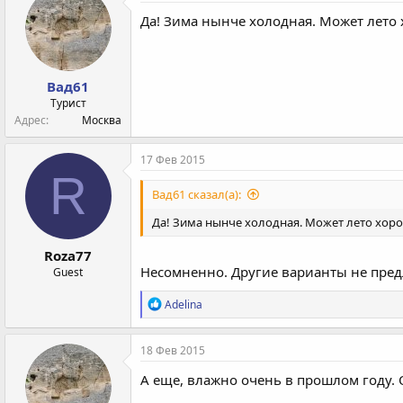
ц
и
Да! Зима нынче холодная. Может лето 
и
:
Вад61
Турист
Адрес
Москва
17 Фев 2015
R
Вад61 сказал(а):
Да! Зима нынче холодная. Может лето хор
Roza77
Несомненно. Другие варианты не пред
Guest
Р
Adelina
е
а
к
18 Фев 2015
ц
и
А еще, влажно очень в прошлом году. О
и