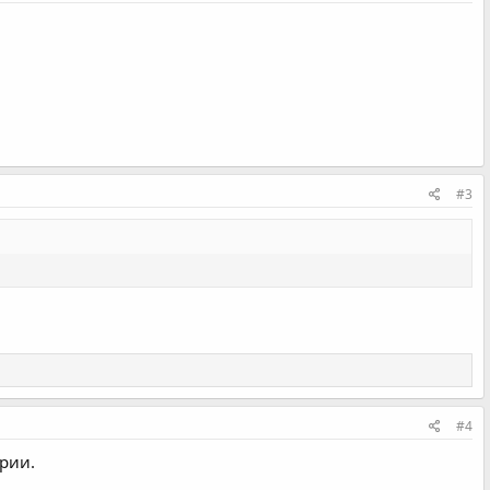
#3
#4
арии.