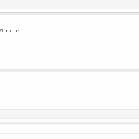
 Я в о… е