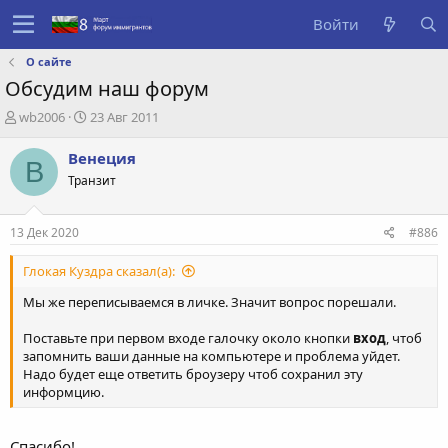
Войти
О сайте
Обсудим наш форум
А
Д
wb2006
23 Авг 2011
в
а
т
т
Венеция
В
о
а
Транзит
р
с
т
о
е
з
13 Дек 2020
#886
м
д
ы
а
Глокая Куздра сказал(а):
н
и
Мы же переписываемся в личке. Значит вопрос порешали.
я
Поставьте при первом входе галочку около кнопки
вход
, чтоб
запомнить ваши данные на компьютере и проблема уйдет.
Надо будет еще ответить броузеру чтоб сохранил эту
информцию.
Спасибо!