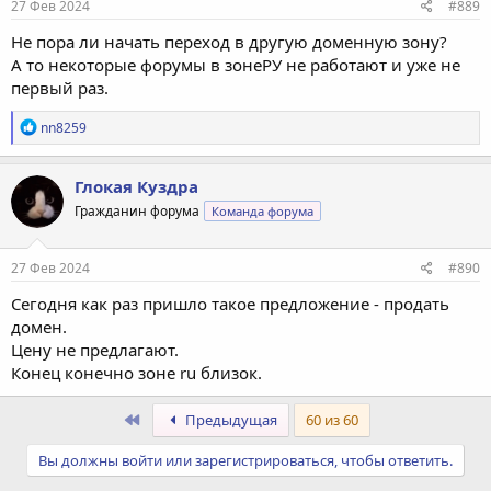
27 Фев 2024
#889
Не пора ли начать переход в другую доменную зону?
А то некоторые форумы в зонеРУ не работают и уже не
первый раз.
Р
nn8259
е
а
к
Глокая Куздра
ц
Гражданин форума
Команда форума
и
и
:
27 Фев 2024
#890
Сегодня как раз пришло такое предложение - продать
домен.
Цену не предлагают.
Конец конечно зоне ru близок.
Первый
Предыдущая
60 из 60
Вы должны войти или зарегистрироваться, чтобы ответить.