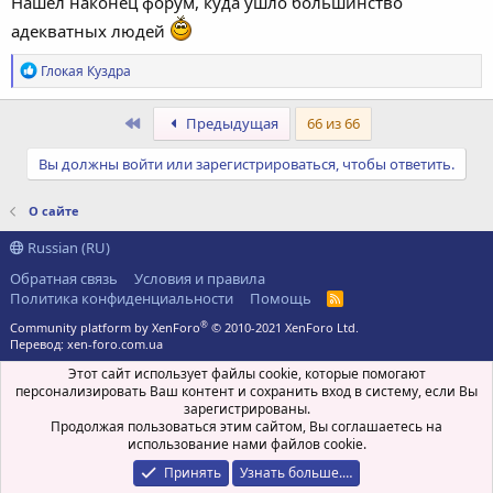
Нашел наконец форум, куда ушло большинство
адекватных людей
Р
Глокая Куздра
е
а
к
Первый
Предыдущая
66 из 66
ц
и
Вы должны войти или зарегистрироваться, чтобы ответить.
и
:
О сайте
Russian (RU)
Обратная связь
Условия и правила
Политика конфиденциальности
Помощь
R
S
®
Community platform by XenForo
© 2010-2021 XenForo Ltd.
S
Перевод:
xen-foro.com.ua
Этот сайт использует файлы cookie, которые помогают
персонализировать Ваш контент и сохранить вход в систему, если Вы
зарегистрированы.
Продолжая пользоваться этим сайтом, Вы соглашаетесь на
использование нами файлов cookie.
Принять
Узнать больше.…