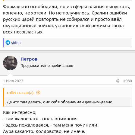
Формально освободили, но из сферы вляния выпускать,
конечно, не хотели. Но не получилось. Сралин ошибки
русских царей повторять не собирался и просто ввёл
окупационные войска, установил свой режим и гасил
всех несогласных.
Р
stifen
е
а
к
Петров
ц
Продължително пребиваващ
и
и
:
1 Июл 2023
#980
rollei сказал(а):
Да что там делать, они себя обозначили давным-давно.
Как интересно,
- там жаловался - ноль внимания
- здесь пожаловался, - там меня починили.
Аура какая-то. Колдовство, не иначе.