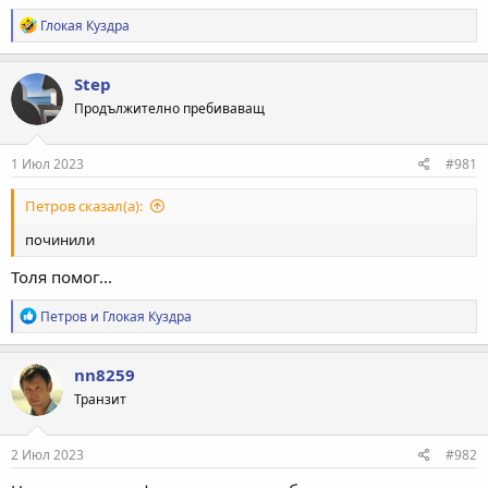
Р
Глокая Куздра
е
а
к
Step
ц
Продължително пребиваващ
и
и
:
1 Июл 2023
#981
Петров сказал(а):
починили
Толя помог...
Р
Петров
и
Глокая Куздра
е
а
к
nn8259
ц
Транзит
и
и
:
2 Июл 2023
#982