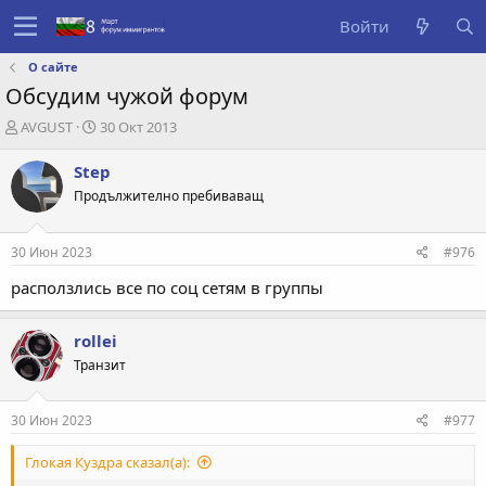
Войти
О сайте
Обсудим чужой форум
А
Д
AVGUST
30 Окт 2013
в
а
т
т
Step
о
а
Продължително пребиваващ
р
с
т
о
е
з
30 Июн 2023
#976
м
д
ы
а
расползлись все по соц сетям в группы
н
и
rollei
я
Транзит
30 Июн 2023
#977
Глокая Куздра сказал(а):