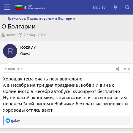
Войти
Транспорт. Отдых и туризм в Болгарии
О Болгарии
А
Д
оазис
29 Мар 2012
в
а
т
т
Roza77
R
о
а
Guest
р
с
т
о
е
з
15 Фев 2015
#16
м
д
ы
а
Хорошая тема очень познавательно
н
А в Несебре на три дня праздника Любви и вина с
и
Солнечного в Несебр автобусы курсируют бесплатно
я
Ну ни какой экономии, затягивания поясов и кризис им
непочем Знай вином кебабчики бесплатные запивают и
хороводы отпясывают
Р
galay
е
а