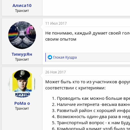
Алиса10
Транзит
11 Июл 2017
Не понимаю, каждый думает своей голо
своим опытом
ТимурЯн
Р
Глокая Куздра
Транзит
е
а
к
26 Ноя 2017
ц
и
Может быть кто то из участников фору
и
соответствии с критериями:
:
Проводить как можно больше вр
PoMa o
Наличие интернета -весьма важн
Транзит
Развитый район с хорошей инфрас
Возможность один-два раза в нед
Транспортный вопрос - к нам Буд
Комфортный климат чтоб было те