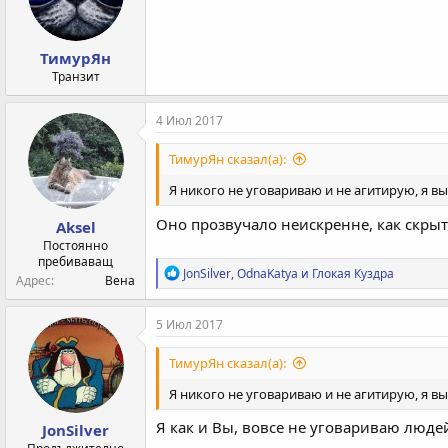
ТимурЯн
Транзит
4 Июл 2017
ТимурЯн сказал(а):
Я никого не уговариваю и не агитирую, я 
Оно прозвучало неискренне, как скрыт
Aksel
Постоянно
пребиваващ
Р
JonSilver
,
OdnaKatya
и
Глокая Куздра
Адрес
Вена
е
а
к
5 Июл 2017
ц
и
ТимурЯн сказал(а):
и
:
Я никого не уговариваю и не агитирую, я 
Я как и Вы, вовсе не уговариваю людей
JonSilver