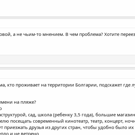
вой, а не чьим-то мнением. В чем проблема? Хотите переезж
ма, кто проживает на территории Болгарии, подскажет где 
емени на пляже?
о
труктурой, сад, школа (ребенку 3,5 года), большие магази
елю посещать современный кинотеатр, театр, концерт, ноч
ут приезжать друзья из других стран, чтобы удобно было их
пло и не ветрено