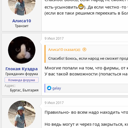
и
есть-усыновить
). Да если честно -
:
(если все таки решимся переехать в Б
Алиса10
Транзит
9 Июл 2017
Алиса10 сказал(а):
Спасибо! Боюсь, если народ не сможет про
Многие попали на том, что фирмы, от 
Глокая Куздра
У вас такой возможности (попасться на 
Гражданин форума
Команда форума
Адрес
Р
galay
Бургас, България
е
а
к
9 Июл 2017
ц
и
Правильно- во всем надо находить что
и
:
Но ведь могут и через год закрыться, 