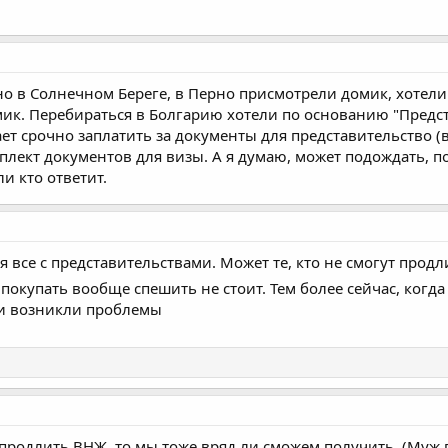
о в Солнечном Береге, в Перно присмотрели домик, хотели
мик. Перебираться в Болгарию хотели по основанию "Предст
ет срочно заплатить за документы для представительство (в
лект документов для визы. А я думаю, может подождать, пока
и кто ответит.
 все с представительствами. Может те, кто не смогут продли
покупать вообще спешить не стоит. Тем более сейчас, когда
 и возникли проблемы
 продлить ВНЖ, то мы тоже вряд ли сможем получить. (Муж п