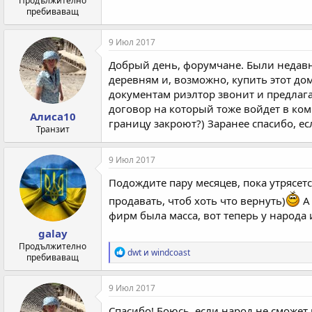
Продължително
пребиваващ
9 Июл 2017
Добрый день, форумчане. Были недавн
деревням и, возможно, купить этот до
документам риэлтор звонит и предлага
договор на который тоже войдет в комп
Алиса10
границу закроют?) Заранее спасибо, есл
Транзит
9 Июл 2017
Подождите пару месяцев, пока утрясется
продавать, чтоб хоть что вернуть)
А 
фирм была масса, вот теперь у народа
galay
Продължително
Р
dwt
и
windcoast
пребиваващ
е
а
к
9 Июл 2017
ц
и
Спасибо! Боюсь, если народ не сможет