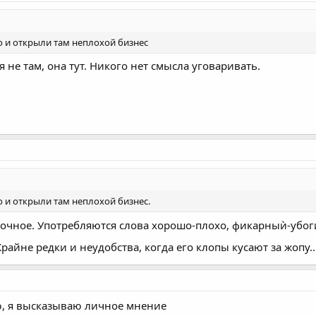
ю и открыли там неплохой бизнес
 не там, она тут. Никого нет смысла уговаривать.
 и открыли там неплохой бизнес.
ночное. Употребляются слова хорошо-плохо, фикарныѝ-убог
райне редки и неудобства, когда его клопы кусают за жопу..
ю, я высказываю личное мнение