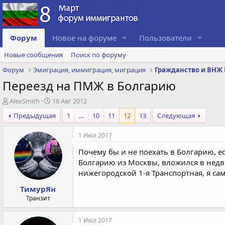
Форум
Новое на форуме
Пользователи
Новые сообщения
Поиск по форуму
Форум
Эмиграция, иммиграция, миграция
Гражданство и ВНЖ 
Переезд на ПМЖ в Болгарию
А
Д
AlexSmith
18 Авг 2012
в
а
Предыдущая
1
…
10
11
12
13
Следующая
т
т
о
а
1 Июл 2017
р
с
т
о
Почему бы и не поехать в Болгарию, е
е
з
Болгарию из Москвы, вложился в недви
м
д
нижегородской 1-я Транспортная, я са
ы
а
н
ТимурЯн
и
Транзит
я
1 Июл 2017