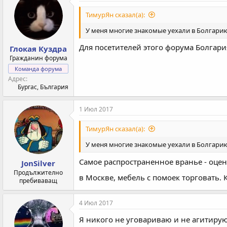
ТимурЯн сказал(а):
У меня многие знакомые уехали в Болгари
Для посетителей этого форума Болгария
Глокая Куздра
Гражданин форума
Команда форума
Адрес
Бургас, България
1 Июл 2017
ТимурЯн сказал(а):
У меня многие знакомые уехали в Болгарию
Самое распространенное вранье - оце
JonSilver
Продължително
в Москве, мебель с помоек торговать. К
пребиваващ
4 Июл 2017
Я никого не уговариваю и не агитиру