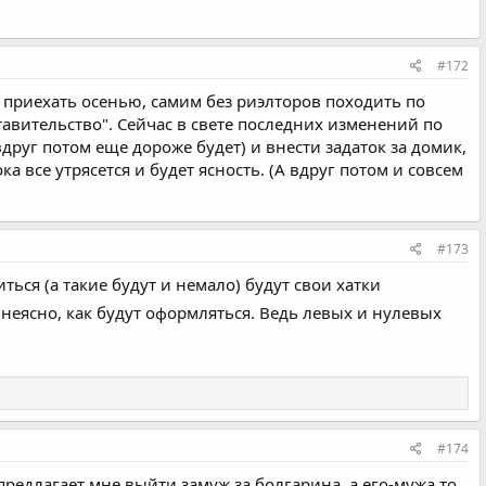
#172
 приехать осенью, самим без риэлторов походить по
авительство". Сейчас в свете последних изменений по
друг потом еще дороже будет) и внести задаток за домик,
 все утрясется и будет ясность. (А вдруг потом и совсем
#173
ться (а такие будут и немало) будут свои хатки
 неясно, как будут оформляться. Ведь левых и нулевых
#174
редлагает мне выйти замуж за болгарина, а его-мужа то