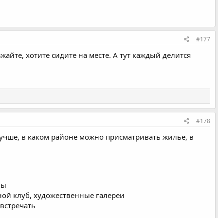
#177
айте, хотите сидите на месте. А тут каждый делится
#178
лучше, в каком районе можно присматривать жилье, в
ны
ной клуб, художественные галереи
 встречать