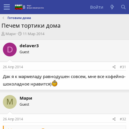
Войти
Готовим дома
Печем тортики дома
А
Д
Мари
11 Мар 2014
в
а
т
т
delaver3
D
о
а
Guest
р
с
т
о
е
з
26 Апр 2014
#31
м
д
ы
а
Дак я к мармеладу равнодушен совсем, мне все кофейно-
н
шоколадное нравится)
и
я
Мари
М
Guest
26 Апр 2014
#32