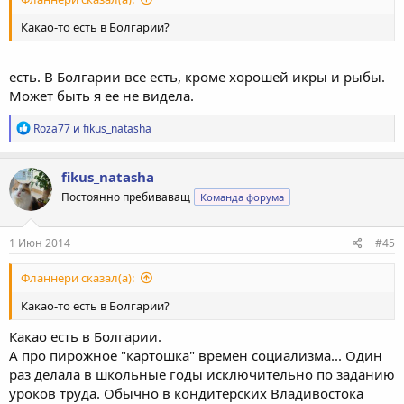
Какао-то есть в Болгарии?
есть. В Болгарии все есть, кроме хорошей икры и рыбы.
Может быть я ее не видела.
Р
Roza77
и
fikus_natasha
е
а
к
fikus_natasha
ц
Постоянно пребиваващ
Команда форума
и
и
:
1 Июн 2014
#45
Фланнери сказал(а):
Какао-то есть в Болгарии?
Какао есть в Болгарии.
А про пирожное "картошка" времен социализма... Один
раз делала в школьные годы исключительно по заданию
уроков труда. Обычно в кондитерских Владивостока