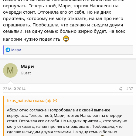
вернулась. Теперь твой, Мари, тортик Наполеон на
очереди стоит. Отгоняла его от себя. Но на днях
приятель, которому не могу отказать, начал про него
спрашивать. Пообещала, что сделаю и съедим двумя
семьями. На одну семью больно жирно будет. На всех
калории нужно поделить.
Р
Мари
е
а
к
Мари
М
ц
Guest
и
и
:
22 Май 2014
#37
fikus_natasha сказал(а):
Абсолютно согласна. Попробовала и к своей выпечке
вернулась. Теперь твой, Мари, тортик Наполеон на очереди
стоит. Отгоняла его от себя. Но на днях приятель, которому не
могу отказать, начал про него спрашивать. Пообещала, что
сделаю и съедим двумя семьями. На одну семью больно