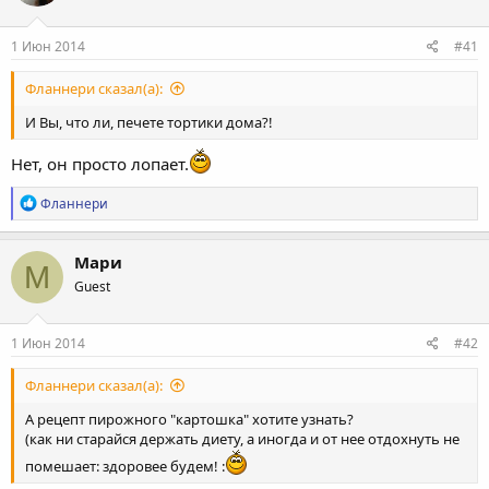
и
:
1 Июн 2014
#41
Фланнери сказал(а):
И Вы, что ли, печете тортики дома?!
Нет, он просто лопает.
Р
Фланнери
е
а
к
Мари
М
ц
Guest
и
и
:
1 Июн 2014
#42
Фланнери сказал(а):
А рецепт пирожного "картошка" хотите узнать?
(как ни старайся держать диету, а иногда и от нее отдохнуть не
помешает: здоровее будем! :