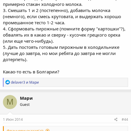
примерно стакан холодного молока.
3. Смешать 1 и 2 (постепенно), добавить молочка
(немного), если смесь крутовата, и выдержать хорошо
промешанное тесто 1-2 часа.
4. Сформовать пирожные (помните форму "картошки"?),
обвалять их в какао и сверху - кусочек грецкого ореха
(или еще чего-нибудь).
5. Дать постоять готовым пирожным в холодильнике
(лучше до завтра, но мои ребята до завтра не могли
дотерпеть).
Какао-то есть в Болгарии?
Р
delaver3
и
Мари
е
а
к
Мари
М
ц
Guest
и
и
:
1 Июн 2014
#44
Фланнери сказал(а):