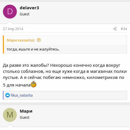
delaver3
D
Guest
27 Апр 2014
#34
Мари сказал(а):
тогда, ешьте и не жалуйтесь.
Да разве это жалобы? Нехорошо конечно когда вокруг
столько соблазнов, но еще хуже когда в магазинах полки
пустые. А я сейчас побегаю немножко, километриков по
5 для начала
Р
fikus_natasha
е
а
к
Мари
М
ц
Guest
и
и
: