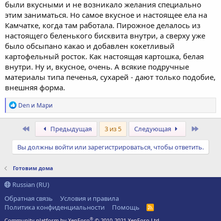
были вкусными и не возникало желания специально
этим заниматься. Но самое вкусное и настоящее ела на
Камчатке, когда там работала. Пирожное делалось из
настоящего беленького бисквита внутри, а сверху уже
было обсыпано какао и добавлен кокетливый
картофельный росток. Как настоящая картошка, белая
внутри. Ну и, вкусное, очень. А всякие подручные
материалы типа печенья, сухарей - дают только подобие,
внешняя форма.
Р
Den
и
Мари
е
а
к
Первый
После
Предыдущая
3 из 5
Следующая
ц
и
Вы должны войти или зарегистрироваться, чтобы ответить.
и
:
Готовим дома
Russian (RU)
Обратная связь
Условия и правила
Политика конфиденциальности
Помощь
R
S
®
Community platform by XenForo
© 2010-2021 XenForo Ltd.
S