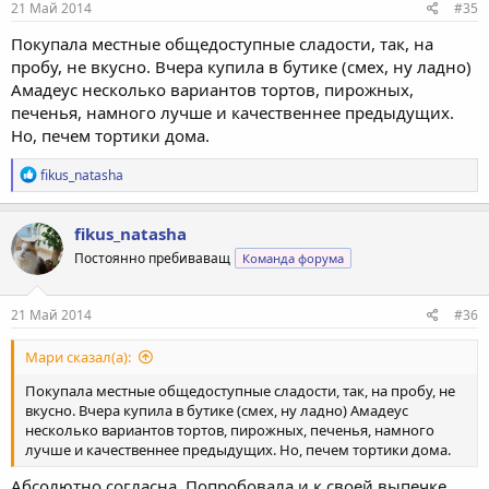
21 Май 2014
#35
Покупала местные общедоступные сладости, так, на
пробу, не вкусно. Вчера купила в бутике (смех, ну ладно)
Амадеус несколько вариантов тортов, пирожных,
печенья, намного лучше и качественнее предыдущих.
Но, печем тортики дома.
Р
fikus_natasha
е
а
к
fikus_natasha
ц
Постоянно пребиваващ
Команда форума
и
и
:
21 Май 2014
#36
Мари сказал(а):
Покупала местные общедоступные сладости, так, на пробу, не
вкусно. Вчера купила в бутике (смех, ну ладно) Амадеус
несколько вариантов тортов, пирожных, печенья, намного
лучше и качественнее предыдущих. Но, печем тортики дома.
Абсолютно согласна. Попробовала и к своей выпечке