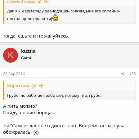
delaver3 сказал(а):
Дак я к мармеладу равнодушен совсем, мне все кофейно-
шоколадное нравится)
тогда, ешьте и не жалуйтесь.
kuzzia
K
Guest
26 Апр 2014
#33
Мари сказал(а):
Грубо, но работает, работает, потому что, грубо:
А пить можно?
Пойду, попью борща...
зы "Самое главное в диете - сон. Вовремя не заснула -
обожралась!"(с)