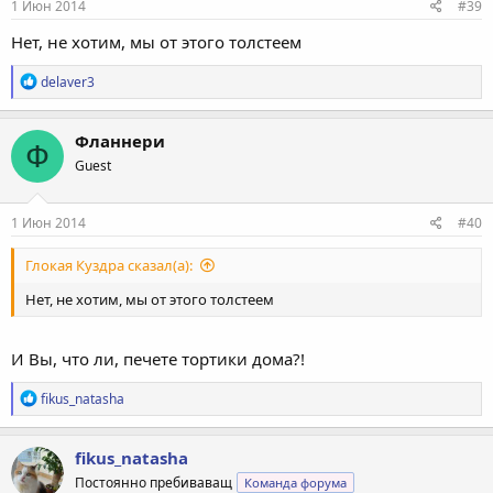
1 Июн 2014
#39
Нет, не хотим, мы от этого толстеем
Р
delaver3
е
а
к
Фланнери
Ф
ц
Guest
и
и
:
1 Июн 2014
#40
Глокая Куздра сказал(а):
Нет, не хотим, мы от этого толстеем
И Вы, что ли, печете тортики дома?!
Р
fikus_natasha
е
а
к
fikus_natasha
ц
Постоянно пребиваващ
Команда форума
и