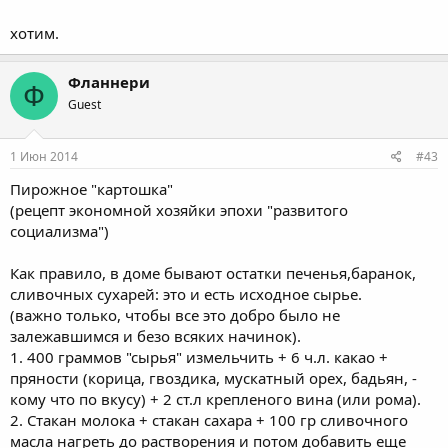
хотим.
Фланнери
Ф
Guest
1 Июн 2014
#43
Пирожное "картошка"
(рецепт экономной хозяйки эпохи "развитого
социализма")
Как правило, в доме бывают остатки печенья,баранок,
сливочных сухарей: это и есть исходное сырье.
(важно только, чтобы все это добро было не
залежавшимся и безо всяких начинок).
1. 400 граммов "сырья" измельчить + 6 ч.л. какао +
пряности (корица, гвоздика, мускатный орех, бадьян, -
кому что по вкусу) + 2 ст.л крепленого вина (или рома).
2. Стакан молока + стакан сахара + 100 гр сливочного
масла нагреть до растворения и потом добавить еще