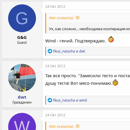
а
к
24 Окт 2012
ц
G
и
dwt сказал(а):
и
:
Ух, как сложно... необходима кооперация и
G&G
Wind - гений. Подтверждаю.
Guest
Р
fikus_natasha
и
dwt
е
а
к
24 Окт 2012
ц
и
Так все просто. "Замесили тесто и пос
и
душу теста! Вот мясо-понимаю.
:
dwt
Р
fikus_natasha
и
wind
Гражданин
е
а
к
24 Окт 2012
ц
W
и
dwt сказал(а):
и