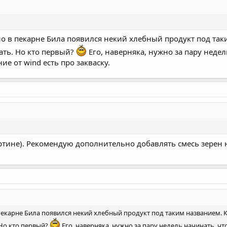
вно в пекарне Била появился некий хлебный продукт под та
ать. Но кто первый?
Его, наверняка, нужно за пару нед
е от wind есть про закваску.
ертине). Рекомендую дополнительно добавлять смесь зерен н
 пекарне Била появился некий хлебный продукт под таким названием. 
 Но кто первый?
Его, наверняка, нужно за пару недель начинать, 