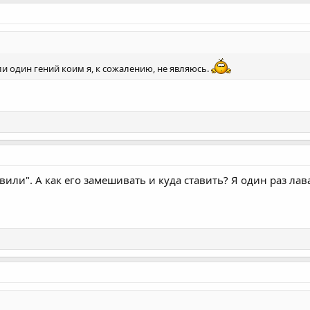
ли один гений коим я, к сожалению, не являюсь.
тавили". А как его замешивать и куда ставить? Я один раз л