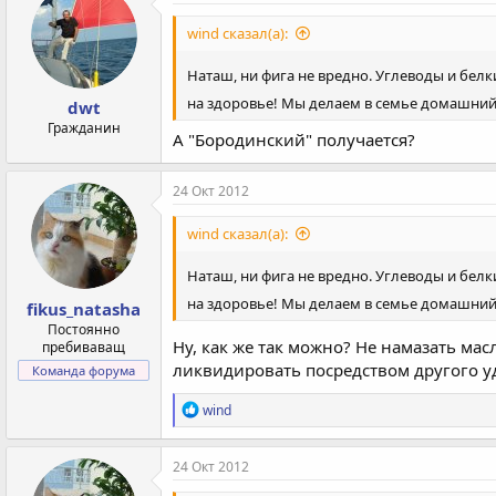
ц
и
wind сказал(а):
и
:
Наташ, ни фига не вредно. Углеводы и бел
на здоровье! Мы делаем в семье домашний 
dwt
Гражданин
А "Бородинский" получается?
24 Окт 2012
wind сказал(а):
Наташ, ни фига не вредно. Углеводы и бел
на здоровье! Мы делаем в семье домашний 
fikus_natasha
Постоянно
Ну, как же так можно? Не намазать мас
пребиваващ
ликвидировать посредством другого у
Команда форума
Р
wind
е
а
к
24 Окт 2012
ц