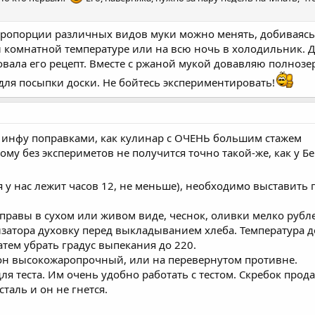
 Пропорции различных видов муки можно менять, добиваясь
и комнатной температуре или на всю ночь в холодильник. 
вала его рецепт. Вместе с ржаной мукой довавляю полнозе
я посыпки доски. Не бойтесь экспериментировать!
ю инфу поправками, как кулинар с ОЧЕНЬ большим стажем
этому без экспериметов не получится точно такой-же, как у 
 у нас лежит часов 12, не меньше), необходимо выставить 
иправы в сухом или живом виде, чеснок, оливки мелко рубле
изатора духовку перед выкладыванием хлеба. Температура 
атем убрать градус выпекания до 220.
и он высокожаропрочный, или на перевернутом противне.
ля теста. Им очень удобно работать с тестом. Скребок прод
таль и он не гнется.