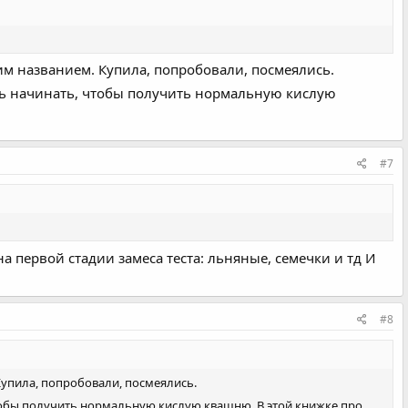
ким названием. Купила, попробовали, посмеялись.
ель начинать, чтобы получить нормальную кислую
#7
а первой стадии замеса теста: льняные, семечки и тд И
#8
Купила, попробовали, посмеялись.
чтобы получить нормальную кислую квашню. В этой книжке про