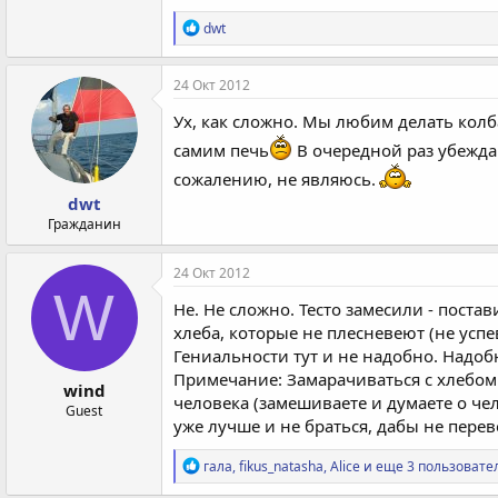
Р
dwt
е
а
к
24 Окт 2012
ц
и
Ух, как сложно. Мы любим делать колб
и
самим печь
В очередной раз убежда
:
сожалению, не являюсь.
dwt
Гражданин
24 Окт 2012
W
Не. Не сложно. Тесто замесили - поста
хлеба, которые не плесневеют (не усп
Гениальности тут и не надобно. Надоб
Примечание: Замарачиваться с хлебо
wind
человека (замешиваете и думаете о че
Guest
уже лучше и не браться, дабы не перев
Р
гала
,
fikus_natasha
,
Alice
и еще 3 пользовате
е