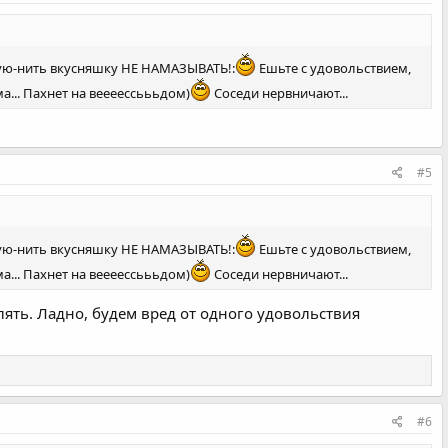
акую-нить вкусняшку НЕ НАМАЗЫВАТЬ!:
Ешьте с удовольствием,
... Пахнет на веееессьььдом)
Соседи нервничают...
#5
акую-нить вкусняшку НЕ НАМАЗЫВАТЬ!:
Ешьте с удовольствием,
... Пахнет на веееессьььдом)
Соседи нервничают...
ять. Ладно, будем вред от одного удовольствия
#6