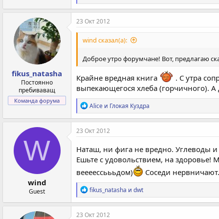
е
а
к
23 Окт 2012
ц
и
wind сказал(а):
и
:
Доброе утро форумчане! Вот, предлагаю ск
fikus_natasha
Крайне вредная книга
. С утра со
Постоянно
выпекающегося хлеба (горчичного). А д
пребиваващ
Команда форума
Р
Alice
и
Глокая Куздра
е
а
к
23 Окт 2012
ц
W
и
Наташ, ни фига не вредно. Углеводы и
и
Ешьте с удовольствием, на здоровье! 
:
веееессьььдом)
Соседи нервничают.
wind
Р
fikus_natasha
и
dwt
Guest
е
а
к
23 Окт 2012