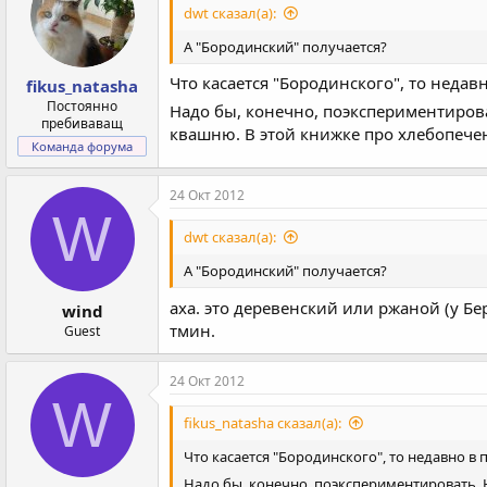
и
dwt сказал(а):
и
:
А "Бородинский" получается?
Что касается "Бородинского", то неда
fikus_natasha
Постоянно
Надо бы, конечно, поэкспериментиров
пребиваващ
квашню. В этой книжке про хлебопечени
Команда форума
24 Окт 2012
W
dwt сказал(а):
А "Бородинский" получается?
аха. это деревенский или ржаной (у Б
wind
тмин.
Guest
24 Окт 2012
W
fikus_natasha сказал(а):
Что касается "Бородинского", то недавно в
Надо бы, конечно, поэкспериментировать.