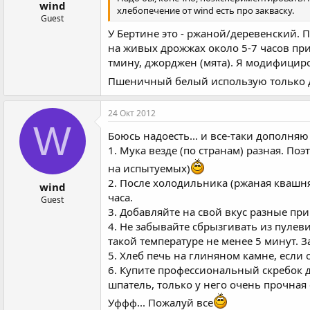
wind
хлебопечение от wind есть про закваску.
Guest
У Бертине это - ржаной/деревенский.
на живых дрожжах около 5-7 часов пр
тмину, джорджен (мята). Я модифициро
Пшеничный белый использую только дл
24 Окт 2012
W
Боюсь надоесть... и все-таки дополня
1. Мука везде (по странам) разная. По
на испытуемых)
2. После холодильника (ржаная квашня
wind
часа.
Guest
3. Добавляйте на свой вкус разные пр
4. Не забывайте сбрызгивать из пулев
такой температуре не менее 5 минут. З
5. Хлеб печь на глиняном камне, есл
6. Купите профессиональный скребок д
шпатель, только у него очень прочная с
Уффф... Пожалуй все