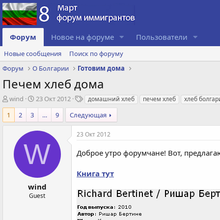
Форум
Новое на форуме
Пользователи
Новые сообщения
Поиск по форуму
Форум
О Болгарии
Готовим дома
Печем хлеб дома
А
Д
Т
wind
23 Окт 2012
домашний хлеб
печем хлеб
хлеб болгар
в
а
е
1
2
3
…
9
Следующая
т
т
г
о
а
и
р
с
23 Окт 2012
т
W
о
е
з
Доброе утро форумчане! Вот, предлага
м
д
ы
а
Книга тут
н
wind
и
я
Guest