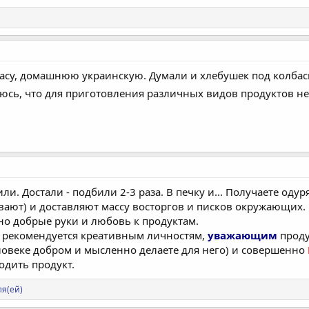
асу, домашнюю украинскую. Думали и хлебушек под колбаску 
юсь, что для приготовления различных видов продуктов не
вили. Достали - подбили 2-3 раза. В печку и... Получаете 
евают) и доставляют массу восторгов и писков окружающих. 
но добрые руки и любовь к продуктам.
м рекомендуется креативным личностям,
уважающим
проду
ловеке добром и мысленно делаете для него) и совершенно
одить продукт.
ля(ей)