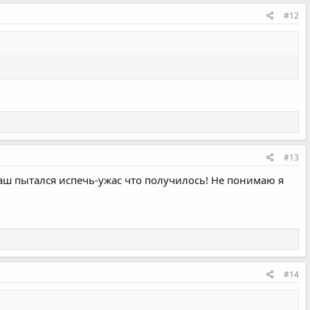
#12
#13
аваш пытался испечь-ужас что получилось! Не понимаю я
#14