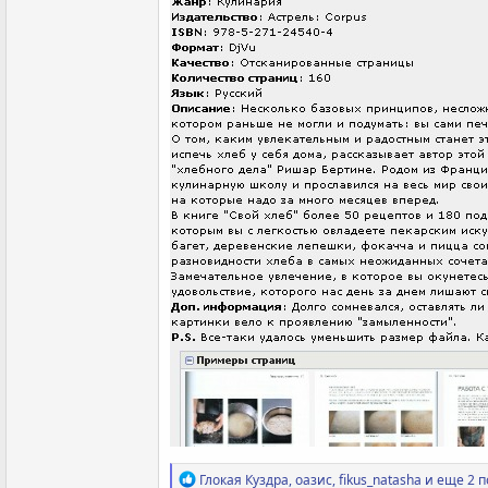
Р
Глокая Куздра
,
оазис
,
fikus_natasha
и еще 2 п