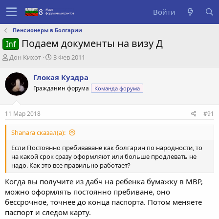
Войти
Пенсионеры в Болгарии
Подаем документы на визу Д
Inf
А
Д
Дон Кихот
3 Фев 2011
в
а
т
т
Глокая Куздра
о
а
Гражданин форума
Команда форума
р
с
т
о
е
з
11 Мар 2018
#91
м
д
ы
а
Shanara сказал(а):
н
и
Если Постоянно пребиваване как болгарин по народности, то
я
на какой срок сразу оформляют или больше продлевать не
надо. Как это все правильно работает?
Когда вы получите из дабч на ребенка бумажку в МВР,
можно оформлять постоянно пребиване, оно
бессрочное, точнее до конца паспорта. Потом меняете
паспорт и следом карту.