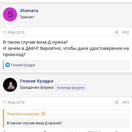
Shanara
S
Транзит
11 Мар 2018
#92
В таком случае виза Д нужна?
И зачем в ДАБЧ? Вероятно, чтобы дали удостоверение на
происход?
Р
Глокая Куздра
е
а
к
Глокая Куздра
ц
Гражданин форума
Команда форума
и
и
:
11 Мар 2018
#93
Shanara сказал(а):
В таком случае виза Д нужна?