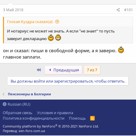
3 Май 2018
#101
Глокая Куздра сказал(а):
И нотариус не может не знать. А если "не знает" то пусть
заверит декларацию
он и сказал: пиши в свободной форме, а я заверю.
главное заплати.
Первый
Предыдущая
7 из 7
Вы должны войти или зарегистрироваться, чтобы ответить.
Пенсионеры в Болгарии
Russian (RU)
Обратная связь
Условия и правила
Политика конфиденциальности
Помощь
R
S
®
Community platform by XenForo
© 2010-2021 XenForo Ltd.
S
Перевод:
xen-foro.com.ua