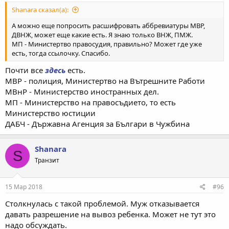
Shanara сказал(а):
А можно еще попросить расшифровать аббревиатуры МВР,
ДВНЖ, может еще какие есть. Я знаю только ВНЖ, ПМЖ.
МП - Министертво правосудия, правильно? Может где уже
есть, тогда ссылочку. Спасибо.
Почти все
здесь
есть.
МВР - полиция, Министертво на Вътрешните Работи
МВнР - Министерство иностранных дел.
МП - Министерство на правосъдието, то есть
Министерство юстиции
ДАБЧ - Държавна Агенция за Българи в Чужбина
Shanara
S
Транзит
15 Мар 2018
#96
Столкнулась с такой проблемой. Муж отказывается
давать разрешение на вывоз ребенка. Может не тут это
надо обсуждать.