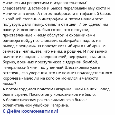
физическим репрессиям и издевательствам" -
следователи Шестаков и Быков переломали ему кости и
мочились в лицо. А потом выбросили в тифозный барак
с крайней степенью дистрофии. А потом нашли этот
полутруп, дали пайку, отмыли от вшей. И он сделал им
ракету. И всю жизнь был готов, что вертухаи,
приставленные к нему обслугой и охранниками
однажды войдут со словами: «собирайся, падло, на
выход с вещами». И повезут «из Сибири в Сибирь». И
сейчас вы напишете, что не им, а родине. И привычно
вычтете из родины следователей, вертухаев, сталина,
берию, военных преступников с ядерной бомбой,
генеральский чин, полученный Шестаковым уже в
оттепель, его уверения, что не помнит подследственного
Королева - мало ли на кого он мочился и челюсти
ломал?
А потом гордился полетом Гагарина. Знай наших! Голод
был в стране. Паспортов у колхозников не было.
А баллистическая ракета силами зека была с
ослепительной улыбкой Гагарина.
С Днём космонавтики!