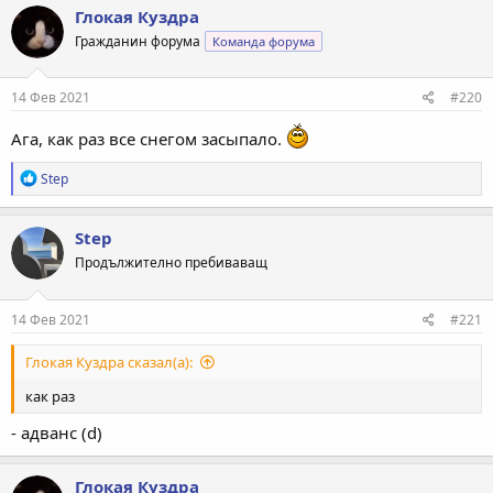
Глокая Куздра
Гражданин форума
Команда форума
14 Фев 2021
#220
Ага, как раз вcе снегом засыпало.
Р
Step
е
а
к
Step
ц
Продължително пребиваващ
и
и
:
14 Фев 2021
#221
Глокая Куздра сказал(а):
как раз
- адванс (d)
Глокая Куздра