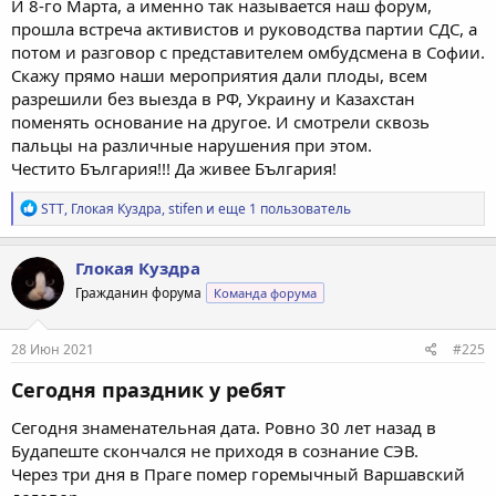
И 8-го Марта, а именно так называется наш форум,
прошла встреча активистов и руководства партии СДС, а
потом и разговор с представителем омбудсмена в Софии.
Скажу прямо наши мероприятия дали плоды, всем
разрешили без выезда в РФ, Украину и Казахстан
поменять основание на другое. И смотрели сквозь
пальцы на различные нарушения при этом.
Честито България!!! Да живее България!
Р
STT
,
Глокая Куздра
,
stifen
и еще 1 пользователь
е
а
к
Глокая Куздра
ц
Гражданин форума
Команда форума
и
и
:
28 Июн 2021
#225
Сегодня праздник у ребят
Сегодня знаменательная дата. Ровно 30 лет назад в
Будапеште скончался не приходя в сознание СЭВ.
Через три дня в Праге помер горемычный Варшавский