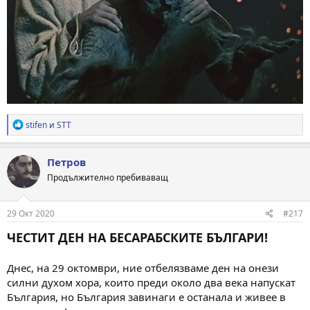
Р
stifen
и
STT
е
а
к
Петров
ц
Продължително пребиваващ
и
и
:
29 Окт 2020
#217
ЧЕСТИТ ДЕН НА БЕСАРАБСКИТЕ БЪЛГАРИ!
Днес, на 29 октомври, ние отбелязваме ден на онези
силни духом хора, които преди около два века напускат
България, но България завинаги е останала и живее в