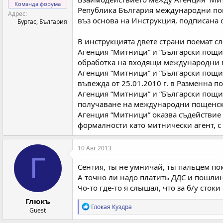
Команда форума
Република България международни пощ
Адрес
въз основа на Инструкция, подписана 
Бургас, България
В инструкцията двете страни поемат с
Агенция “Митници” и “Български пощи”
обработка на входящи международни п
Агенция “Митници” и ”Български пощи”
въвежда от 25.01.2010 г. в Разменна 
Агенция “Митници” и “Български пощи
получаване на международни пощенски
Агенция “Митници” оказва съдействие
формалности като митнически агент, с
10 Авг 2013
Г
Сентия, ты не умничай, ты пальцем п
А точно ли надо платить ДДС и пошлин
Чо-то где-то я слышал, что за б/у сто
Глюкъ
Р
Глокая Куздра
Guest
е
а