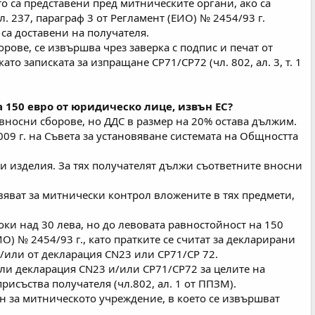
йто са представени пред митническите органи, ако са
 237, параграф 3 от Регламент (ЕИО) № 2454/93 г.
 са доставени на получателя.
ове, се извършва чрез заверка с подпис и печат от
о записката за изпращане СР71/СР72 (чл. 802, ал. 3, т. 1
а 150 евро от юридическо лице, извън ЕС?
 вносни сборове, но ДДС в размер на 20% остава дължим.
09 г. на Съвета за установяване системата на Общността
 изделия. За тях получателят дължи съответните вносни
яват за митнически контрол вложените в тях предмети,
ки над 30 лева, но до левовата равностойност на 150
ИО) № 2454/93 г., като пратките се считат за декларирани
и/или от декларация СN23 или СР71/СР 72.
 или декларация СN23 и/или СР71/СР72 за целите на
рисъства получателя (чл.802, ал. 1 от ППЗМ).
ин за митническото учреждение, в което се извършват