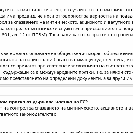
слугите на митнически агент, в случаите когато митническо
 да има предвид, че носи отговорност за верността на пода
л за спазването на митническото, акцизното и валутното з
шва контрол от митнически служител в присъствието на пощ
801, ал. 12 от ППЗМ). Това важи както за пратки от страни 
ъв връзка с опазване на обществения морал, обществения 
защитата на национални богатства, имащи художествена, ис
ност се прилагат при спазване изискванията на съответното
, съдържащи се в международните пратки. Т.е. за някои с
имо представянето на определени документи, а за други има
вам пратка от държава-членка на ЕС?
 на контрол за спазването на митническото, акцизното и ва
ветното законодателство.
ници” и ”Български пощи” ЕАД за облекчаване на процедур