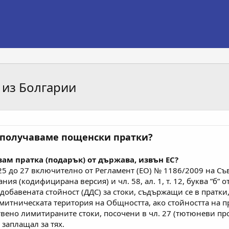
 из Болгарии
о получаваме пощенски пратки?
вам пратка (подарък) от държава, извън ЕС?
5 до 27 включително от Регламент (ЕО) № 1186/2009 на Съве
 (кодифицирана версия) и чл. 58, ал. 1, т. 12, буква ”б” о
обавената стойност (ДДС) за стоки, съдържащи се в пратки,
митническата територия на Общността, ако стойността на пр
твено лимитираните стоки, посочени в чл. 27 (тютюневи п
 заплащал за тях.