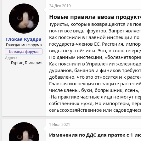
к
24 Дек 2019
ц
и
Новые правила ввоза продукто
и
Туристы, которые возвращаются из поез
:
почти все виды фруктов. Запрет являе
Как пояснили в Главной инспекции по
Глокая Куздра
государств-членов ЕС. Растения, импо
Гражданин форума
виды не устойчивы. Это, в свою очере
Команда форума
По данным инспекции, «болезнетворны
Адрес
Бургас, България
Как пояснили в Управлении железнодор
дурианов, бананов и фиников требую
добавлено, что это относится и к рас
Главная инспекция по защите растений
числе клены, буки, боярышник, ясень, 
-На практике частные лица не могут п
собственных нужд. Но импортеры, пере
сельскохозяйственное или садоводчес
1 Июл 2021
Изменения по ДДС для праток с 1 ию