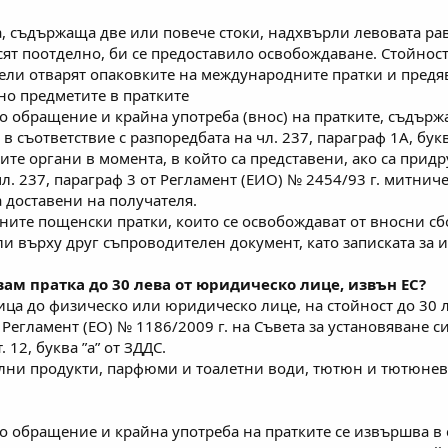
ка, съдържаща две или повече стоки, надхвърли левовата ра
насят поотделно, би се предоставило освобождаване. Стойност
ли отварят опаковките на международните пратки и предяв
но предметите в пратките
 обращение и крайна употреба (внос) на пратките, съдържа
 съответствие с разпоредбата на чл. 237, параграф 1А, буква
ите органи в момента, в който са представени, ако са прид
л. 237, параграф 3 от Регламент (ЕИО) № 2454/93 г. митниче
а доставени на получателя.
те пощенски пратки, които се освобождават от вносни сбор
 върху друг съпроводителен документ, като записката за изп
вам пратка до 30 лева от юридическо лице, извън ЕС?
ица до физическо или юридическо лице, на стойност до 30 л
т Регламент (ЕО) № 1186/2009 г. на Съвета за установяване
. 12, буква ”а” от ЗДДС.
лни продукти, парфюми и тоалетни води, тютюн и тютюневи
 обращение и крайна употреба на пратките се извършва в съ