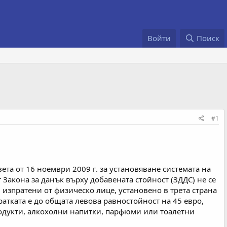
Войти
Поиск
#1
та от 16 ноември 2009 г. за установяване системата на
т Закона за данък върху добавената стойност (ЗДДС) не се
 изпратени от физическо лице, установено в трета страна
атката е до общата левова равностойност на 45 евро,
родукти, алкохолни напитки, парфюми или тоалетни