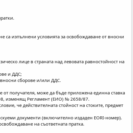
ратки.
 не са изпълнени условията за освобождаване от вносни
изическо лице в страната над левовата равностойност на
ове и ДДС;
 вносни сборове и/или ДДС.
е от получателя, може да бъде приложена единна ставка
008, изменящ Регламент (ЕИО) № 2658/87.
словие, че действителната стойност на стоките, предмет
искуеми документи (включително издаден EORI-номер).
освобождаване на съответната пратка.