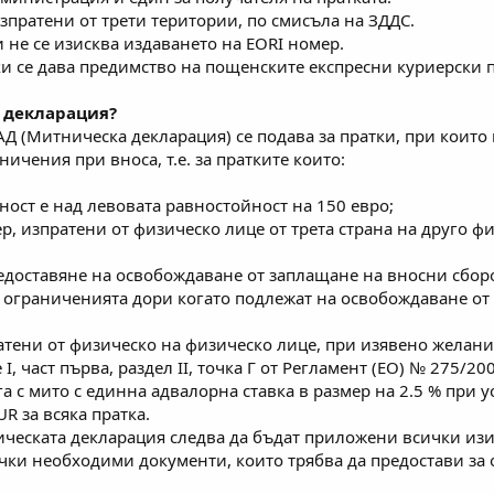
изпратени от трети територии, по смисъла на ЗДДС.
 не се изисква издаването на EORI номер.
и се дава предимство на пощенските експресни куриерски п
 декларация?
Д (Митническа декларация) се подава за пратки, при които
ичения при вноса, т.е. за пратките които:
йност e над левовата равностойност на 150 евро;
ер, изпратени от физическо лице от трета страна на друго ф
предоставяне на освобождаване от заплащане на вносни сбор
ни ограниченията дори когато подлежат на освобождаване от
ратени от физическо на физическо лице, при изявено желани
, част първа, раздел ІІ, точка Г от Регламент (ЕО) № 275/2
га с мито с единна адвалорна ставка в размер на 2.5 % при у
R за всяка пратка.
ическата декларация следва да бъдат приложени всички из
чки необходими документи, които трябва да предостави за 