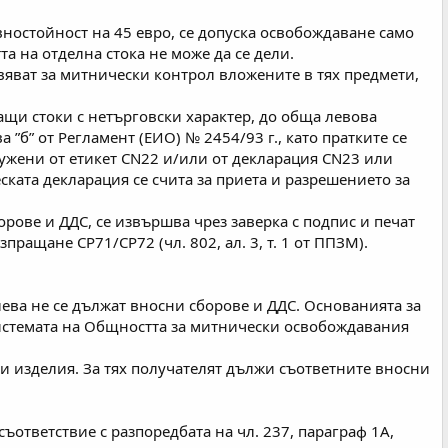
вностойност на 45 евро, се допуска освобождаване само
та на отделна стока не може да се дели.
яват за митнически контрол вложените в тях предмети,
щи стоки с нетърговски характер, до обща левова
 ”б” от Регламент (ЕИО) № 2454/93 г., като пратките се
ружени от етикет СN22 и/или от декларация СN23 или
ската декларация се счита за приета и разрешението за
ове и ДДС, се извършва чрез заверка с подпис и печат
ращане СР71/СР72 (чл. 802, ал. 3, т. 1 от ППЗМ).
ева не се дължат вносни сборове и ДДС. Основанията за
 системата на Общността за митнически освобождавания
 изделия. За тях получателят дължи съответните вносни
ответствие с разпоредбата на чл. 237, параграф 1А,