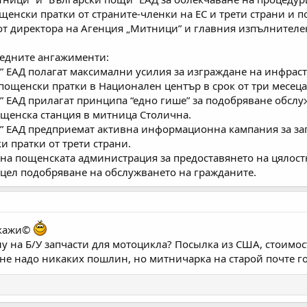
енски пратки от страните-членки на ЕС и трети страни и 
от директора на Агенция „Митници” и главния изпълнителе
ледните ангажименти:
 ЕАД полагат максимални усилия за изграждане на инфраст
ощенски пратки в Национален център в срок от три месеца
 ЕАД прилагат принципа “едно гише” за подобряване обслуж
пощенска станция в митница Столична.
” ЕАД предприемат активна информационна кампания за запо
 пратки от трети страни.
 на пощенската администрация за предоставянето на цялос
 цел подобряване на обслужването на гражданите.
окажи©
у на Б/У запчасти для мотоцикла? Посылка из США, стоимос
ки не надо никаких пошлин, но митничарка на старой почте го