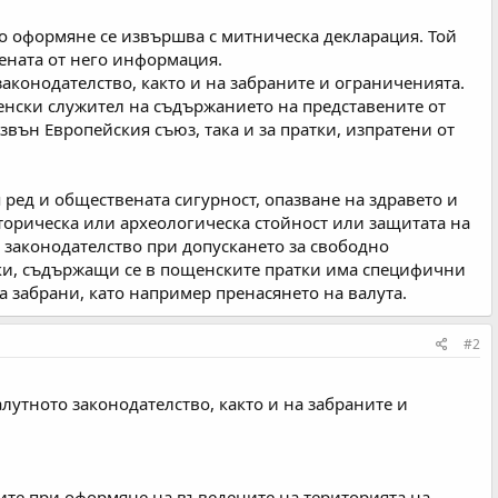
то оформяне се извършва с митническа декларация. Той
дената от него информация.
аконодателство, както и на забраните и ограниченията.
енски служител на съдържанието на представените от
извън Европейския съюз, така и за пратки, изпратени от
ред и обществената сигурност, опазване на здравето и
торическа или археологическа стойност или защитата на
 законодателство при допускането за свободно
токи, съдържащи се в пощенските пратки има специфични
 забрани, като например пренасянето на валута.
#2
лутното законодателство, както и на забраните и
ите при оформяне на въведените на територията на