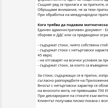
Същият ред се прилага и за пратките, 
Обръщаме внимание, че за тези пратки
При обработка на международни пратк
Кога трябва да подавам митническа
Единен административен документ - ЕА
сборове и ДДС или са предвидени огран
- съдържат стоки, чиято собствена сто
- съдържат стоки с нетърговски характ
45 евро;
- не отговарят на всички условия за 
- съдържат стоки, за които са въведе
За стоки, съдържащи се в пратки, изп
съгласно разпоредбите на Приложение І
Вносът с нетърговски характер се обла
на вносното мита, не превишава 700 EU
При деклариране на стоките към митн
Клиентът получава писмо-покана с вси