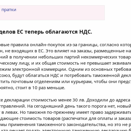
 пратки
делов ЕС теперь облагаются НДС.
овые правила онлайн-покупок из-за границы, согласно кот
ран, не входящих в ЕС. Это влияет на заказы, размещенные
ений в получении небольших партий некоммерческих товаро
ескому лицу, и их общая стоимость не превышает эквивале
й режим электронной коммерции. Одним из основных требован
союз, будут облагаться НДС и потребовать таможенной декл
тить почтовым отделениям или курьерам, чтобы они предст
роятно, стоит в 10 раз меньше.
 все декларации стоимостью менее 30 лв. Доходили до адре
правлений. На сегодняшний день такого порога нет, новый
нт в левах. Но таможня по-прежнему имеет право задержив
ающие стоимость товаров (распечатки для оплаты и заказа
мы применения таможенного законодательства, но это не 
, кто решает подать электронную таможенную декларацию б