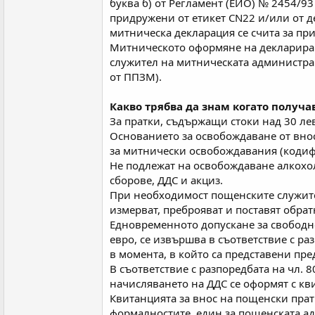
буква б) от Регламент (ЕИО) № 2454/93 
придружени от етикет СN22 и/или от де
митническа декларация се счита за при
Митническото оформяне на декларирани
служител на митническата администраци
от ППЗМ).
Какво трябва да знам когато получа
За пратки, съдържащи стоки над 30 лев
Основанието за освобождаване от вносн
за митнически освобождавания (коди
Не подлежат на освобождаване алкохо
сборове, ДДС и акциз.
При необходимост пощенските служите
измерват, преброяват и поставят обрат
Едновременното допускане за свободно
евро, се извършва в съответствие с раз
в момента, в който са представени пр
В съответствие с разпоредбата на чл. 
начисляването на ДДС се оформят с кви
Квитанцията за внос на пощенски прат
формалностите, един за пощенската ад