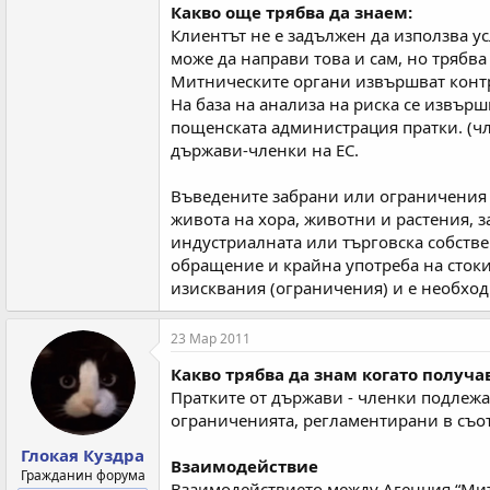
Какво още трябва да знаем:
Клиентът не е задължен да използва у
може да направи това и сам, но трябва
Митническите органи извършват контро
На база на анализа на риска се извър
пощенската администрация пратки. (чл.
държави-членки на ЕС.
Въведените забрани или ограничения в
живота на хора, животни и растения, 
индустриалната или търговска собстве
обращение и крайна употреба на стоки
изисквания (ограничения) и е необход
23 Мар 2011
Какво трябва да знам когато получа
Пратките от държави - членки подлежат
ограниченията, регламентирани в съот
Глокая Куздра
Взаимодействие
Гражданин форума
Взаимодействието между Агенция “Мит