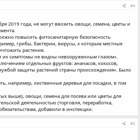
#4
ря 2019 года, не могут ввозить овощи, семена, цветы и
амента.
 должно повысить фитосанитарную безопасность
пример, грибы, бактерии, вирусы, к которым местные
ичтожить растения.
ли их симптомы не видны невооруженным глазом».
ключением отдельных фруктов: ананасов, кокосов,
лужбой защиты растений страны происхождения». Было
ть, например, лиственные деревья для посадки, в том
тых выше), овощи, семена для посева или цветы для
ельской деятельностью (торговля, переработка,
обязательствам, добавили в инспекции.
#5