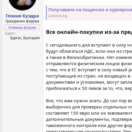
Получаване на пощенски и куриерски
Глокая Куздра
customs.bg
Гражданин форума
Команда форума
Все онлайн-покупки из-за пре
Адрес
Бургас, България
С сегодняшнего дня вступают в силу н
будут облагаться НДС, если они из ст
а также в Великобритании. Нет измен
отправляются физическим лицом физич
с тем, что в ЕС вступает в силу новы
поступающие из стран, не входящих в 
документами и условиями, могут запла
приближаться к 50 левов за то, что, ве
Все, что вам нужно знать: До сих пор
выборочно для проверки отдельных от
составляет 150 евро или их эквивале
дополнительные документы, подтвержд
таможенного контроля или другие фор
представляющее грузополучателя. Тем