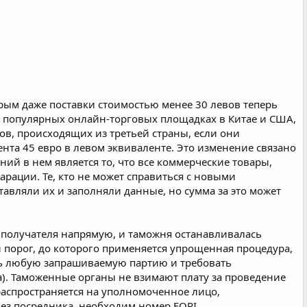
орым даже поставки стоимостью менее 30 левов теперь
 на популярных онлайн-торговых площадках в Китае и США,
в, происходящих из третьей страны, если они
нта 45 евро в левом эквиваленте. Это изменение связано
ий в нем является то, что все коммерческие товары,
арации. Те, кто не может справиться с новыми
авляли их и заполняли данные, но сумма за это может
са получателя напрямую, и таможня останавливалась
 порог, до которого применяется упрощенная процедура,
ать любую запрашиваемую партию и требовать
). Таможенные органы не взимают плату за проведение
распространяется на уполномоченное лицо,
ез посредника, необходим номер EORI,