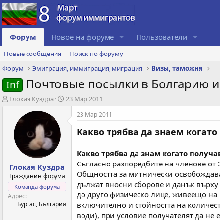
Форум
Новое на форуме
Пользователи
Новые сообщения
Поиск по форуму
Форум
Эмиграция, иммиграция, миграция
Визы, таможня
Почтовые посылки в Болгарию и
Inf
А
Д
Глокая Куздра
23 Мар 2011
в
а
23 Мар 2011
т
т
о
а
Какво трябва да знаем когат
р
с
т
о
е
з
Какво трябва да знам когато получа
м
д
Съгласно разпорeдбите на членове от 2
Глокая Куздра
ы
а
Общността за митнически освобождавания
Гражданин форума
н
дължат вносни сборове и данък върху д
и
Команда форума
до друго физическо лице, живеещо на 
я
Адрес
Бургас, България
включително и стойността на количес
води), при условие получателят да не е