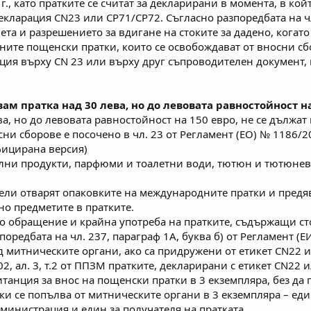
г., като пратките се считат за декларирани в момента, в ко
кларация СN23 или СР71/СР72. Съгласно разпоредбата на чл.
ета и разрешението за вдигане на стоките за дадено, когато
те пощенски пратки, които се освобождават от вносни сбор
я върху CN 23 или върху друг съпроводителен документ, кат
вам пратка над 30 лева, но до левовата равностойност н
а, но до левовата равностойност на 150 евро, не се дължат
и сборове е посочено в чл. 23 от Регламент (ЕО) № 1186/20
фицирана версия)
лни продукти, парфюми и тоалетни води, тютюн и тютюневи
ли отварят опаковките на международните пратки и предяв
но предметите в пратките.
 обращение и крайна употреба на пратките, съдържащи сто
поредбата на чл. 237, параграф 1А, буква б) от Регламент (Е
ед митническите органи, ако са придружени от етикет СN22 
802, ал. 3, т.2 от ППЗМ пратките, декларирани с етикет CN22
танция за внос на пощенски пратки в 3 екземпляра, без да п
ки се попълва от митническите органи в 3 екземпляра – ед
министрация и един за получателя на пратката.