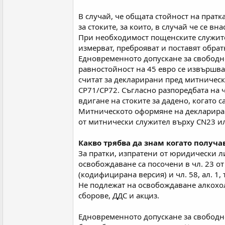
В случай, че общата стойност на прат
за стоките, за които, в случай че се в
При необходимост пощенските служите
измерват, преброяват и поставят обрат
Едновременното допускане за свободно
равностойност на 45 евро се извършва в
считат за декларирани пред митническ
СР71/СР72. Съгласно разпоредбата на ч
вдигане на стоките за дадено, когато с
Митническото оформяне на декларирани
от митнически служител върху CN23 или
Какво трябва да знам когато получа
За пратки, изпратени от юридически л
освобождаване са посочени в чл. 23 о
(кодифицирана версия) и чл. 58, ал. 1, т
Не подлежат на освобождаване алкохо
сборове, ДДС и акциз.
Едновременното допускане за свободно