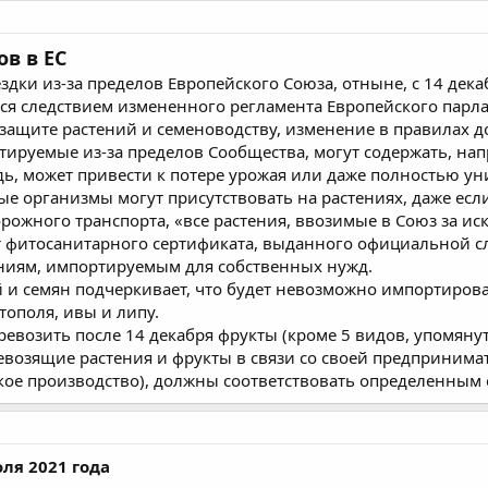
в в ЕС
дки из-за пределов Европейского Союза, отныне, с 14 декаб
тся следствием измененного регламента Европейского парл
 защите растений и семеноводству, изменение в правилах
ртируемые из-за пределов Сообщества, могут содержать, на
дь, может привести к потере урожая или даже полностью ун
е организмы могут присутствовать на растениях, даже ес
ожного транспорта, «все растения, ввозимые в Союз за ис
т фитосанитарного сертификата, выданного официальной с
тениям, импортируемым для собственных нужд.
 и семян подчеркивает, что будет невозможно импортирова
тополя, ивы и липу.
еревозить после 14 декабря фрукты (кроме 5 видов, упомяну
возящие растения и фрукты в связи со своей предпринимат
кое производство), должны соответствовать определенным 
ля 2021 года