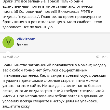
Враки это все западные, враки! Только один
единственныѝ помет в мире самыѝ экологически
чистыѝ!! Соловьиныѝ помет!!! Включаешь РФТВ и
сидишь "вкушаешь". Главное, во время процедуры не
брать ничего в рот отвлекающего. Мосх слабеет - тело
здоровеет. Все по Фен-Шую....
vikkizoom
V
Транзит
14 Май 2021
#73
Большинство загрязнений появляются в момент, когда у
вас с собой точно нет бутылки с эффективным
пятновыводителем. Как отстирать соевый соус с одежды
и удалить даже самые сложные старые пятна можно
узнать на этом сайте. Не всегда вывести пятно бывает
легко, многие виды загрязнений требуют специальной
чистки. При использовании отбеливателя в домашних
условиях всегда следуйте инструкциям на упаковке,
защитите кожу.