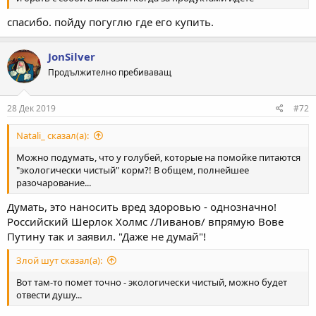
спасибо. пойду погуглю где его купить.
JonSilver
Продължително пребиваващ
28 Дек 2019
#72
Natali_ сказал(а):
Можно подумать, что у голубей, которые на помойке питаются
"экологически чистый" корм?! В общем, полнейшее
разочарование...
Думать, это наносить вред здоровью - однозначно!
Российский Шерлок Холмс /Ливанов/ впрямую Вове
Путину так и заявил. "Даже не думай"!
Злой шут сказал(а):
Вот там-то помет точно - экологически чистый, можно будет
отвести душу...