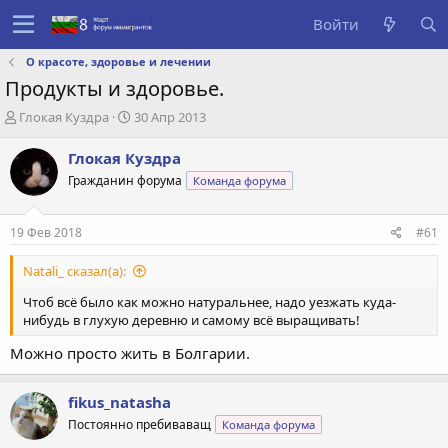
Войти
О красоте, здоровье и лечении
Продукты и здоровье.
А
Д
Глокая Куздра
30 Апр 2013
в
а
т
т
Глокая Куздра
о
а
Гражданин форума
Команда форума
р
с
т
о
е
з
19 Фев 2018
#61
м
д
ы
а
Natali_ сказал(а):
н
и
Чтоб всё было как можно натуральнее, надо уезжать куда-
я
нибудь в глухую деревню и самому всё выращивать!
Можно просто жить в Болгарии.
fikus_natasha
Постоянно пребиваващ
Команда форума