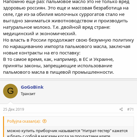
Напомню еще раз: пальмовое масло это не только вред
здоровью россиян. Это еще и массовая безработица на
селе, где из-за обилия молочных суррогатов стало не
выгодно заниматься животноводством и производить
натуральное молоко. Т.е. двойной вред стране:
медицинский и экономический.
Но власть в России продолжает свою безумную политику
по наращиванию импорта пальмового масла, заключая
новые контракты на его поставку:
В то самое время, как, например, в ЕС и Украине,
приняты законы, запрещающие использование
пальмового масла в пищевой промышленности.
GoGoBink
G
Транзит
25 Дек 2019
#71
Pollyjna сказал(а):
можно купить приборчик называется "Нитрат-тестер" кажется
и брать с собой в магазин когда за продуктами идете