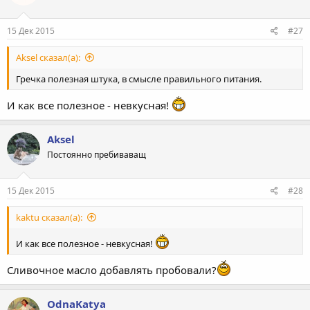
и
:
15 Дек 2015
#27
Aksel сказал(а):
Гречка полезная штука, в смысле правильного питания.
И как все полезное - невкусная!
Aksel
Постоянно пребиваващ
15 Дек 2015
#28
kaktu сказал(а):
И как все полезное - невкусная!
Сливочное масло добавлять пробовали?
OdnaKatya