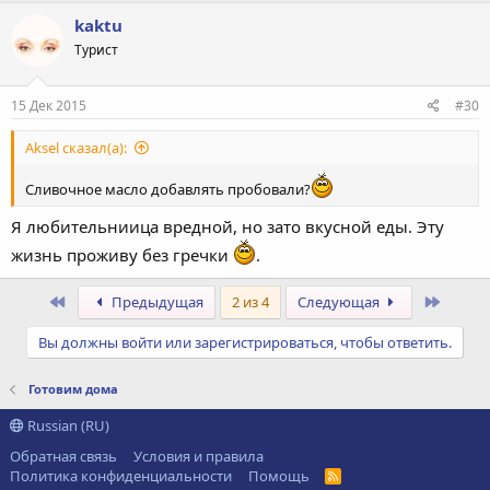
к
kaktu
ц
Турист
и
и
:
15 Дек 2015
#30
Aksel сказал(а):
Сливочное масло добавлять пробовали?
Я любительниица вредной, но зато вкусной еды. Эту
жизнь проживу без гречки
.
Первый
После
Предыдущая
2 из 4
Следующая
Вы должны войти или зарегистрироваться, чтобы ответить.
Готовим дома
Russian (RU)
Обратная связь
Условия и правила
Политика конфиденциальности
Помощь
R