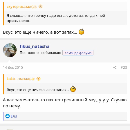
скутер сказал(а):
Я слышал, что гречку надо есть, с детства, тогда к ней
привыкаешь.
Вкус, это еще ничего, а вот запах...
fikus_natasha
Постоянно пребиваващ
Команда форума
14 Дек 2015
#23
kaktu сказал(а):
Вкус, это еще ничего, а вот запах...
А как замечательно пахнет гречишный мед, у-у-у. Скучаю
по нему.
Р
Ели
е
а
к