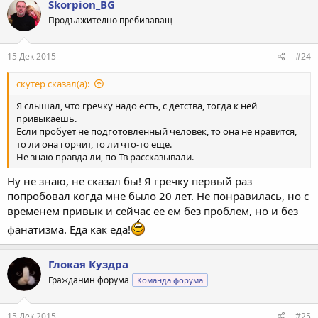
Skorpion_BG
ц
Продължително пребиваващ
и
и
:
15 Дек 2015
#24
скутер сказал(а):
Я слышал, что гречку надо есть, с детства, тогда к ней
привыкаешь.
Если пробует не подготовленный человек, то она не нравится,
то ли она горчит, то ли что-то еще.
Не знаю правда ли, по Тв рассказывали.
Ну не знаю, не сказал бы! Я гречку первый раз
попробовал когда мне было 20 лет. Не понравилась, но с
временем привык и сейчас ее ем без проблем, но и без
фанатизма. Еда как еда!
Глокая Куздра
Гражданин форума
Команда форума
15 Дек 2015
#25