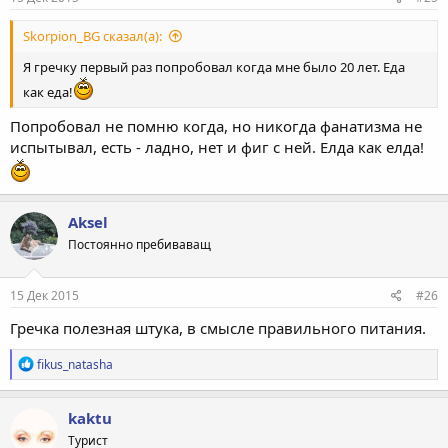
Skorpion_BG сказал(а):
Я гречку первый раз попробовал когда мне было 20 лет. Еда
как еда!
Попробовал не помню когда, но никогда фанатизма не
испытывал, есть - ладно, нет и фиг с ней. Елда как елда!
Aksel
Постоянно пребиваващ
15 Дек 2015
#26
Гречка полезная штука, в смысле правильного питания.
Р
fikus_natasha
е
а
к
kaktu
ц
Турист
и