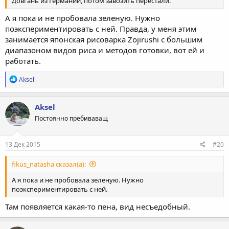
Довгань из Германии, потом завозить перестали.
А я пока и не пробовала зеленую. Нужно
поэкспериментировать с ней. Правда, у меня этим
занимается японская рисоварка Zojirushi с большим
диапазоном видов риса и методов готовки, вот ей и
работать.
Р
Aksel
е
а
к
Aksel
ц
Постоянно пребиваващ
и
и
:
13 Дек 2015
#20
fikus_natasha сказал(а):
А я пока и не пробовала зеленую. Нужно
поэкспериментировать с ней.
Там появляется какая-то пена, вид несъедобный.