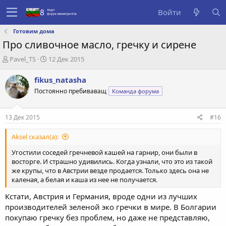
Войти
Готовим дома
Про сливочное масло, гречку и сирене
А
Д
Pavel_TS
12 Дек 2015
в
а
т
т
fikus_natasha
о
а
Постоянно пребиваващ
Команда форума
р
с
т
о
е
з
13 Дек 2015
#16
м
д
ы
а
Aksel сказал(а):
н
и
Угостили соседей гречневой кашей на гарнир, они были в
я
восторге. И страшно удивились. Когда узнали, что это из такой
же крупы, что в Австрии везде продается. Только здесь она не
каленая, а белая и каша из нее не получается.
Кстати, Австрия и Германия, вроде одни из лучших
производителей зеленой эко гречки в мире. В Болгарии
покупаю гречку без проблем, но даже не представляю,