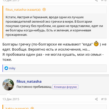
13 Дек 2015
#18
fikus_natasha сказал(а):
Кстати, Австрия и Германия, вроде одни из лучших
производителей зеленой эко гречки в мире. В Болгарии
покупаю гречку без проблем, но даже не представляю, едят ли
ее болгары когда-нибудь. Есть и зеленая, и коричневая
прожаренная.
Болгары гречку (по-болгарски ее называют "елда"
) не
едят. Вообще. Вероятно есть и исключения, но...
Я пробовала один раз - не могла кушать, мои из семьи -
тоже.
Р
miky
е
а
к
fikus_natasha
ц
Постоянно пребиваващ
Команда форума
и
и
:
13 Дек 2015
#19
kaktu сказал(а):