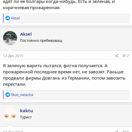
едят ли ее болгары когда-нибудь. Есть и зеленая, и
коричневая прожаренная.
Р
Aksel
е
а
к
Aksel
ц
Постоянно пребиваващ
и
и
:
13 Дек 2015
#17
Я зеленую варить пытался, фигня получается. А
прожаренной последнее время нет, не завозят. Раньше
продвали фирмы Довгань из Германии, потом завозить
перестали.
Р
fikus_natasha
е
а
к
kaktu
ц
Турист
и
и
: