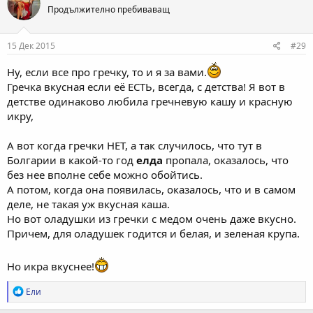
Продължително пребиваващ
15 Дек 2015
#29
Ну, если все про гречку, то и я за вами.
Гречка вкусная если её ЕСТЬ, всегда, с детства! Я вот в
детстве одинаково любила гречневую кашу и красную
икру,
А вот когда гречки НЕТ, а так случилось, что тут в
Болгарии в какой-то год
елда
пропала, оказалось, что
без нее вполне себе можно обойтись.
А потом, когда она появилась, оказалось, что и в самом
деле, не такая уж вкусная каша.
Но вот оладушки из гречки с медом очень даже вкусно.
Причем, для оладушек годится и белая, и зеленая крупа.
Но икра вкуснее!
Р
Ели
е
а