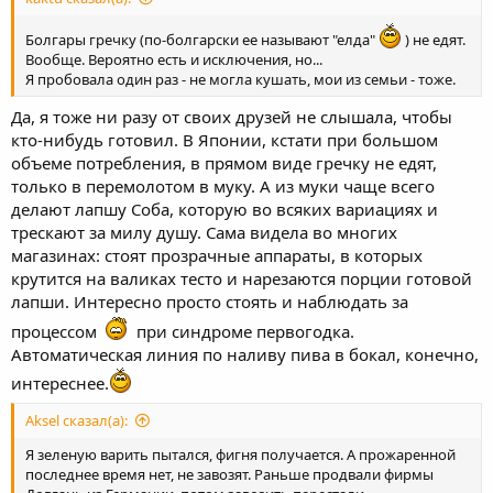
Болгары гречку (по-болгарски ее называют "елда"
) не едят.
Вообще. Вероятно есть и исключения, но...
Я пробовала один раз - не могла кушать, мои из семьи - тоже.
Да, я тоже ни разу от своих друзей не слышала, чтобы
кто-нибудь готовил. В Японии, кстати при большом
объеме потребления, в прямом виде гречку не едят,
только в перемолотом в муку. А из муки чаще всего
делают лапшу Соба, которую во всяких вариациях и
трескают за милу душу. Сама видела во многих
магазинах: стоят прозрачные аппараты, в которых
крутится на валиках тесто и нарезаются порции готовой
лапши. Интересно просто стоять и наблюдать за
процессом
при синдроме первогодка.
Автоматическая линия по наливу пива в бокал, конечно,
интереснее.
Aksel сказал(а):
Я зеленую варить пытался, фигня получается. А прожаренной
последнее время нет, не завозят. Раньше продвали фирмы