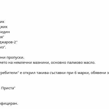
жик
джик
 Видин
ия"
джаров-2"
из".
ени пропуски.
ето на немлечни мазнини, основно палмово масло.
ебители" е открил такива съставки при 6 марки, обявени за 
а Приста"
ифициран.