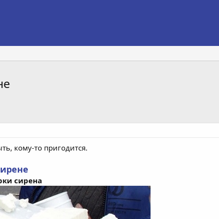
не
ыть, кому-то пригодится.
сирене
арки сирена