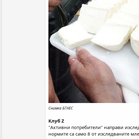
Снимка БГНЕС
Клуб Z
"Активни потребители" направи изслед
нормите са само 8 от изследваните мл