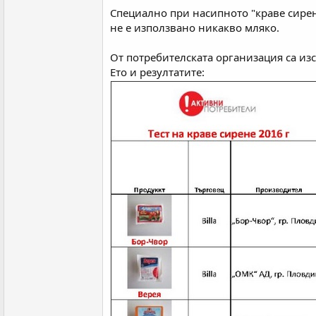
Специално при насипното "краве сирен
не е използвано никакво мляко.
От потребителската организация са из
Ето и резултатите: