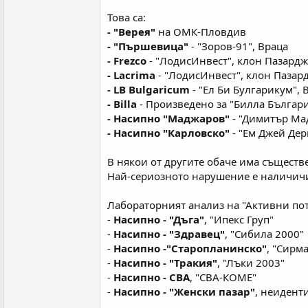
Това са:
- "Верея"
на ОМК-Пловдив
- "Пършевица"
- "Зоров-91", Враца
- Frezco
- "ЛодисИнвест", клон Пазард
- Lacrima
- "ЛодисИнвест", клон Пазар
- LB Bulgaricum
- "Ел Би Булгарикум",
- Billa
- Произведено за "Билла Българ
- Насипно "Маджаров"
- "Димитър Ма
- Насипно "Карловско"
- "Ем Джей Дер
В някои от другите обаче има съществ
Най-сериозното нарушение е наличичи
Лабораторният анализ на "Активни потр
-
Насипно - "Дъга"
, "Ипекс Груп"
-
Насипно - "Здравец"
, "Сибила 2000"
-
Насипно -"Старопланинско"
, "Сирм
-
Насипно - "Тракия"
, "Лъки 2003"
-
Насипно - СВА
, "СВА-КОМЕ"
-
Насипно - "Женски пазар"
, неидент