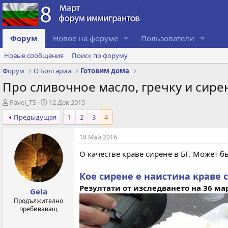
Форум
Новое на форуме
Пользователи
Новые сообщения
Поиск по форуму
Форум
О Болгарии
Готовим дома
Про сливочное масло, гречку и сире
А
Д
Pavel_TS
12 Дек 2015
в
а
Предыдущая
1
2
3
4
т
т
о
а
18 Май 2016
р
с
т
о
О качестве краве сирене в БГ. Может б
е
з
м
д
Кое сирене е наистина краве 
ы
а
н
Резултати от изследването на 36 м
Gela
и
Продължително
я
пребиваващ