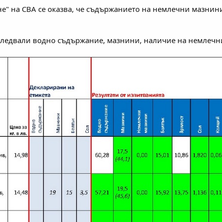
е" на СВА се оказва, че съдържанието на немлечни мазнини 
следвали водно съдържание, мазнини, наличие на немлечни 