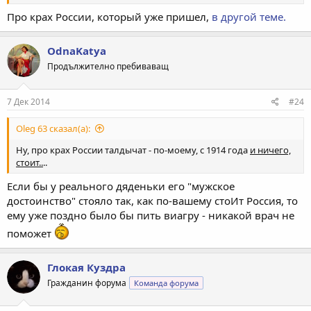
Про крах России, который уже пришел,
в другой теме.
OdnaKatya
Продължително пребиваващ
7 Дек 2014
#24
Oleg 63 сказал(а):
Ну, про крах России талдычат - по-моему, с 1914 года
и ничего,
стоит..
..
Если бы у реального дяденьки его "мужское
достоинство" стояло так, как по-вашему стоИт Россия, то
ему уже поздно было бы пить виагру - никакой врач не
поможет
Глокая Куздра
Гражданин форума
Команда форума