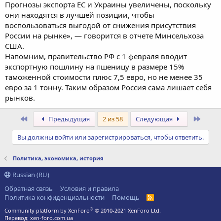
Прогнозы экспорта ЕС и Украины увеличены, поскольку
они находятся в лучшей позиции, чтобы
воспользоваться выгодой от снижения присутствия
России на рынке», — говорится в отчете Минсельхоза
США.
Напомним, правительство РФ с 1 февраля вводит
экспортную пошлину на пшеницу в размере 15%
таможенной стоимости плюс 7,5 евро, но не менее 35
евро за 1 тонну. Таким образом Россия сама лишает себя
рынков.
Первый
После
Предыдущая
2 из 58
Следующая
Вы должны войти или зарегистрироваться, чтобы ответить.
Политика, экономика, история
Russian (RU)
Обратная связь
Условия и правила
Политика конфиденциальности
Помощь
R
S
®
Community platform by XenForo
© 2010-2021 XenForo Ltd.
S
Перевод:
xen-foro.com.ua