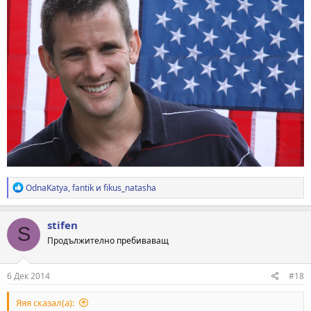
Р
OdnaKatya
,
fantik
и
fikus_natasha
е
а
к
stifen
S
ц
Продължително пребиваващ
и
и
:
6 Дек 2014
#18
Яяя сказал(а):