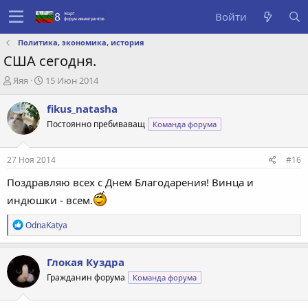
Войти
Политика, экономика, история
США сегодня.
А
Д
Яяя
15 Июн 2014
в
а
т
т
fikus_natasha
о
а
Постоянно пребиваващ
Команда форума
р
с
т
о
е
з
27 Ноя 2014
#16
м
д
ы
а
Поздравляю всех с Днем Благодарения! Винца и
н
индюшки - всем.
и
я
Р
OdnaKatya
е
а
к
Глокая Куздра
ц
Гражданин форума
Команда форума
и
и
: