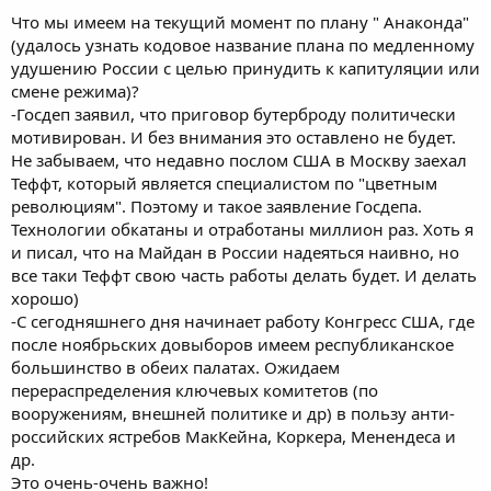
Что мы имеем на текущий момент по плану " Анаконда"
(удалось узнать кодовое название плана по медленному
удушению России с целью принудить к капитуляции или
смене режима)?
-Госдеп заявил, что приговор бутерброду политически
мотивирован. И без внимания это оставлено не будет.
Не забываем, что недавно послом США в Москву заехал
Теффт, который является специалистом по "цветным
революциям". Поэтому и такое заявление Госдепа.
Технологии обкатаны и отработаны миллион раз. Хоть я
и писал, что на Майдан в России надеяться наивно, но
все таки Теффт свою часть работы делать будет. И делать
хорошо)
-С сегодняшнего дня начинает работу Конгресс США, где
после ноябрьских довыборов имеем республиканское
большинство в обеих палатах. Ожидаем
перераспределения ключевых комитетов (по
вооружениям, внешней политике и др) в пользу анти-
российских ястребов МакКейна, Коркера, Менендеса и
др.
Это очень-очень важно!