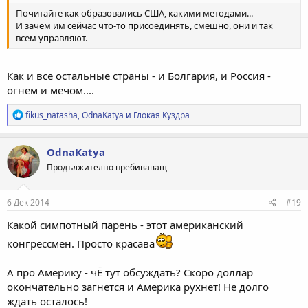
Почитайте как образовались США, какими методами...
И зачем им сейчас что-то присоединять, смешно, они и так
всем управляют.
Как и все остальные страны - и Болгария, и Россия -
огнем и мечом....
Р
fikus_natasha
,
OdnaKatya
и
Глокая Куздра
е
а
к
OdnaKatya
ц
Продължително пребиваващ
и
и
:
6 Дек 2014
#19
Какой симпотный парень - этот американский
конгрессмен. Просто красава
А про Америку - чЁ тут обсуждать? Скоро доллар
окончательно загнется и Америка рухнет! Не долго
ждать осталось!