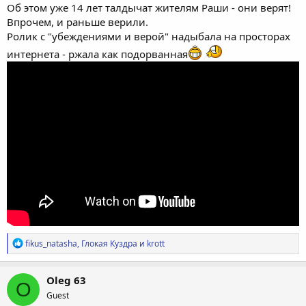
Об этом уже 14 лет талдычат жителям Раши - они верят!
Впрочем, и раньше верили.
Ролик с "убеждениями и верой" надыбала на просторах
интернета - ржала как подорванная
Р
fikus_natasha
,
Глокая Куздра
и
krott
е
а
к
Oleg 63
O
ц
Guest
и