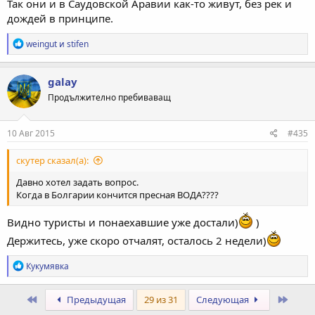
Так они и в Саудовской Аравии как-то живут, без рек и
дождей в принципе.
Р
weingut
и
stifen
е
а
к
galay
ц
Продължително пребиваващ
и
и
:
10 Авг 2015
#435
скутер сказал(а):
Давно хотел задать вопрос.
Когда в Болгарии кончится пресная ВОДА????
Видно туристы и понаехавшие уже достали)
)
Держитесь, уже скоро отчалят, осталось 2 недели)
Р
Кукумявка
е
а
к
Первый
Посл
Предыдущая
29 из 31
Следующая
ц