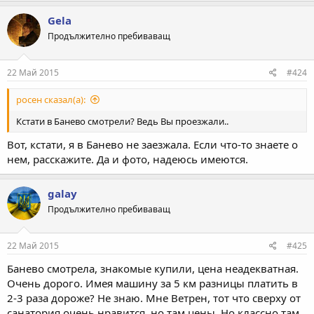
Gela
Продължително пребиваващ
22 Май 2015
#424
росен сказал(а):
Кстати в Банево смотрели? Ведь Вы проезжали..
Вот, кстати, я в Банево не заезжала. Если что-то знаете о
нем, расскажите. Да и фото, надеюсь имеются.
galay
Продължително пребиваващ
22 Май 2015
#425
Банево смотрела, знакомые купили, цена неадекватная.
Очень дорого. Имея машину за 5 км разницы платить в
2-3 раза дороже? Не знаю. Мне Ветрен, тот что сверху от
санатория очень нравится, но там цены. Но классно там