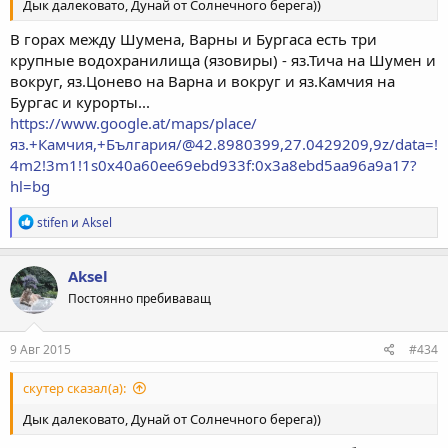
Дык далековато, Дунай от Солнечного берега))
В горах между Шумена, Варны и Бургаса есть три
крупные водохранилища (язовиры) - яз.Тича на Шумен и
вокруг, яз.Цонево на Варна и вокруг и яз.Камчия на
Бургас и курорты...
https://www.google.at/maps/place/
яз.+Камчия,+България/@42.8980399,27.0429209,9z/data=!
4m2!3m1!1s0x40a60ee69ebd933f:0x3a8ebd5aa96a9a17?
hl=bg
Р
stifen
и
Aksel
е
а
к
Aksel
ц
Постоянно пребиваващ
и
и
:
9 Авг 2015
#434
скутер сказал(а):
Дык далековато, Дунай от Солнечного берега))