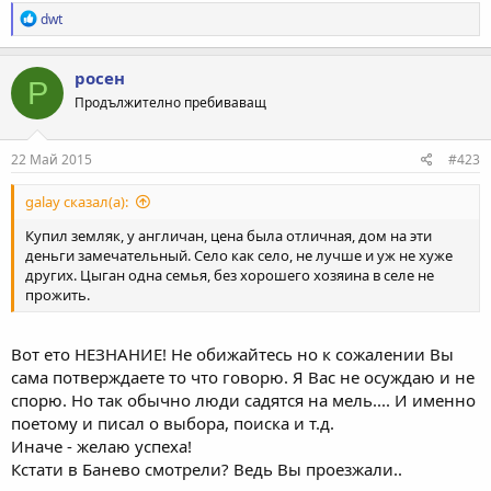
Р
dwt
е
а
к
росен
Р
ц
Продължително пребиваващ
и
и
:
22 Май 2015
#423
galay сказал(а):
Купил земляк, у англичан, цена была отличная, дом на эти
деньги замечательный. Село как село, не лучше и уж не хуже
других. Цыган одна семья, без хорошего хозяина в селе не
прожить.
Вот ето НЕЗНАНИЕ! Не обижайтесь но к сожалении Вы
сама потверждаете то что говорю. Я Вас не осуждаю и не
спорю. Но так обычно люди садятся на мель.... И именно
поетому и писал о выбора, поиска и т.д.
Иначе - желаю успеха!
Кстати в Банево смотрели? Ведь Вы проезжали..