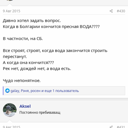
и
:
9 Авг 2015
#430
Давно хотел задать вопрос.
Когда в Болгарии кончится пресная ВОДА????
В частности, на СБ.
Все строят, строят, когда вода закончится строить
перестанут.
А когда она кончится???
Рек нет, дождей нет, а вода есть.
Чудо непонятное.
Р
galay
,
Рэня
,
росен
и еще 1 пользователь
е
а
к
Aksel
ц
Постоянно пребиваващ
и
и
:
9 Авг 2015
#431