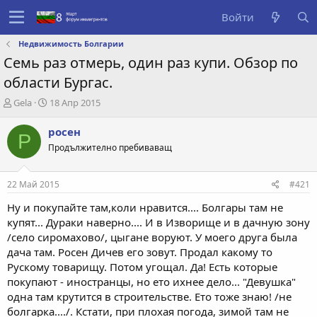
Войти
Недвижимость Болгарии
Семь раз отмерь, один раз купи. Обзор по
области Бургас.
А
Д
Gela
18 Апр 2015
в
а
т
т
росен
Р
о
а
Продължително пребиваващ
р
с
т
о
е
з
22 Май 2015
#421
м
д
ы
а
Ну и покупайте там,коли нравится.... Болгары там не
н
купят... Дураки наверно.... И в Изворище и в дачную зону
и
/село сиромахово/, цыгане воруют. У моего друга была
я
дача там. Росен Дичев его зовут. Продал какому то
Рускому товарищу. Потом угощал. Да! Есть которые
покупают - иностранцы, но ето ихнее дело... "Девушка"
одна там крутится в строительстве. Ето тоже знаю! /не
болгарка..../. Кстати, при плохая погода, зимой там не