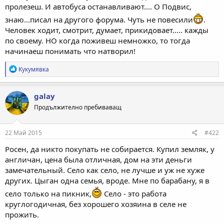
пролезеш. И автобуса останавливают.... О Подвис,
знаю...писал на другого форума. Чуть не повесили
.
Человек ходит, смотрит, думает, прикидовает..... кажды
по своему. НО когда поживеш немножко, то тогда
начинаеш понимать что натворил!
Р
Кукумявка
е
а
к
galay
ц
Продължително пребиваващ
и
и
:
22 Май 2015
#422
Росен, да никто покупать не собирается. Купил земляк, у
англичан, цена была отличная, дом на эти деньги
замечательный. Село как село, не лучше и уж не хуже
других. Цыган одна семья, вроде. Мне по барабану, я в
село только на пикник,
Село - это работа
круглогодичная, без хорошего хозяина в селе не
прожить.