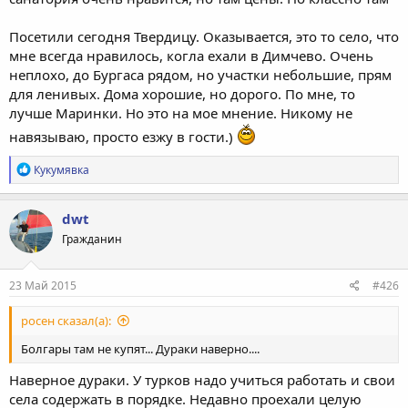
Посетили сегодня Твердицу. Оказывается, это то село, что
мне всегда нравилось, когла ехали в Димчево. Очень
неплохо, до Бургаса рядом, но участки небольшие, прям
для ленивых. Дома хорошие, но дорого. По мне, то
лучше Маринки. Но это на мое мнение. Никому не
навязываю, просто езжу в гости.)
Р
Кукумявка
е
а
к
dwt
ц
Гражданин
и
и
:
23 Май 2015
#426
росен сказал(а):
Болгары там не купят... Дураки наверно....
Наверное дураки. У турков надо учиться работать и свои
села содержать в порядке. Недавно проехали целую