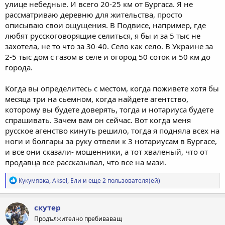
улице небедные. И всего 20-25 км от Бургаса. Я не
рассматриваю деревню для жительства, просто
описываю свои ощущения. В Подвисе, например, где
любят русскоговорящие селиться, я бы и за 5 тыс не
захотела, не то что за 30-40. Село как село. В Украине за
2-5 тыс дом с газом в селе и огород 50 соток и 50 км до
города.
Когда вы определитесь с местом, когда поживете хотя бы
месяца три на сьемном, когда найдете агентство,
которому вы будете доверять, тогда и нотариуса будете
спрашивать. Зачем вам он сейчас. Вот когда меня
русское агенство кинуть решило, тогда я подняла всех на
ноги и болгары за руку отвели к 3 нотариусам в Бургасе,
и все они сказали- мошенники, а тот хваленый, что от
продавца все рассказывал, что все на мази.
Р
Кукумявка
,
Aksel
,
Ели
и еще 2 пользователя(ей)
е
а
к
скутер
ц
Продължително пребиваващ
и