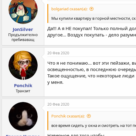
bolgariad сказал(а):
Мы купили квартиру в горной местности, с
Да!!! А я НЕ покупал! Только полный д
JonSilver
другое... Воздух покупать - дело разу
Продължително
пребиваващ
20 Фев 2020
Что я не понимаю... вот эти пейзажи, 
освещенностью, в последнюю очередь 
Такое ощущение, что некоторые люди по
у меня.
Ponchik
Транзит
20 Фев 2020
Ponchik сказал(а):
все время сидеть у окна и смотреть на тот 
Наверное для того чтобы,