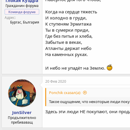
Глокая Куздра
Гражданин форума
Когда на сердце тяжесть
Команда форума
И холодно в груди,
Адрес
Бургас, България
К ступеням Эрмитажа
Ты в сумерки приди,
Где без питья и хлеба,
Забытые в веках,
Атланты держат небо
На каменных руках.
И небо не упадёт на Землю.
20 Фев 2020
Ponchik сказал(а):
Такое ощущение, что некоторые люди поку
Здесь эти люди НЕ покупают, они прода
JonSilver
Продължително
пребиваващ