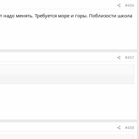
#456
т надо менять. Требуется море и горы. Поблизости школа
#457
#458