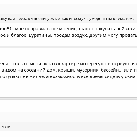
кажу вам пейзажи неописуемые, как и воздух с умеренным климатом.
олбоЭб, мое неправильное мнение, станет покупать пейзажи /
мное и благое. Буратины, продам воздух. Другим могу продат
виды... только меня окна в квартире интересуют в первую оч
видом на соседний дом, крыши, мусорник, бассейн... или 
купают не жилье, а возможность все время сидеть у окна и 
пейзаж