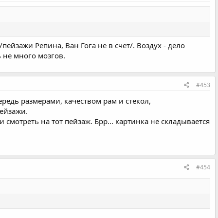
пейзажи Репина, Ван Гога не в счет/. Воздух - дело
ь не много мозгов.
#453
ередь размерами, качеством рам и стекол,
пейзажи.
смотреть на тот пейзаж. Брр... картинка не складывается
#454