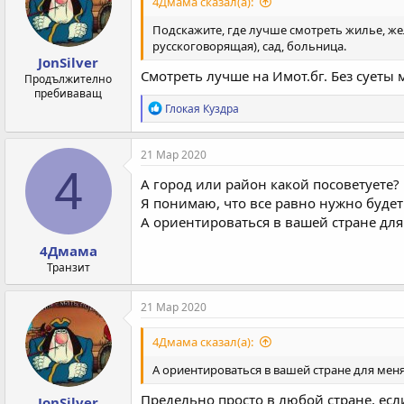
4Дмама сказал(а):
Подскажите, где лучше смотреть жилье, же
русскоговорящая), сад, больница.
JonSilver
Смотреть лучше на Имот.бг. Без суеты
Продължително
пребиваващ
Р
Глокая Куздра
е
а
к
21 Мар 2020
ц
4
и
А город или район какой посоветуете?
и
Я понимаю, что все равно нужно будет
:
А ориентироваться в вашей стране для
4Дмама
Транзит
21 Мар 2020
4Дмама сказал(а):
А ориентироваться в вашей стране для мен
Предельно просто в любой стране, ес
JonSilver