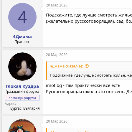
20 Мар 2020
4
Подскажите, где лучше смотреть жилье
(желательно русскоговорящая), сад, б
4Дмама
Транзит
20 Мар 2020
4Дмама сказал(а):
Подскажите, где лучше смотреть жилье, ж
imot.bg - там практически всё есть
Глокая Куздра
Рускоговорящая школа это нонсенс. Д
Гражданин форума
Команда форума
Адрес
Бургас, България
20 Мар 2020