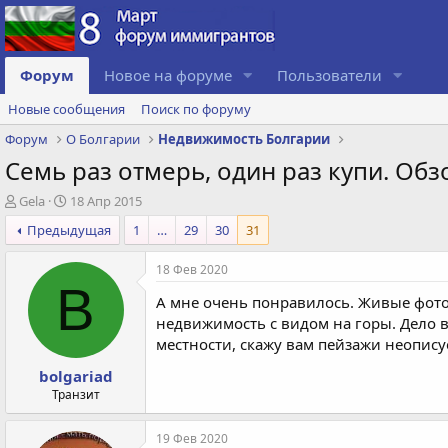
Форум
Новое на форуме
Пользователи
Новые сообщения
Поиск по форуму
Форум
О Болгарии
Недвижимость Болгарии
Семь раз отмерь, один раз купи. Обз
А
Д
Gela
18 Апр 2015
в
а
Предыдущая
1
…
29
30
31
т
т
о
а
18 Фев 2020
р
с
B
т
о
А мне очень понравилось. Живые фото.
е
з
недвижимость с видом на горы. Дело в
м
д
местности, скажу вам пейзажи неопису
ы
а
н
bolgariad
и
Транзит
я
19 Фев 2020