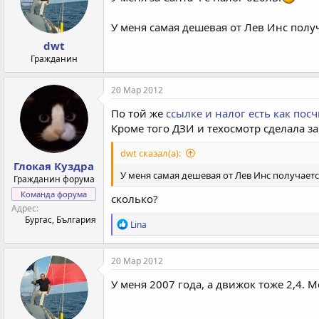
и
:
У меня самая дешевая от Лев Инс получ
dwt
Гражданин
20 Мар 2012
По той же
ссылке и налог есть как посч
Кроме того ДЗИ и техосмотр сделала за
dwt сказал(а):
Глокая Куздра
У меня самая дешевая от Лев Инс получаетс
Гражданин форума
Команда форума
сколько?
Адрес
Бургас, България
Р
Lina
е
а
к
20 Мар 2012
ц
и
У меня 2007 года, а движок тоже 2,4.
и
: