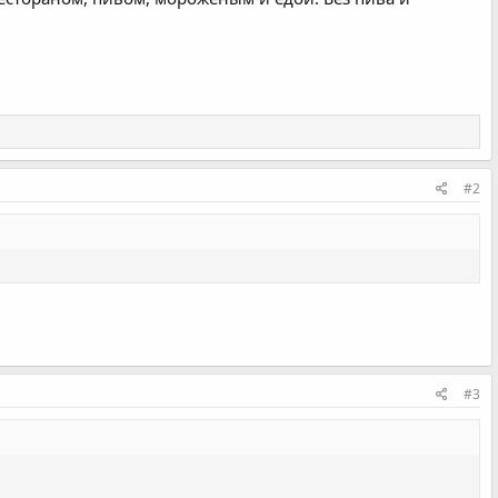
#2
#3