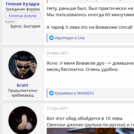
Глокая Куздра
Нету, раньше был, был практически не
Гражданин форума
Мы пользовались иногда 60 минутами 
Команда форума
Адрес
Бургас, България
А тариф 5 лева это на Вивакоме Unical
Р
olgamegan
и
Lina
е
а
к
20 Июл 2011
ц
и
Ясно. У меня Виваком дуо --> домашни
и
месяц бесплатно. Очень удобно.
:
krott
Продължително
Р
Кукумявка
и
MANKEES
пребиваващ
е
а
к
11 Сен 2011
ц
и
Вот этот обед обойдется в 10 лева.
и
Свински джолан (рулька по-русски) и 
: