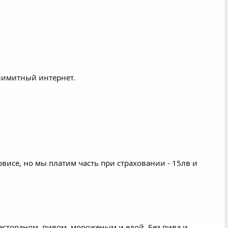
злимитный интернет.
рвисе, но мы платим часть при страховании - 15лв и
рестораном, пивом, мороженым и едой. Без пива и