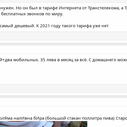
 нужен. Но он был в тарифе Интернета от Транстелекома, а 
бесплатных звонков по миру.
l самый дешевый. К 2021 году такого тарифа уже нет
й+два мобильных. 35 лева в месяц за всё. С домашнего мо
голЯма налИвна бИра (большой стакан поллитра пива) Стар