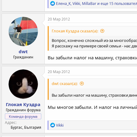
Р
Елена_К
,
Vikki
,
MillaBar
и еще 15 пользовател
е
а
к
20 Мар 2012
ц
и
Глокая Куздра сказал(а):
и
:
Вопрос, конечно сложный из-за многообра
Я расскажу на примере своей семьи - нас дв
dwt
Гражданин
Вы забыли налог на машину, страховки,
20 Мар 2012
dwt сказал(а):
Вы забыли налог на машину, страховки,вине
Глокая Куздра
Мы многое забыли. И налог на личный
Гражданин форума
Команда форума
Адрес
Р
Vikki
Бургас, България
е
а