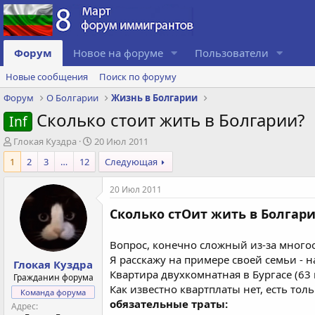
Форум
Новое на форуме
Пользователи
Новые сообщения
Поиск по форуму
Форум
О Болгарии
Жизнь в Болгарии
Сколько стоит жить в Болгарии?
Inf
А
Д
Глокая Куздра
20 Июл 2011
в
а
1
2
3
…
12
Следующая
т
т
о
а
20 Июл 2011
р
с
т
о
Сколько стОит жить в Болгар
е
з
м
д
ы
а
Вопрос, конечно сложный из-за много
н
Я расскажу на примере своей семьи - 
Глокая Куздра
и
Квартира двухкомнатная в Бургасе (63 ме
Гражданин форума
я
Как известно квартплаты нет, есть толь
Команда форума
обязательные траты:
Адрес