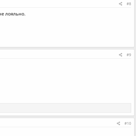
#8
не лояльно.
#9
#10