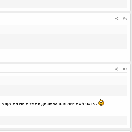
#6
#7
и марина нынче не дёшева для личной яхты.