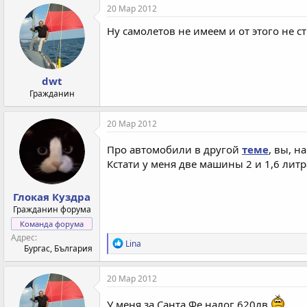
к
20 Мар 2012
ц
и
Ну самолетов не имеем и от этого не с
и
:
dwt
Гражданин
20 Мар 2012
Про автомобили в другой
теме
, вы, н
Кстати у меня две машины 2 и 1,6 литр
Глокая Куздра
Гражданин форума
Команда форума
Адрес
Р
Lina
Бургас, България
е
а
к
20 Мар 2012
ц
и
У меня за Санта Фе налог 620лв.