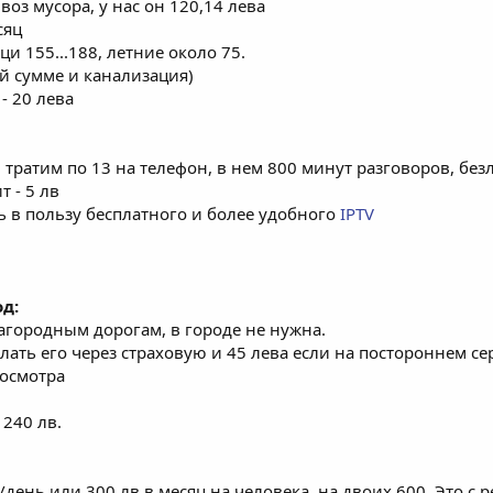
оз мусора, у нас он 120,14 лева
сяц
ци 155...188, летние около 75.
той сумме и канализация)
 - 20 лева
, тратим по 13 на телефон, в нем 800 минут разговоров, бе
 - 5 лв
сь в пользу бесплатного и более удобного
IPTV
д:
загородным дорогам, в городе не нужна.
елать его через страховую и 45 лева если на постороннем се
хосмотра
 240 лв.
день или 300 лв в месяц на человека, на двоих 600. Это с 