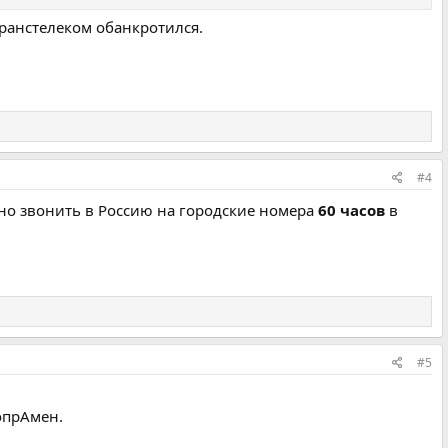
Транстелеком обанкротился.
#4
жно звонить в Россию на городские номера
60 часов
в
#5
опрАмен.