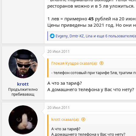
ресторанов можно и в 5 лв уложиться.
1 лев = примерно
45
рублей на 20 июн
Цены приведены за 2021 год. Но они не
Р
Evgeny
,
Dmtr-KZ
,
Lina
и еще 6 пользователя(
е
а
к
20 Июл 2011
ц
и
Глокая Куздра сказал(а):
и
:
- телефон сотовый при тарифе 5лв, тратим по
А что за тариф?
krott
А домашнего телефона у Вас что нету?
Продължително
пребиваващ
20 Июл 2011
krott сказал(а):
А что за тариф?
А домашнего телефона у Вас что нету?