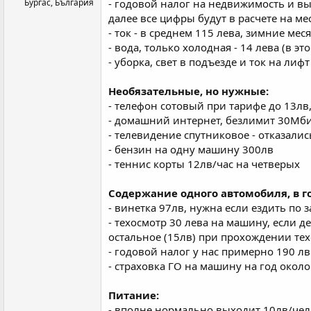
Бургас, България
- годовой налог на недвижимость и выв
далее все цифры будут в расчете на ме
- ток - в среднем 115 лева, зимние меся
- вода, только холодная - 14 лева (в э
- уборка, свет в подъезде и ток на лифт
Необязательные, но нужные:
- телефон сотовый при тарифе до 13лв
- домашний интернет, безлимит 30Мбит
- телевидение спутниковое - отказали
- бензин на одну машину 300лв
- теннис корты 12лв/час на четверых
Содержание одного автомобиля, в го
- винетка 97лв, нужна если ездить по 
- техосмотр 30 лева на машину, если д
остальное (15лв) при прохождении те
- годовой налог у нас примерно 190 лв
- страховка ГО на машину на год около
Питание:
- вполне нормально выходит 10лв/чел/