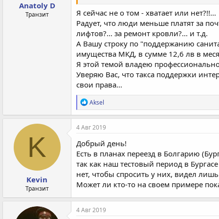
Anatoly D
Я сейчас не о том - хватает или нет?!!...
Транзит
Радует, что люди меньше платят за почт
лифтов?... за ремонт кровли?... и т.д.
А Вашу строку по "поддержанию санит
имущества МКД, в сумме 12,6 лв в месяц
Я этой темой владею профессионально..
Уверяю Вас, что такса поддержки инте
свои права...
Р
Aksel
е
а
к
4 Авг 2019
ц
K
и
Добрый день!
и
Есть в планах переезд в Болгарию (Бур
:
так как наш тестовый период в Бургас
нет, чтобы спросить у них, видел лиш
Kevin
Может ли кто-то на своем примере пока
Транзит
4 Авг 2019