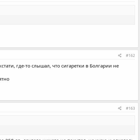
#162
кстати, где-то слышал, что сигаретки в Болгарии не
ятно
#163