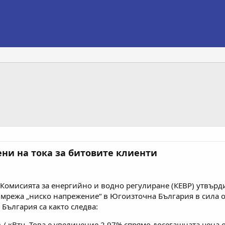
ени на тока за битовите клиенти
. Комисията за енергийно и водно регулиране (КЕВР) утвърд
режа „ниско напрежение“ в Югоизточна България в сила от
България са както следва:
 / кВтч. Това е увеличение 2,97% спрямо досегашната цена от 