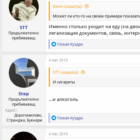
Kevin сказал(а):
Может ли кто-то на своем примере показать 
Именно столько уходит на еду (на дво
STT
легализация документов, связь, интерне
Продължително
пребиваващ
Р
Глокая Куздра
е
а
к
4 Авг 2019
ц
и
STT сказал(а):
и
:
И сигареты
Step
...и алкоголь
Продължително
пребиваващ
Адрес
Дорогомилово,
Р
Глокая Куздра
Странджа, Букнари
е
а
к
4 Авг 2019
ц