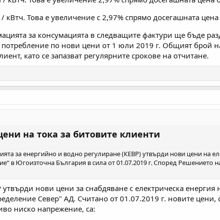
/ кВтч. Това е увеличение с 2,97% спрямо досегашната цена о
мацията за консумацията в следващите фактури ще бъде раз
 потребление по нови цени от 1 юли 2019 г. Общият брой н
лиент, като се запазват регулярните срокове на отчитане.
цени на тока за битовите клиенти
сията за енергийно и водно регулиране (КЕВР) утвърди нови цени на е
“ в Югоизточна България в сила от 01.07.2019 г. Според Решението н
 утвърди нови цени за снабдяване с електрическа енергия
еделение Север" АД. Считано от 01.07.2019 г. новите цени,
во ниско напрежение, са: