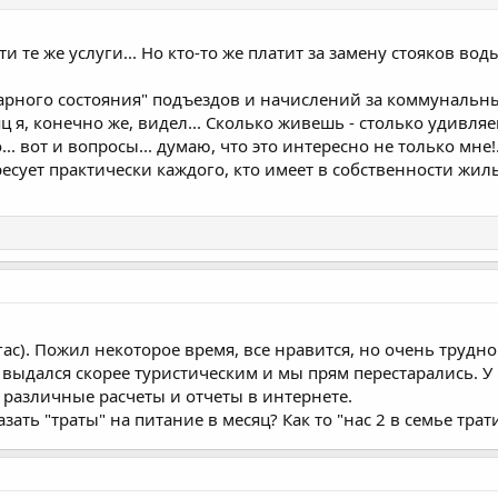
и те же услуги... Но кто-то же платит за замену стояков вод
арного состояния" подъездов и начислений за коммунальн
 я, конечно же, видел... Сколько живешь - столько удивляеш
. вот и вопросы... думаю, что это интересно не только мне!.
ресует практически каждого, кто имеет в собственности ж
гас). Пожил некоторое время, все нравится, но очень трудн
е выдался скорее туристическим и мы прям перестарались. 
ь различные расчеты и отчеты в интернете.
зать "траты" на питание в месяц? Как то "нас 2 в семье тра