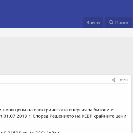
Войти
Поиск
#151
и нови цени на електрическата енергия за битови и
 01.07.2019 г. Според Решението на КЕВР крайните цени
0,21596 лв. (с ДДС) / кВтч.