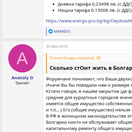
Дневна тарифа 0,23498 лв. (с ДДС)
Нощна тарифа 0,13008 лв. (с ДДС) 
https://www.energo-pro.bg/bg/Dejstvashti-
Р
MANKEES
е
а
к
30 Июл 2019
ц
A
и
Глокая Куздра сказал(а):
и
:
Сколько стОит жить в Болга
Anatoly D
Форумчане понимают, что Ваша двухко
Транзит
Иначе Вы бы поведали нам о размере 
Кстати говоря, в нашем закрытом (де фа
среднее для курортных городков значен
имеется общее имущество собственник
и т.п....) Его (общее имущество) нельзя
В РФ в жилищном законодательстве это
Болгарии никто не обслуживает общее и
капитальному ремонту общего имущест