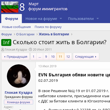
Форум
Новое на форуме
Пользователи
Новые сообщения
Поиск по форуму
Форум
О Болгарии
Жизнь в Болгарии
Сколько стоит жить в Болгарии?
Inf
А
Д
Глокая Куздра
20 Июл 2011
в
а
Предыдущая
1
…
9
10
11
12
Следующая
т
т
о
а
13 Июл 2019
р
с
т
о
EVN България обяви новите ц
е
з
м
д
02.07.2019
ы
а
н
В свое Решение №Ц-19 от 01.07.2019 г
Глокая Куздра
и
небитови клиенти, присъединени към м
Гражданин форума
я
с ДДС за битови клиенти в Югоизточна 
Команда форума
Адрес
Дневна тарифа 0,22238 лв. (с ДДС)