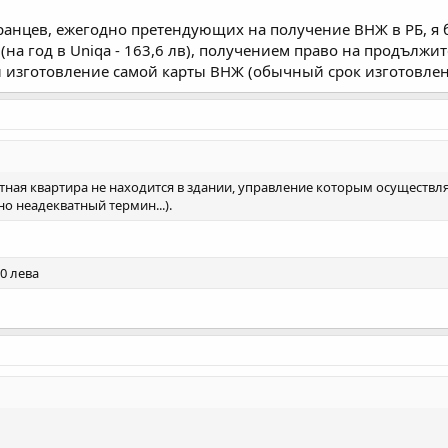
ранцев, ежегодно претендующих на получение ВНЖ в РБ, я 
а год в Uniqa - 163,6 лв), получением право на продължит
 и изготовление самой карты ВНЖ (обычный срок изготовления
ая квартира не находится в здании, управление которым осуществляе
о неадекватный термин...).
60 лева