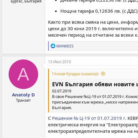
Бургас, България
Нощна тарифа 0,12636 лв. (с ДДС) 
Както при всяка смяна на цени, инфор
цени до 30 юни 2019 г. включително и
месечен период на отчитане за всеки к
Р
MANKEES
е
а
к
13 Июл 2019
ц
A
и
Глокая Куздра сказал(а):
и
:
EVN България обяви новите 
02.07.2019
Anatoly D
В свое Решение №Ц-19 от 01.07.2019 г. Коми
Транзит
присъединени към мрежа „ниско напрежение
България.
С
Решение № Ц-19 от 01.07.2019 г.
КЕВР
електрическа енергия на "Електроразпр
електроразпределителната мрежа на ни