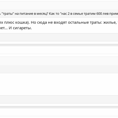
"траты" на питание в месяц? Как то "нас 2 в семье тратим 600 лев при
их плюс кошка). Но сюда не входят остальные траты: жилье,
т... И сигареты.