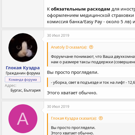
К
обязательным расходам
для иност
оформлением медицинской страховки (н
комиссия банка/Easy Pay - около 5 лв)
30 Июл 2019
Anatoly D сказал(а):
Форумчане понимают, что Ваша двухкомнатн
нам о размере таксы поддержки (совершенн
Глокая Куздра
Вы просто проглядели.
Гражданин форума
Команда форума
- уборка, свет в подъезде и ток на лифт - 12,
Адрес
Бургас, България
Этого хватает обычно.
30 Июл 2019
A
Глокая Куздра сказал(а):
Вы просто проглядели.
Этого хватает обычно.