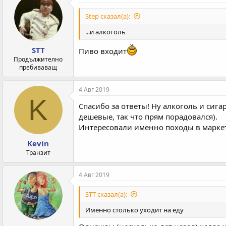
ц
и
Step сказал(а):
и
:
...и алкоголь
STT
Пиво входит
Продължително
пребиваващ
4 Авг 2019
K
Спасибо за ответы! Ну алкоголь и сига
дешевые, так что прям порадовался).
Интересовали именно походы в маркет
Kevin
Транзит
4 Авг 2019
STT сказал(а):
Именно столько уходит на еду