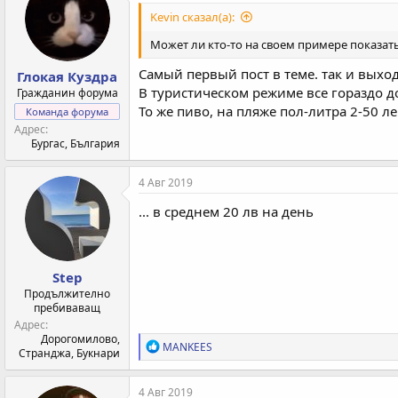
и
Kevin сказал(а):
и
:
Может ли кто-то на своем примере показать
Самый первый пост в теме. так и выход
Глокая Куздра
В туристическом режиме все гораздо д
Гражданин форума
То же пиво, на пляже пол-литра 2-50 ле
Команда форума
Адрес
Бургас, България
4 Авг 2019
... в среднем 20 лв на день
Step
Продължително
пребиваващ
Адрес
Дорогомилово,
Р
MANKEES
Странджа, Букнари
е
а
к
4 Авг 2019