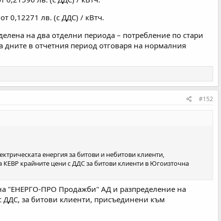
т 0,12271 лв. (с ДДС) / кВтч.
делена на два отделни периода – потребление по стари
а дните в отчетния период отговаря на нормалния
#152
лектрическата енергия за битови и небитови клиенти,
а КЕВР крайните цени с ДДС за битови клиенти в Югоизточна
 на "ЕНЕРГО-ПРО Продажби" АД и разпределение на
 с ДДС, за битови клиенти, присъединени към