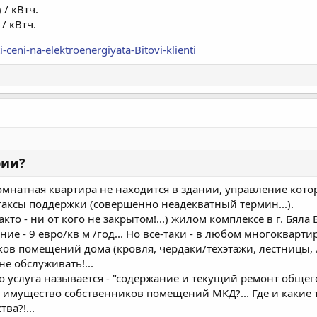
 / кВтч.
/ кВтч.
ceni-na-elektroenergiyata-Bitovi-klienti
рии?
мнатная квартира не находится в здании, управление котор
таксы поддержки (совершенно неадекватный термин...).
кто - ни от кого не закрытом!...) жилом комплексе в г. Бяла
ие - 9 евро/кв м /год... Но все-таки - в любом многокварт
ов помещений дома (кровля, чердаки/техэтажи, лестницы, 
 не обслуживать!...
 услуга называется - "содержание и текущий ремонт общег
мущество собственников помещений МКД?... Где и какие тог
ва?!...