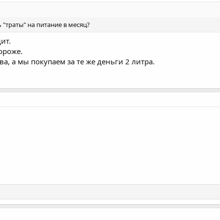
 "траты" на питание в месяц?
ит.
ороже.
ва, а мы покупаем за те же деньги 2 литра.