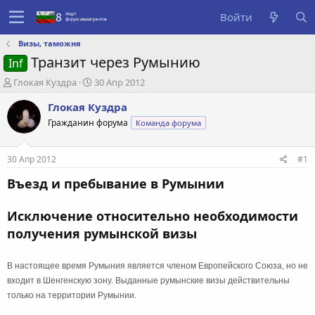
Войти
Визы, таможня
Транзит через Румынию
Inf
А
Д
Глокая Куздра
30 Апр 2012
в
а
Глокая Куздра
т
т
о
а
Гражданин форума
Команда форума
р
с
т
о
е
з
30 Апр 2012
#1
м
д
Въезд и пребывание в Румынии
ы
а
н
и
Исключение относительно необходимости
я
получения румынской визы
В настоящее время Румыния является членом Европейского Союза, но не
входит в Шенгенскую зону. Выданные румынские визы действительны
только на территории Румынии.