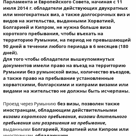
Парламента и Европейского Совета, начиная с 11
июля 2014 г. обладатели действующих двукратных
или многократных виз, а также долгосрочных виз и
видов на жительства, выданными Хорватией,
Болгарией и Кипром, не нужна больше виза
короткого пребывания, чтобы въехать на
территорию Румынии, на период не превышающий
90 дней в течении любого периода в 6 месяцев (180
дней).
Для того чтобы обладатели вышеупомянутых
документов имели право на въезд на территорию
Румынии без румынской визы, количество въездов,
а также право на пребывание установленные
хорватскими, болгарскими и кипрами визами или
видами на жительство не должны быть исчерпаны.
Проезд через Румынию
без визы, позволен также
иностранцам, обладающим действительными
визами короткого пребывания
,
визами длительного
пребывания или разрешения на пребывание
,
выданными
Болгарией, Хорватией или Кипром
или
иностранцам,
обладающим