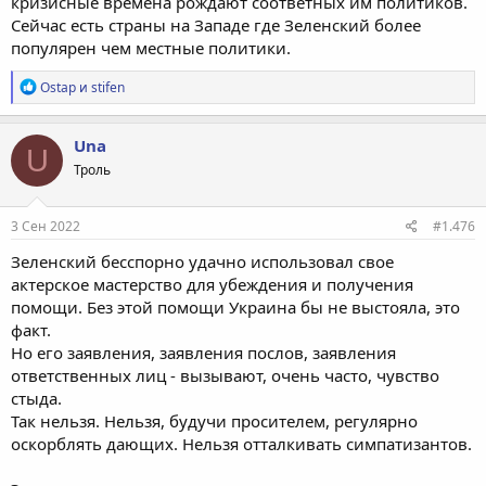
кризисные времена рождают соответных им политиков.
Сейчас есть страны на Западе где Зеленский более
популярен чем местные политики.
Р
Ostap
и
stifen
е
а
к
Una
U
ц
Троль
и
и
:
3 Сен 2022
#1.476
Зеленский бесспорно удачно использовал свое
актерское мастерство для убеждения и получения
помощи. Без этой помощи Украина бы не выстояла, это
факт.
Но его заявления, заявления послов, заявления
ответственных лиц - вызывают, очень часто, чувство
стыда.
Так нельзя. Нельзя, будучи просителем, регулярно
оскорблять дающих. Нельзя отталкивать симпатизантов.