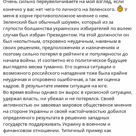
Очень сильно переувеличиваете на мой взгляд, если
конечно у вас нет чего-то личного на Зеленского.
У
меня в корне противоположное мнение о нем.
Зеленский был обычный шоумен, который из за
глупости болшинства украинских избирателей по волею
случая был избран Президентом. На этой должности он
был неопытным, откровено неудачным, наивным в
своих решениях, предположениях и назначениях и
поэтому сильно потерял в рейтинге и популярности до
начала войны. И соответно его политическое будущее
выглядело месма туманно. Его оценка ситуации о
возможного российского нападения тоже была крайне
неудачная и откровено ошибочная, а так же оценка
кадров. В резульнтате имеем ситуация на юге.
Во время войны однако он вырос в кризисной ситуации,
удержал власть, ни убежал и не потерялся. Своей
активностью он завоевал мировое общественое мнение
на стороне Украины и своей настойчивостью добился
определеного результата в решению западных
государств поддерживать Украину в военном и
финансовом отношении. Типичный пример как