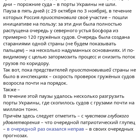
дни – порожние суда – в порты Украины не шли.
Пауза в пять дней (с 29 октября по 3 ноября), в течение
которых Россия
приостановила
своё участие – пошли
инициативе на пользу: за эти дни была полностью
распущена очередь у северного устья Босфора из
примерно 120 гружёных судов. Очередь была создана
стараниями одной страны (не будем показывать
пальцем) – на несколько надуманных основаниях. И по-
видимому с целью затормозить процесс и снизить поток
грузов по коридору.
Так вот, пока предствителей
приостановившей
страны не
было в инспекциях – скорость проверок гружёных судов
возросла почти на порядок.
Также –
В течение этой паузы удалось несколько разгрузить
порты Украины, где скопилось судов с грузами почти на
миллион тонн.
Причём здесь следует отметить – с
чувством глубокого
удовлетворения
– что очередной патриотический глупец
–
в очередной раз оказался неправ
– в своих очередных
прогнозах.