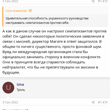
3 Сен 2022
#1.473
Una сказал(а):
Удивительная способность украинского руководства
настраивать симпатизантов против себя.
А как в даном случае он настроил симпатизантов против
себя? Он сделал некиоторые политические заявления в
связи с мисией, директор Магате в ответ защитился. В
общем-то ничего существеного, просто фоновой шум.
Вряд ли международная организация стала бы
официально занимать сторону в военном конфликте.
Они в принципе всегда стараются соблюдать
нейтралитет, что бы не препятствували их мисиии в
будущем.
Una
U
Троль
3 Сен 2022
#1.474