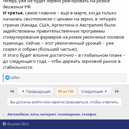
теперь уже не будет
нервно
реагировать на
резкие
движения
РФ.
И третье
, самое главное – ещё в марте, когда только
началась
свистопляска
с ценами на зерно, в четырёх
странах (Канада, США, Аргентина и Австралия) были
задействованы правительственные программы
стимулирования фермеров на
резкое увеличение
посевов
пшеницы. Сейчас – этот увеличенный урожай – уже
созрел и собран (большей частью).
И этого будет вполне достаточно – в глобальном плане –
до следующего года – чтбы держать зерновой рынок в
стабильности.
Р
stifen
е
а
к
Первый
Посл
Предыдущая
99 из 100
Следующая
ц
и
Вы должны войти или зарегистрироваться, чтобы ответить.
и
:
Автомобили, яхты, интернет, телевидение, телефон
Russian (RU)