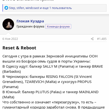
Р
Step
,
stifen
,
windcoast
и еще 1 пользователь
е
а
к
Глокая Куздра
ц
Гражданин форума
Команда форума
и
и
:
6 Ноя 2022
#1.485
Reset & Reboot
Сегодня с утра в рамках Зерновой инициативы ООН
вышли из Босфора семь судов в порты Украины:
В Одессу идут: балкер SALLY M (Panama) и танкер BRAVE
(Barbados)
В Черноморск: балкеры RISING FALCON (St Vincent
Grenadines), TZAREVICH (Malta) и сухогруз PROPUS
(Panama)
В Южный: балкер PLUTUS (Palau) и танкер MAINLAND
(Malta)
Что собственно и означает «перезагрузку», то есть –
гуманитарный коридор заработал снова. В предыдущие