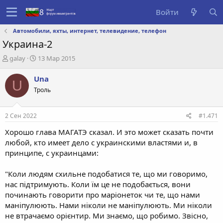
Войти
Автомобили, яхты, интернет, телевидение, телефон
Украина-2
А
Д
galay
13 Мар 2015
в
а
т
т
Una
U
о
а
Троль
р
с
т
о
е
з
2 Сен 2022
#1.471
м
д
ы
а
Хорошо глава МАГАТЭ сказал. И это может сказать почти
н
любой, кто имеет дело с украинскими властями и, в
и
принципе, с украинцами:
я
"Коли людям схильне подобатися те, що ми говоримо,
нас підтримують. Коли їм це не подобається, вони
починають говорити про маріонеток чи те, що нами
маніпулюють. Нами ніколи не маніпулюють. Ми ніколи
не втрачаємо орієнтир. Ми знаємо, що робимо. Звісно,