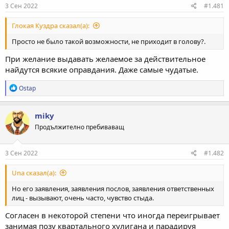
3 Сен 2022
#1.481
Глокая Куздра сказал(а):
Просто не было такой возможности, не приходит в голову?.
При желание выдавать желаемое за действительное
найдутся всякие оправдания. Даже самые чудатые.
Р
Ostap
е
а
к
miky
ц
Продължително пребиваващ
и
и
:
3 Сен 2022
#1.482
Una сказал(а):
Но его заявления, заявления послов, заявления ответственных
лиц - вызывают, очень часто, чувство стыда.
Согласен в некоторой степени что иногда переигрывает
занимая позу квартального хулигана и парадируя