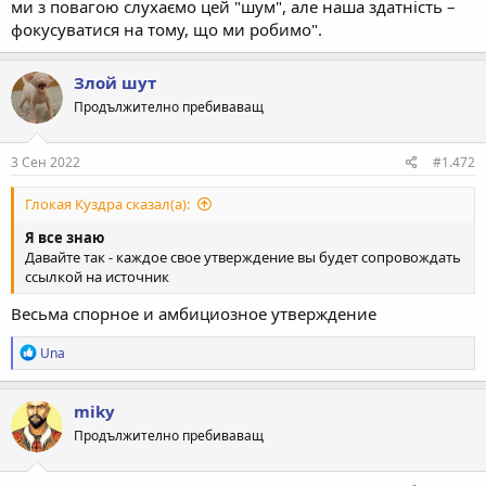
ми з повагою слухаємо цей "шум", але наша здатність –
фокусуватися на тому, що ми робимо".
Злой шут
Продължително пребиваващ
3 Сен 2022
#1.472
Глокая Куздра сказал(а):
Я все знаю
Давайте так - каждое свое утверждение вы будет сопровождать
ссылкой на источник
Весьма спорное и амбициозное утверждение
Р
Una
е
а
к
miky
ц
Продължително пребиваващ
и
и
: