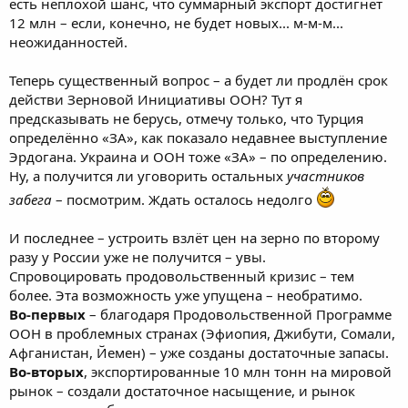
есть неплохой шанс, что суммарный экспорт достигнет
12 млн – если, конечно, не будет новых... м-м-м...
неожиданностей.
Теперь существенный вопрос – а будет ли продлён срок
действи Зерновой Инициативы ООН? Тут я
предсказывать не берусь, отмечу только, что Турция
определённо «ЗА», как показало недавнее выступление
Эрдогана. Украина и ООН тоже «ЗА» – по определению.
Ну, а получится ли уговорить остальных
участников
забега
– посмотрим. Ждать осталось недолго
И последнее – устроить взлёт цен на зерно по второму
разу у России уже не получится – увы.
Спровоцировать продовольственный кризис – тем
более. Эта возможность уже упущена – необратимо.
Во-первых
– благодаря Продовольственной Программе
ООН в проблемных странах (Эфиопия, Джибути, Сомали,
Афганистан, Йемен) – уже созданы достаточные запасы.
Во-вторых
, экспортированные 10 млн тонн на мировой
рынок – создали достаточное насыщение, и рынок