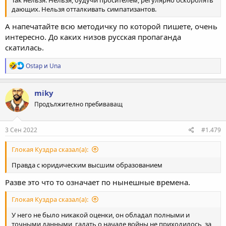
Так нельзя. Нельзя, будучи просителем, регулярно оскорблять
дающих. Нельзя отталкивать симпатизантов.
А напечатайте всю методичку по которой пишете, очень
интересно. До каких низов русская пропаганда
скатилась.
Р
Ostap
и
Una
е
а
к
miky
ц
Продължително пребиваващ
и
и
:
3 Сен 2022
#1.479
Глокая Куздра сказал(а):
Правда с юридическим высшим образованием
Разве это что то означает по нынешные времена.
Глокая Куздра сказал(а):
У него не было никакой оценки, он обладал полными и
точными данными, гадать о начале войны не приходилось, за