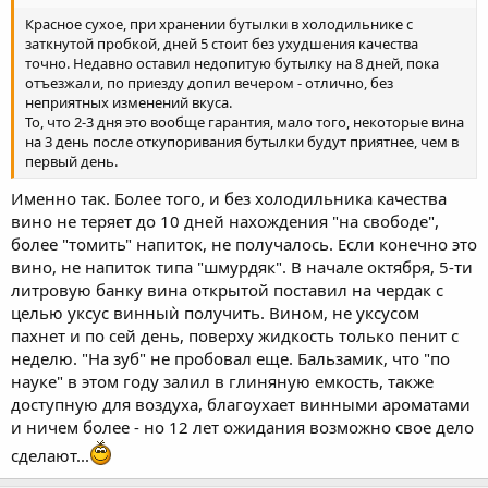
Красное сухое, при хранении бутылки в холодильнике с
заткнутой пробкой, дней 5 стоит без ухудшения качества
точно. Недавно оставил недопитую бутылку на 8 дней, пока
отъезжали, по приезду допил вечером - отлично, без
неприятных изменений вкуса.
То, что 2-3 дня это вообще гарантия, мало того, некоторые вина
на 3 день после откупоривания бутылки будут приятнее, чем в
первый день.
Именно так. Более того, и без холодильника качества
вино не теряет до 10 дней нахождения "на свободе",
более "томить" напиток, не получалось. Если конечно это
вино, не напиток типа "шмурдяк". В начале октября, 5-ти
литровую банку вина открытой поставил на чердак с
целью уксус винныѝ получить. Вином, не уксусом
пахнет и по сей день, поверху жидкость только пенит с
неделю. "На зуб" не пробовал еще. Бальзамик, что "по
науке" в этом году залил в глиняную емкость, также
доступную для воздуха, благоухает винными ароматами
и ничем более - но 12 лет ожидания возможно свое дело
сделают...