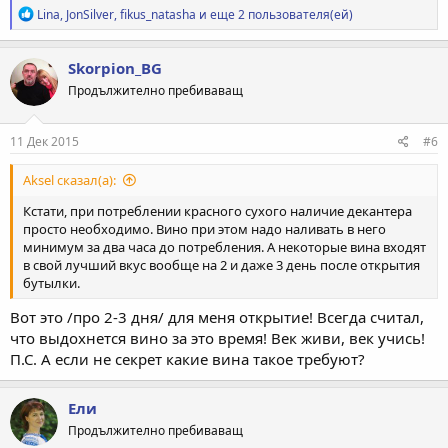
Р
Lina
,
JonSilver
,
fikus_natasha
и еще 2 пользователя(ей)
е
а
к
Skorpion_BG
ц
Продължително пребиваващ
и
и
:
11 Дек 2015
#6
Aksel сказал(а):
Кстати, при потреблении красного сухого наличие декантера
просто необходимо. Вино при этом надо наливать в него
минимум за два часа до потребления. А некоторые вина входят
в свой лучший вкус вообще на 2 и даже 3 день после открытия
бутылки.
Вот это /про 2-3 дня/ для меня открытие! Всегда считал,
что выдохнется вино за это время! Век живи, век учись!
П.С. А если не секрет какие вина такое требуют?
Ели
Продължително пребиваващ