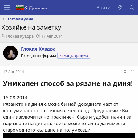
Войти
Готовим дома
Хозяйке на заметку
А
Д
Глокая Куздра
17 Авг 2014
в
а
т
т
Глокая Куздра
о
а
Гражданин форума
Команда форума
р
с
т
о
е
з
17 Авг 2014
#1
м
д
ы
а
Уникален способ за рязане на диня!
н
и
я
15.08.2014
Рязането на диня е може би най-досадната част от
консумирането на сочния летен плод. Представяме Ви
един изключително практичен, бърз и удобен начин за
нарязване на динята, който може тотално да измести
старомодното кълцане на полумесеци.