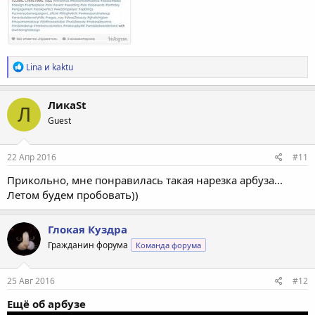
Р
Lina
и
kaktu
е
а
к
ЛикаSt
Л
ц
Guest
и
и
:
22 Апр 2016
#11
Прикольно, мне понравилась такая нарезка арбуза...
Летом будем пробовать))
Глокая Куздра
Гражданин форума
Команда форума
25 Авг 2016
#12
Ещё об арбузе