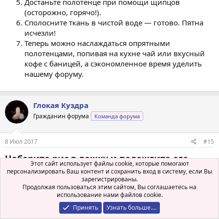
Достаньте полотенце при помощи щипцов
(осторожно, горячо!).
Сполосните ткань в чистой воде — готово. Пятна
исчезли!
Теперь можно наслаждаться опрятными
полотенцами, попивая на кухне чай или вкусный
кофе с баницей, а сэкономленное время уделить
нашему форуму.
Глокая Куздра
Гражданин форума
Команда форума
8 Июл 2017
#15
Наберите рис в ложку и подожгите его.
Этот сайт использует файлы cookie, которые помогают
Если увидите это, есть его нельзя ни в коем
персонализировать Ваш контент и сохранить вход в систему, если Вы
зарегистрированы.
случае
Продолжая пользоваться этим сайтом, Вы соглашаетесь на
Мы уже не раз писали о продуктах, которые часто
использование нами файлов cookie.
подделывают. Речь шла о креветках, шоколаде, рисе. О
Принять
Узнать больше.…
последнем мы сегодня еще раз поговорим.