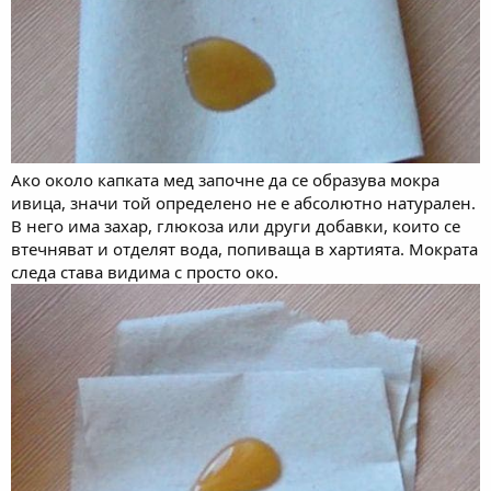
Ако около капката мед започне да се образува мокра
ивица, значи той определено не е абсолютно натурален.
В него има захар, глюкоза или други добавки, които се
втечняват и отделят вода, попиваща в хартията. Мократа
следа става видима с просто око.