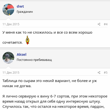
а
к
dwt
ц
Гражданин
и
и
:
11 Дек 2015
#4
У меня как то не сложилось и все со всем хорошо
сочетается.
Aksel
Постоянно пребиваващ
11 Дек 2015
#5
Таблица по сырам это некий вариант, не более и уж
никак не догма.
Я лично сервирую к вину 6-7 сортов, при этом некоторое
время назад открыл для себя одну интересную штуку.
Случилось так, что остался на некоторое время, пардон,