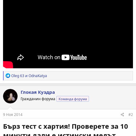
Р
Oleg 63
и
OdnaKatya
е
а
к
Глокая Куздра
ц
Гражданин форума
Команда форума
и
и
:
9 Ноя 2014
#2
Бърз тест с хартия! Проверете за 10
минути дали е истински медът