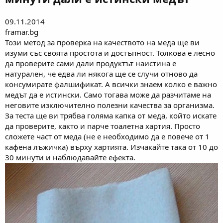
09.11.2014
framar.bg
Този метод за проверка на качеството на меда ще ви
изуми със своята простота и достъпност. Толкова е лесно
да проверите сами дали продуктът наистина е
натурален, че едва ли някога ще се случи отново да
консумирате фалшификат. А всички знаем колко е важно
медът да е истински. Само тогава може да разчитаме на
неговите изключително полезни качества за организма.
За теста ще ви трябва голяма капка от меда, който искате
да проверите, както и парче тоалетна хартия. Просто
сложете част от меда (не е необходимо да е повече от 1
кафена лъжичка) върху хартията. Изчакайте така от 10 до
30 минути и наблюдавайте ефекта.