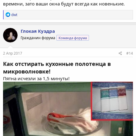
времени, зато ваши окна будут всегда как новенькие.
Р
dwt
е
а
к
Глокая Куздра
ц
Гражданин форума
Команда форума
и
и
:
2 Апр 2017
#14
Как отстирать кухонные полотенца в
микроволновке!
Пятна исчезли за 1,5 минуты!