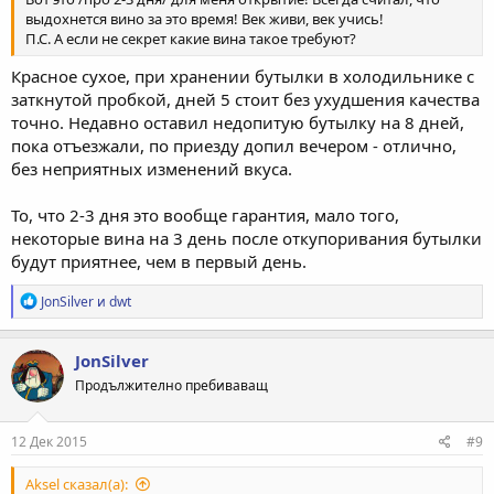
выдохнется вино за это время! Век живи, век учись!
П.С. А если не секрет какие вина такое требуют?
Красное сухое, при хранении бутылки в холодильнике с
заткнутой пробкой, дней 5 стоит без ухудшения качества
точно. Недавно оставил недопитую бутылку на 8 дней,
пока отъезжали, по приезду допил вечером - отлично,
без неприятных изменений вкуса.
То, что 2-3 дня это вообще гарантия, мало того,
некоторые вина на 3 день после откупоривания бутылки
будут приятнее, чем в первый день.
Р
JonSilver
и
dwt
е
а
к
JonSilver
ц
Продължително пребиваващ
и
и
:
12 Дек 2015
#9
Aksel сказал(а):