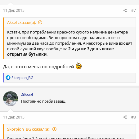
11 Дек 2015
#7
Aksel сказал(а):
Кстати, при потреблении красного сухого наличие декантера
просто необходимо. Вино при этом надо наливать в него
минимум за два часа до потребления. А некоторые вина входят
в свой лучший вкус вообще на
2 и даже 3 день после
открытия бутылки
.
Да, с этого места по подробней
Р
Skorpion_BG
е
а
к
Aksel
ц
Постоянно пребиваващ
и
и
:
11 Дек 2015
#8
Skorpion_BG сказал(а):
Вот это /про 2-3 дня/ для меня открытие! Всегда считал, что