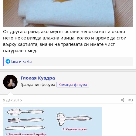
От друга страна, ако медът остане непокътнат и около
него не се вижда влажна ивица, колко и време да стои
върху хартията, значи на трапезата си имате чист
натурален мед.
Р
Lina
и
kaktu
е
а
к
Глокая Куздра
ц
Гражданин форума
Команда форума
и
и
:
9 Дек 2015
#3