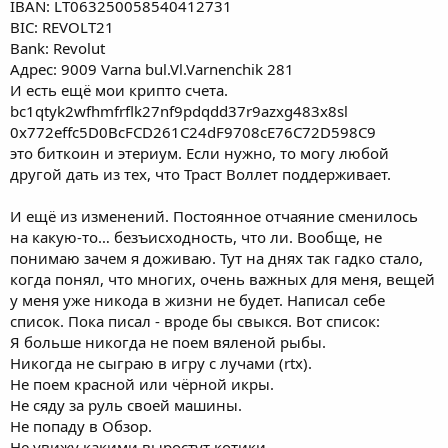
IBAN: LT063250058540412731
BIC: REVOLT21
Bank: Revolut
Адрес: 9009 Varna bul.Vl.Varnenchik 281
И есть ещё мои крипто счета.
bc1qtyk2wfhmfrflk27nf9pdqdd37r9azxg483x8sl
0x772effc5D0BcFCD261C24dF9708cE76C72D598C9
это биткоин и этериум. Если нужно, то могу любой
другой дать из тех, что Траст Воллет поддерживает.
И ещё из изменений. Постоянное отчаяние сменилось
на какую-то… безъисходность, что ли. Вообще, не
понимаю зачем я доживаю. Тут на днях так гадко стало,
когда понял, что многих, очень важных для меня, вещей
у меня уже никода в жизни не будет. Написал себе
список. Пока писал - вроде бы свыкся. Вот список:
Я больше никогда не поем вяленой рыбы.
Никогда не сыграю в игру с лучами (rtx).
Не поем красной или чёрной икры.
Не сяду за руль своей машины.
Не попаду в Обзор.
Не увижу какими выростут котики.