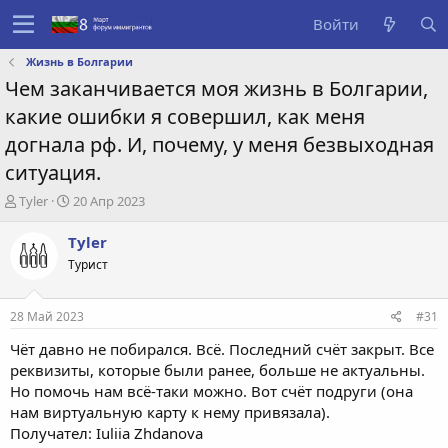
Войти
Жизнь в Болгарии
Чем заканчивается моя жизнь в Болгарии,
какие ошибки я совершил, как меня
догнала рф. И, почему, у меня безвыходная
ситуация.
А
Д
Tyler
20 Апр 2023
в
а
т
т
Tyler
о
а
Турист
р
с
т
о
е
з
28 Май 2023
#31
м
д
ы
а
Чёт давно не побирался. Всё. Последний счёт закрыт. Все
н
реквизиты, которые были ранее, больше не актуальны.
и
Но помочь нам всё-таки можно. Вот счёт подруги (она
я
нам виртуальную карту к нему привязала).
Получател: Iuliia Zhdanova