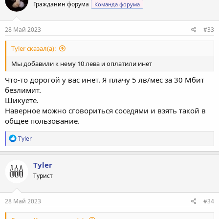
Гражданин форума
Команда форума
28 Май 2023
#33
Tyler сказал(а):
Мы добавили к нему 10 лева и оплатили инет
Что-то дорогой у вас инет. Я плачу 5 лв/мес за 30 Мбит
безлимит.
Шикуете.
Наверное можно сговориться соседями и взять такой в
общее пользование.
Р
Tyler
е
а
к
Tyler
ц
Турист
и
и
:
28 Май 2023
#34