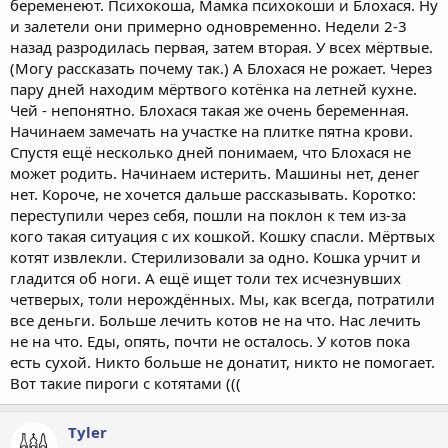
беременеют. Психокоша, Мамка психокоши и Блохася. Ну
и залетели они примерно одновременно. Недели 2-3
назад разродилась первая, затем вторая. У всех мёртвые.
(Могу рассказать почему так.) А Блохася не рожает. Через
пару дней находим мёртвого котёнка на летней кухне.
Чей - непонятно. Блохася такая же очень беременная.
Начинаем замечать на участке на плитке пятна крови.
Спустя ещё несколько дней понимаем, что Блохася не
может родить. Начинаем истерить. Машины нет, денег
нет. Короче, не хочется дальше рассказывать. Коротко:
переступили через себя, пошли на поклон к тем из-за
кого такая ситуация с их кошкой. Кошку спасли. Мёртвых
котят извлекли. Стерилизовали за одно. Кошка урчит и
гладится об ноги. А ещё ищет толи тех исчезнувших
четверых, толи нерождённых. Мы, как всегда, потратили
все деньги. Больше лечить котов не на что. Нас лечить
не на что. Еды, опять, почти не осталось. У котов пока
есть сухой. Никто больше не донатит, никто не помогает.
Вот такие пироги с котятами (((
Tyler