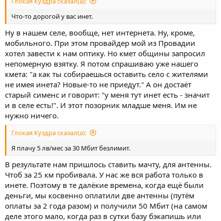
Глокая Куздра сказал(а):
Что-то дорогой у вас инет.
Ну в нашем селе, вообще, нет интернета. Ну, кроме,
мобильного. При этом провайдер мой из Провадии
хотел завести к нам оптику. Но кмет общины запросил
непомерную взятку. Я потом спрашиваю уже нашего
кмета: "а как ты собираешься оставить село с жителями
не имея инета? Новые-то не приедут." А он достаёт
старый сименс и говорит: "у меня тут инет есть - значит
и в селе есть!". И этот позорник младше меня. Им не
нужно ничего.
Глокая Куздра сказал(а):
Я плачу 5 лв/мес за 30 Мбит безлимит.
В результате нам пришлось ставить мачту, для антенны.
Чтоб за 25 км пробивала. У нас же вся работа только в
инете. Поэтому в те далёкие времена, когда ещё были
деньги, мы косвенно оплатили две антенны (путём
оплаты за 2 года разом) и получили 50 Мбит (на самом
деле этого мало, когда раз в сутки базу бэкапишь или