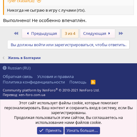
Tyler сказал(а):
Никогда не сыграю в игру с лучами (rtx).
Выполнено! Не особенно впечатлён.
Первый
После
Предыдущая
3 из 4
Следующая
Вы должны войти или зарегистрироваться, чтобы ответить.
Жизнь в Болгарии
Russian (RU)
Обратная связь
Условия и правила
Политика конфиденциальности
Помощь
R
S
®
Community platform by XenForo
© 2010-2021 XenForo Ltd.
S
Перевод:
xen-foro.com.ua
Этот сайт использует файлы cookie, которые помогают
персонализировать Ваш контент и сохранить вход в систему, если Вы
зарегистрированы.
Продолжая пользоваться этим сайтом, Вы соглашаетесь на
использование нами файлов cookie.
Принять
Узнать больше.…