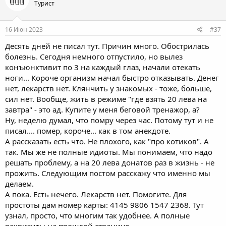
Турист
16 Июн 2023
#37
Десять дней не писал тут. Причин много. Обострилась
болезнь. Сегодня немного отпустило, но вылез
конъюнктивит по 3 на каждый глаз, начали отекать
ноги... Короче организм начал быстро отказывать. Денег
нет, лекарств нет. Клянчить у знакомых - тоже, больше,
сил нет. Вообще, жить в режиме "где взять 20 лева на
завтра" - это ад. Купите у меня беговой тренажор, а?
Ну, неделю думал, что помру через час. Потому тут и не
писал.... помер, короче... как в том анекдоте.
А рассказать есть что. Не плохого, как "про котиков". А
так. Мы же не полные идиоты. Мы понимаем, что надо
решать проблему, а на 20 лева донатов раз в жизнь - не
прожить. Следующим постом расскажу что именно мы
делаем.
А пока. Есть нечего. Лекарств нет. Помогите. Для
простоты дам номер карты: 4145 9806 1547 2368. Тут
узнал, просто, что многим так удобнее. А полные
реквизиты на прошлой странице.