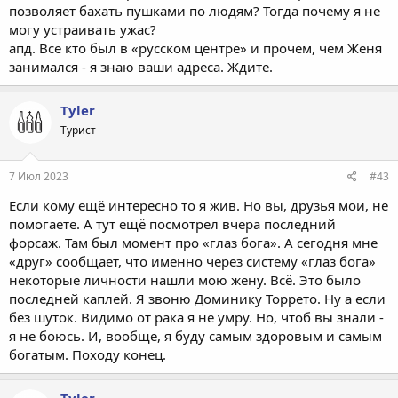
позволяет бахать пушками по людям? Тогда почему я не
могу устраивать ужас?
апд. Все кто был в «русском центре» и прочем, чем Женя
занимался - я знаю ваши адреса. Ждите.
Tyler
Турист
7 Июл 2023
#43
Если кому ещё интересно то я жив. Но вы, друзья мои, не
помогаете. А тут ещё посмотрел вчера последний
форсаж. Там был момент про «глаз бога». А сегодня мне
«друг» сообщает, что именно через систему «глаз бога»
некоторые личности нашли мою жену. Всё. Это было
последней каплей. Я звоню Доминику Торрето. Ну а если
без шуток. Видимо от рака я не умру. Но, чтоб вы знали -
я не боюсь. И, вообще, я буду самым здоровым и самым
богатым. Походу конец.
Tyler