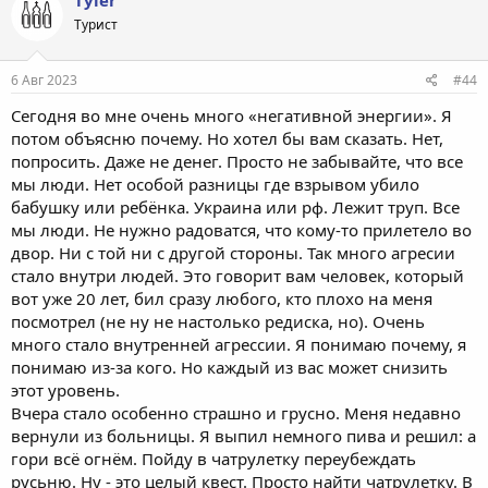
Турист
6 Авг 2023
#44
Сегодня во мне очень много «негативной энергии». Я
потом объясню почему. Но хотел бы вам сказать. Нет,
попросить. Даже не денег. Просто не забывайте, что все
мы люди. Нет особой разницы где взрывом убило
бабушку или ребёнка. Украина или рф. Лежит труп. Все
мы люди. Не нужно радоватся, что кому-то прилетело во
двор. Ни с той ни с другой стороны. Так много агресии
стало внутри людей. Это говорит вам человек, который
вот уже 20 лет, бил сразу любого, кто плохо на меня
посмотрел (не ну не настолько редиска, но). Очень
много стало внутренней агрессии. Я понимаю почему, я
понимаю из-за кого. Но каждый из вас может снизить
этот уровень.
Вчера стало особенно страшно и грусно. Меня недавно
вернули из больницы. Я выпил немного пива и решил: а
гори всё огнём. Пойду в чатрулетку переубеждать
русьню. Ну - это целый квест. Просто найти чатрулетку. В