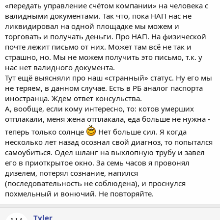
«передать управление счётом компании» на человека с
валидными документами. Так что, пока НАП нас не
ликвидировал на одной площадке мы можем и
торговать и получать деньги. Про НАП. На физической
почте лежит письмо от них. Может там всё не так и
страшно, но. Мы не можем получить это письмо, т.к. у
нас нет валидного документа.
Тут ещё выясняли про наш «странный» статус. Ну его мы
не теряем, в данном случае. Есть в РБ аналог паспорта
иностранца. Ждём ответ консульства.
А, вообще, если кому интересно, то: котов умерших
отплакали, меня жена отплакала, еда больше не нужна -
теперь только солнце
Нет больше сил. Я когда
несколько лет назад осознал свой диагноз, то попытался
самоубиться. Одел шланг на выхлопную трубу и завёл
его в приоткрытое окно. За семь часов я провонял
дизелем, потерял сознание, напился
(последовательность не соблюдена), и проснулся
похмельный и вонючий. Не повторяйте.
Tyler