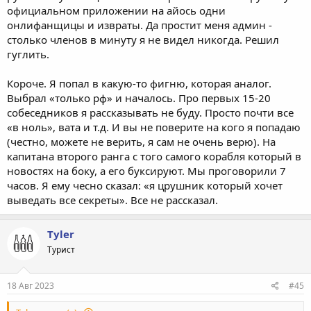
официальном приложении на айось одни
онлифанщицы и извраты. Да простит меня админ -
столько членов в минуту я не видел никогда. Решил
гуглить.
Короче. Я попал в какую-то фигню, которая аналог.
Выбрал «только рф» и началось. Про первых 15-20
собеседников я рассказывать не буду. Просто почти все
«в ноль», вата и т.д. И вы не поверите на кого я попадаю
(честно, можете не верить, я сам не очень верю). На
капитана второго ранга с того самого корабля который в
новостях на боку, а его буксируют. Мы проговорили 7
часов. Я ему чесно сказал: «я црушник который хочет
выведать все секреты». Все не рассказал.
Tyler
Турист
18 Авг 2023
#45