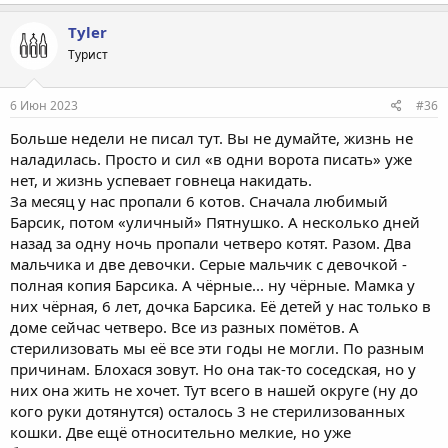
Tyler
Турист
6 Июн 2023
#36
Больше недели не писал тут. Вы не думайте, жизнь не
наладилась. Просто и сил «в одни ворота писать» уже
нет, и жизнь успевает говнеца накидать.
За месяц у нас пропали 6 котов. Сначала любимый
Барсик, потом «уличный» Пятнушко. А несколько дней
назад за одну ночь пропали четверо котят. Разом. Два
мальчика и две девочки. Серые мальчик с девочкой -
полная копия Барсика. А чёрные... ну чёрные. Мамка у
них чёрная, 6 лет, дочка Барсика. Её детей у нас только в
доме сейчас четверо. Все из разных помётов. А
стерилизовать мы её все эти годы не могли. По разным
причинам. Блохася зовут. Но она так-то соседская, но у
них она жить не хочет. Тут всего в нашей округе (ну до
кого руки дотянутся) осталось 3 не стерилизованных
кошки. Две ещё относительно мелкие, но уже