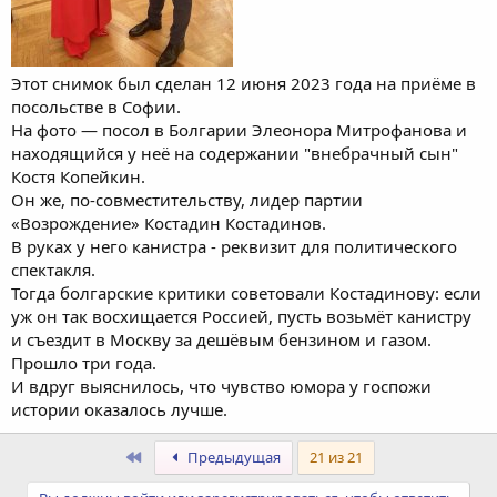
Этот снимок был сделан 12 июня 2023 года на приёме в
посольстве в Софии.
На фото — посол в Болгарии Элеонора Митрофанова и
находящийся у неё на содержании "внебрачный сын"
Костя Копейкин.
Он же, по-совместительству, лидер партии
«Возрождение» Костадин Костадинов.
В руках у него канистра - реквизит для политического
спектакля.
Тогда болгарские критики советовали Костадинову: если
уж он так восхищается Россией, пусть возьмёт канистру
и съездит в Москву за дешёвым бензином и газом.
Прошло три года.
И вдруг выяснилось, что чувство юмора у госпожи
истории оказалось лучше.
Первый
Предыдущая
21 из 21