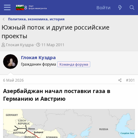
Войти
Политика, экономика, история
Южный поток и другие российские
проекты
А
Д
Глокая Куздра
11 Мар 2011
в
а
т
т
Глокая Куздра
о
а
Гражданин форума
Команда форума
р
с
т
о
е
з
6 Май 2026
#301
м
д
ы
а
Азербайджан начал поставки газа в
н
Германию и Австрию
и
я