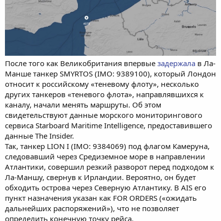
После того как Великобритания впервые
задержала
в Ла-
Манше танкер SMYRTOS (IMO: 9389100), который Лондон
относит к российскому «теневому флоту», несколько
других танкеров «теневого флота», направлявшихся к
каналу, начали менять маршруты. Об этом
свидетельствуют данные морского мониторингового
сервиса Starboard Maritime Intelligence, предоставившего
данные The Insider.
Так, танкер LION I (IMO: 9384069) под флагом Камеруна,
следовавший через Средиземное море в направлении
Атлантики, совершил резкий разворот перед подходом к
Ла-Маншу, свернув к Ирландии. Вероятно, он будет
обходить острова через Северную Атлантику. В AIS его
пункт назначения указан как FOR ORDERS («ожидать
дальнейших распоряжений»), что не позволяет
определить конечную точку рейса.