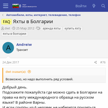
Войти
Автомобили, яхты, интернет, телевидение, телефон
Яхты в Болгарии
FAQ
А
Д
Т
dwt
25 Мар 2012
аренда яхты
купить яхту
в
а
е
яхты в болгарии
т
т
г
о
а
и
Andreiw
р
с
A
т
о
Транзит
е
з
м
д
24 Дек 2017
#76
ы
а
н
и
dwt сказал(а):
я
Возможно, но надо выполнить ряд условий.
Добрый день.
Подскажите пожалуйста где можно сдать в Болгарии на
права на яхту международного образца на русском
языке? В районе Варны.
И если группы из 6 человек не наберется придеться