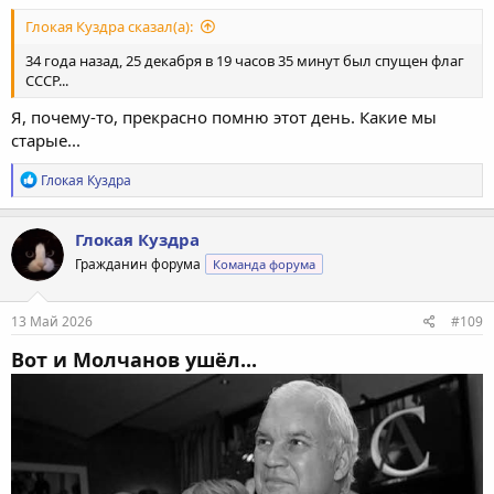
Глокая Куздра сказал(а):
34 года назад, 25 декабря в 19 часов 35 минут был спущен флаг
СССР...
Я, почему-то, прекрасно помню этот день. Какие мы
старые...
Р
Глокая Куздра
е
а
к
Глокая Куздра
ц
Гражданин форума
Команда форума
и
и
:
13 Май 2026
#109
Вот и Молчанов ушёл...