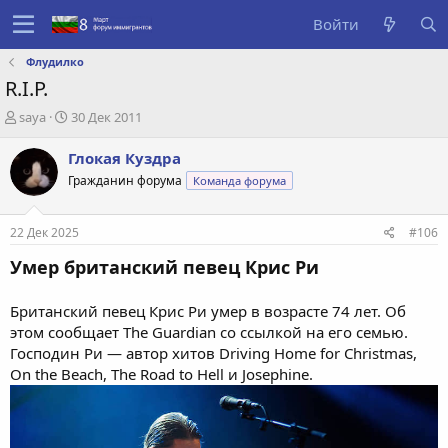
Войти
Флудилко
R.I.P.
А
Д
saya
30 Дек 2011
в
а
т
т
Глокая Куздра
о
а
Гражданин форума
Команда форума
р
с
т
о
е
з
22 Дек 2025
#106
м
д
ы
а
Умер британский певец Крис Ри
н
и
Британский певец Крис Ри умер в возрасте 74 лет. Об
я
этом сообщает The Guardian со ссылкой на его семью.
Господин Ри — автор хитов Driving Home for Christmas,
On the Beach, The Road to Hell и Josephine.