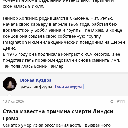
«очень плохо» в отделении интенсивной терапии и
скончалась 8 июля.
Гейнор Хопкинс, родившаяся в Скьюэне, Нит, Уэльс,
начала свою карьеру в апреле 1969 года, работая бэк-
вокалисткой у Бобби Уэйна и группы The Dixies. В конце
концов она создала свою собственную группу
Imagination и сменила сценический псевдоним на Шерен
Дэвис.
В 1975 году она подписала контракт с RCA Records, и её
представитель порекомендовал ей снова сменить имя.
Так появилась Бонни Тайлер.
Глокая Куздра
Гражданин форума
Команда форума
13 Июл 2026
#111
Стала известна причина смерти Линдси
Грэма
Сенатор умер из-за расслоения аорты, вызванного