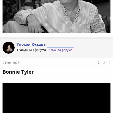
Глокая Куздра
Гражданин форума
Команда форума
9 Июл 2026
#110
Bonnie Tyler​