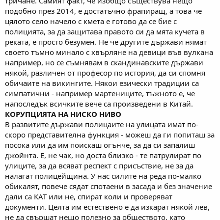
тричане. Самият факт, че изобщо съществува нещо
подобно през 2014, е достатъчно фрапиращ, а това че
цялото село начело с кмета е готово да се бие с
полицията, за да защитава правото си да мята кучета в
реката, е просто безумен. Не че другите държави нямат
своето тъмно минало с хвърляне на девици във вулкана
например, но се съмнявам в скандинавските държави
някой, различен от професор по история, да си спомня
обичаите на викингите. Някои езически традиции са
симпатични - например мартениците, тъжното е, че
напоследък всичките вече са произведени в Китай.
КОРУПЦИЯТА НА НИСКО НИВО
В развитите държави полицаите на улицата имат по-
скоро представителна функция - можеш да ги попиташ за
посока или да им поискаш огънче, за да си запалиш
джойнта. Е, не чак, но доста близко - те патрулират по
улиците, за да всяват респект с присъствие, не за да
налагат полицейщина. У нас силите на реда по-малко
обикалят, повече сядат спотаени в засада и без значение
дали са КАТ или не, спират коли и проверяват
документи. Целта им естествено е да изкарат някой лев,
не да свършат нещо полезно за обществото, като