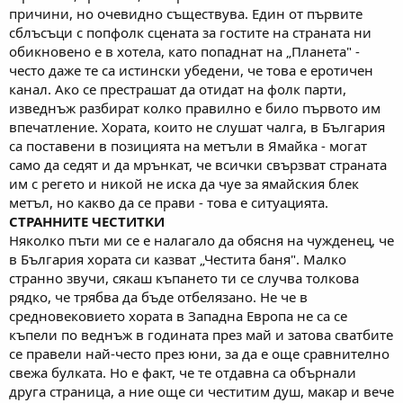
причини, но очевидно съществува. Един от първите
сблъсъци с попфолк сцената за гостите на страната ни
обикновено е в хотела, като попаднат на „Планета" -
често даже те са истински убедени, че това е еротичен
канал. Ако се престрашат да отидат на фолк парти,
изведнъж разбират колко правилно е било първото им
впечатление. Хората, които не слушат чалга, в България
са поставени в позицията на метъли в Ямайка - могат
само да седят и да мрънкат, че всички свързват страната
им с регето и никой не иска да чуе за ямайския блек
метъл, но какво да се прави - това е ситуацията.
СТРАННИТЕ ЧЕСТИТКИ
Няколко пъти ми се е налагало да обясня на чужденец, че
в България хората си казват „Честита баня". Малко
странно звучи, сякаш къпането ти се случва толкова
рядко, че трябва да бъде отбелязано. Не че в
средновековието хората в Западна Европа не са се
къпели по веднъж в годината през май и затова сватбите
се правели най-често през юни, за да е още сравнително
свежа булката. Но е факт, че те отдавна са обърнали
друга страница, а ние още си честитим душ, макар и вече