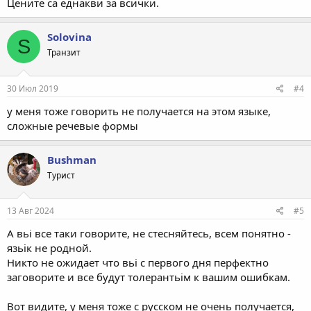
Цените са еднакви за всички.
Solovina
S
Транзит
30 Июл 2019
#4
у меня тоже говорить не получается на этом языке,
сложные речевые формы
Bushman
Турист
13 Авг 2024
#5
А вьi все таки говорите, не стесняйтесь, всем понятно -
язьiк не родной.
Никто не ожидает что вьi с первого дня перфектно
заговорите и все будут толерантьiм к вашим ошибкам.
Вот видите, у меня тоже с русском не очень получается,