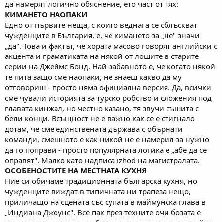
да намерят логично обяснение, ето част от тях:
КИМАНЕТО НАОПАКИ
Едно от първите неща, с които веднага се сблъскват
чужденците в България, е, че кимането за „не" значи
„да". Това и фактът, че хората масово говорят английски с
акцента и граматиката на някой от лошите в старите
серии на Джеймс Бонд. Най-забавното е, че когато някой
те пита защо сме наопаки, не знаеш какво да му
отговориш - просто няма официална версия. Да, всички
сме чували историята за турско робство и сложения под
главата кинжал, но честно казано, тя звучи съшита с
бели конци. Всъщност не е важно как се е стигнало
дотам, че сме единствената държава с обърнати
команди, смешното е как никой не е намерил за нужно
да го поправи - просто популярната логика е „абе да се
оправят". Малко като надписа izhod на магистралата.
ОСОБЕНОСТИТЕ НА МЕСТНАТА КУХНЯ
Ние си обичаме традиционната българска кухня, но
чужденците виждат в типичната ни трапеза нещо,
приличащо на сцената със супата в маймунска глава в
„Индиана Джоунс". Все пак през техните очи бозата е