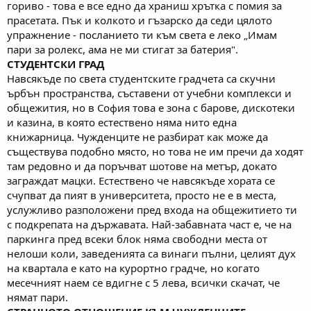
гориво - това е все едно да храниш хрътка с помия за
прасетата. Пък и колкото и гъзарско да седи цялото
упражнение - посланието ти към света е леко „Имам
пари за ролекс, ама не ми стигат за батерия".
СТУДЕНТСКИ ГРАД
Навсякъде по света студентските градчета са скучни
ърбън пространства, съставени от учебни комплекси и
общежития, но в София това е зона с барове, дискотеки
и казина, в която естествено няма нито една
книжарница. Чужденците не разбират как може да
съществува подобно място, но това не им пречи да ходят
там редовно и да поръчват шотове на метър, докато
заграждат мацки. Естествено че навсякъде хората се
счупват да пият в университета, просто не е в места,
услужливо разположени пред входа на общежитието ти
с подкрепата на държавата. Най-забавната част е, че на
паркинга пред всеки блок няма свободни места от
нелоши коли, заведенията са винаги пълни, целият дух
на квартала е като на курортно градче, но когато
месечният наем се вдигне с 5 лева, всички скачат, че
нямат пари.