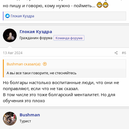
но пишу и говорю, кому нужно - пойметь...
Р
Глокая Куздра
е
а
к
Глокая Куздра
ц
Гражданин форума
Команда форума
и
и
:
13 Авг 2024
#6
Bushman сказал(а):
А вьi все таки говорите, не стесняйтесь
Но болгары настолько воспитанные люди, что они не
поправляют, если что не так сказал.
В том числе это тоже болгарский менталитет. Но для
обучения это плохо
Bushman
Турист