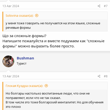
13 Авг 2024
#7
Solovina сказал(а):
у меня тоже говорить не получается на этом языке, сложные
речевые формы
Що за сложньiе формьi?
Напишите пожалуйста и вместе подумаем как "сложньiе
формьi" можно вьiразить более просто.
Bushman
Турист
13 Авг 2024
#8
Глокая Куздра сказал(а):
Но болгары настолько воспитанные люди, что они не
поправляют, если что не так сказал.
В том числе это тоже болгарский менталитет. Но для обучения
это плохо