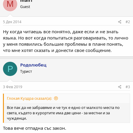
M
ц
Guest
и
и
:
5 Дек 2014
#2
Ну когда читаешь все понятно, даже если и не знать
языка. Но вот когда попытаться разговаривать, то лично
у меня появились большие проблемы в плане понять,
что мне хотят сказать и донести свое сообщение.
Родолюбец
Р
Турист
3 Фев 2019
#3
Глокая Куздра сказал(а):
Все пак да не забравяме и че тук е едно от малкото места по
света, където в курортите има две цени - за местни и за
чужденци.
Това вече отпадна със закон.