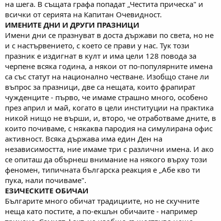
на шега. В същата графа попадат „Честита прическа" и
всички от серията на Капитан Очевидност.
ИМЕНИТЕ ДНИ И ДРУГИ ПРАЗНИЦИ
Имени дни се празнуват в доста държави по света, но не
и с настървението, с което се прави у нас. Тук този
празник е издигнат в култ и има цели 128 повода за
черпене всяка година, а някои от по-популярните имена
са със статут на национално честване. Изобщо стане ли
въпрос за празници, две са нещата, които фрапират
чужденците - първо, че имаме страшно много, особено
през април и май, когато в цели институции на практика
никой нищо не върши, и, второ, че отработваме дните, в
които почиваме, с някаква пародия на симулирана офис
активност. Всяка държава има един Ден на
независимостта, ние имаме три с различни имена. И ако
се опиташ да обърнеш внимание на някого върху този
феномен, типичната българска реакция е „Абе кво ти
пука, нали почиваме".
ЕЗИЧЕСКИТЕ ОБИЧАИ
Българите много обичат традициите, но не скучните
неща като постите, а по-екшън обичаите - например