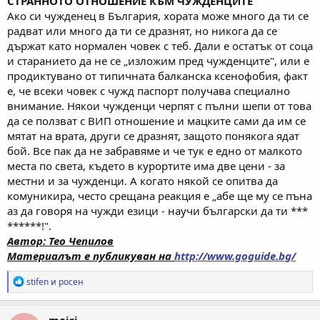
СТРАННОТО ОТНОШЕНИЕ КЪМ ЧУЖДЕНЦИТЕ
Ако си чужденец в България, хората може много да ти се
радват или много да ти се дразнят, но никога да се
държат като нормален човек с теб. Дали е остатък от соца
и старанието да не се „изложим пред чужденците", или е
продиктувано от типичната балканска ксенофобия, факт
е, че всеки човек с чужд паспорт получава специално
внимание. Някои чужденци черпят с пълни шепи от това
да се ползват с ВИП отношение и мацките сами да им се
мятат на врата, други се дразнят, защото понякога ядат
бой. Все пак да не забравяме и че тук е едно от малкото
места по света, където в курортите има две цени - за
местни и за чужденци. А когато някой се опитва да
комуникира, често срещана реакция е „абе ще му се пъна
аз да говоря на чужди езици - научи български да ти ***
******!".
Автор: Тео Чепилов
Материалът е публикуван на
http://www.goguide.bg/
Р
stifen
и
росен
е
а
к
mairi