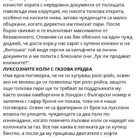
изчистят хората с нередовни документи от пътищата.
Навсякъде има корупция, но никога толкова открита,
особено на ниските нива, затова чужденците са малко
объркани, когато директно им поискат пари. После
бързо свикват и се възползват максимално от
беззаконието. Спомням си как бях обяснил на един чужд
диджей, че доста хора у нас карат с купени книжки и на
„Витошка" той видя сергия за калъфчета за лични
документи и ме попита с блеснали очи „Тук ли продават
книжките?".
ЛУКСОЗНИТЕ КОЛИ С ГАЗОВА УРЕДБА
Има една поговорка, че не си купуваш ролс-ройс, освен
ако не можеш да си позволиш три ролс-ройса, защото
още толкова пари ще ти трябват за поддръжката му.
Както онова ламборгини в Лондон с български номер и
залепена с гафер броня ни показа, това не е наша
поговорка. Освен че са фрапирани от броя на луксозни
возила по улиците, чужденците са два пъти по-
изненадани, когато повечето лъскави коли се наредят на
колонката за газ. Все пак каква е логиката да си купиш
бентли, а после да му прецакаш двигателя с кофти