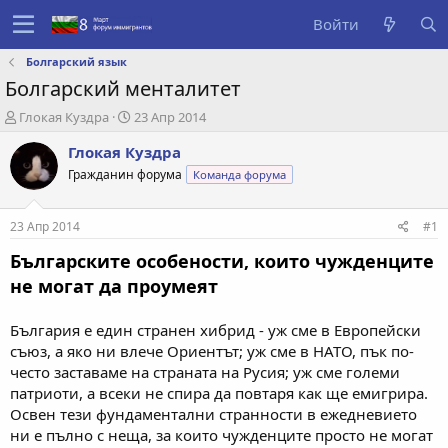
Войти
Болгарский язык
Болгарский менталитет
А
Д
Глокая Куздра
23 Апр 2014
в
а
Глокая Куздра
т
т
о
а
Гражданин форума
Команда форума
р
с
т
о
е
з
23 Апр 2014
#1
м
д
Българските особености, които чужденците
ы
а
н
не могат да проумеят
и
я
България е един странен хибрид - уж сме в Европейски
съюз, а яко ни влече Ориентът; уж сме в НATO, пък по-
често заставаме на страната на Русия; уж сме големи
патриоти, а всеки не спира да повтаря как ще емигрира.
Освен тези фундаментални странности в ежедневието
ни е пълно с неща, за които чужденците просто не могат