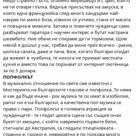
нещо странно гъсто, особено миришещо и с цвят, който
не ти отваря глътка. Веднъж присъствах на закуска, в
която една французойка след много кандърми най-
накрая пи малко боза, извини се учтиво, стана от масата
и повърна в мивката. Затова и повечето чужденци само
разбъркват таратора с научен интерес и бутат настрана
шкембето. Ние обаче не спираме да ги тормозим. Щом
някой е дошъл у нас, трябва да мине през всичко - ракия,
шопска салата, даже и пача. Виж, когато българи отидат
да живеят в чужбина, те никога не приемат местната
кухня и вместо това си поръчват от интернет лютеница
за по 5 долара.
ПОПФОЛКЪТ
В музикално отношение по света сме известни с
Мистерията на българските гласове и попфолка. То няма
и как да бъде иначе - рок музика те си имат в изобилие,
рапът ни е на български, а качествена поп музика се
прави с пари. Попфолкът е голямата атракция за
чужденците - те гледат цялата сцена със същия онзи
букет от емоции, с който навремето първите бели,
стигнали до Австралия, са гледали птицечовката -
странно е, грозно е, невероятно е по толкова много