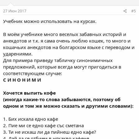
27 Июн 2017
#5
Учебник можно использовать на курсах.
В моём учебнике много веселых забавных историй и
анекдотов и т.к. я сама очень люблю кошек, то много и
кошачьих анекдотов на болгарском языке с переводом и
ударениями.
Для примера приведу табличку синонимичных
предложений, которые всегда могут пригодиться в
соответствующем случае:
С И Н О Н И М И
Хочется выпить кофе
(иногда какие-то слова забываются, поэтому об
одном и том же можно сказать и другими словами):
1. Бих искала едно кафе
2. Пие ми се едно кафе със сметана
3. Ти не искаш ли да пийнеш едно кафе?
4. Дай да се отбием в някакво кафене