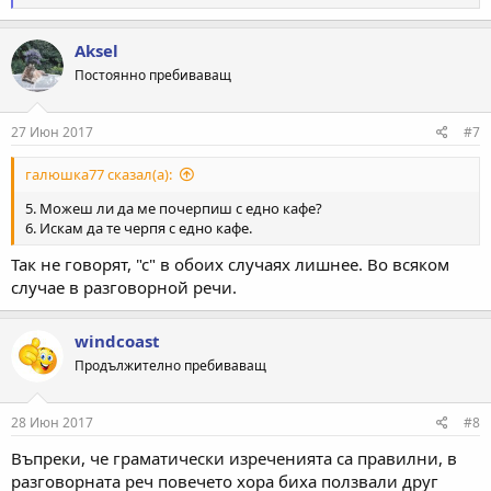
е
а
к
Aksel
ц
Постоянно пребиваващ
и
и
:
27 Июн 2017
#7
галюшка77 сказал(а):
5. Можеш ли да ме почерпиш с едно кафе?
6. Искам да те черпя с едно кафе.
Так не говорят, "с" в обоих случаях лишнее. Во всяком
случае в разговорной речи.
windcoast
Продължително пребиваващ
28 Июн 2017
#8
Въпреки, че граматически изреченията са правилни, в
разговорната реч повечето хора биха ползвали друг