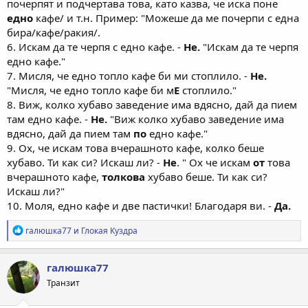
почерпят и подчертава това, като казва, че иска поне
едно
кафе/ и т.н. Пример: "Можеше да ме почерпи с една
бира/кафе/ракия/.
6. Искам да те черпя с едно кафе. -
Не.
"Искам да те черпя
едно кафе."
7. Мисля, че едно топло кафе би ми стоплило. -
Не.
"Мисля, че едно топло кафе би м
Е
стоплило."
8. Виж, колко хубаво заведение има вдясно, дай да пием
там едно кафе. -
Не.
"Виж колко хубаво заведение има
вдясно, дай да пием там
по
едно кафе."
9. Ох, че искам това вчерашното кафе, колко беше
хубаво. Ти как си? Искаш ли? -
Не
. " Ох че искам
от
това
вчерашното кафе,
толкова
хубаво беше. Ти как си?
Искаш ли?"
10. Моля, едно кафе и две пастички! Благодаря ви. -
Да.
Р
галюшка77
и
Глокая Куздра
е
а
к
галюшка77
ц
Транзит
и
и
: