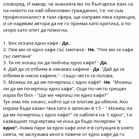
словоред. И макар, че знанията ми по български език са
на нивото на най-обикновен гражданин, т.е. не съм
професионалист в тази сфера, ще направя лека корекция,
и се надявам автора да не го приема като критика, а по-
скоро като опит да помогна.
1. Бих искала едно кафе -
Да.
2. Пие ми се едно кафе със сметана -
Не.
"Пие ми се кафе
със сметана"
3. Ти не искаш ли да пийнеш едно кафе? -
Да.
4. Дай да се отбием в някакво кафене -
Да
. "Дай да се
отбием в някое кафене." - също често се ползва.
5. Можеш ли да ме почерпиш с едно кафе? -
Не
. "Можеш
ли да ме почерпиш едно кафе". Още по-често срещан
израз би бил - "Ще ме черпиш ли едно кафе?"
Тук има лек нюанс, който ще се опитам да обясня. Ако
израза бъде казан така като е записан в т.5 - " Можеш ли
да ме почерпиш с едно кафе?" се набляга на "с едно", т.е.
казващият подчертава че иска да бъде почерпен "
с
едно". /
няма пари за едно кафе или е в ситуация в която
смята, че заслужава много повече от едно кафе да го