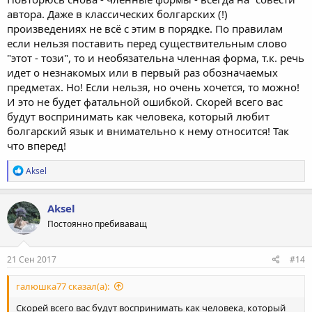
автора. Даже в классических болгарских (!)
произведениях не всё с этим в порядке. По правилам
если нельзя поставить перед существительным слово
"этот - този", то и необязательна членная форма, т.к. речь
идет о незнакомых или в первый раз обозначаемых
предметах. Но! Если нельзя, но очень хочется, то можно!
И это не будет фатальной ошибкой. Скорей всего вас
будут воспринимать как человека, который любит
болгарский язык и внимательно к нему относится! Так
что вперед!
Р
Aksel
е
а
к
Aksel
ц
Постоянно пребиваващ
и
и
:
21 Сен 2017
#14
галюшка77 сказал(а):
Скорей всего вас будут воспринимать как человека, который