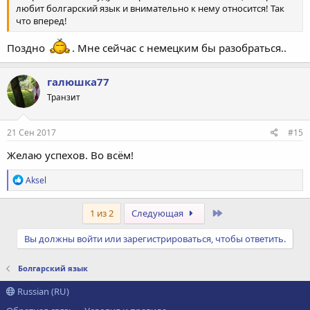
любит болгарский язык и внимательно к нему относится! Так
что вперед!
Поздно
. Мне сейчас с немецким бы разобраться..
галюшка77
Транзит
21 Сен 2017
#15
Желаю успехов. Во всём!
Р
Aksel
е
а
к
Последний
1 из 2
Следующая
ц
и
Вы должны войти или зарегистрироваться, чтобы ответить.
и
:
Болгарский язык
Russian (RU)