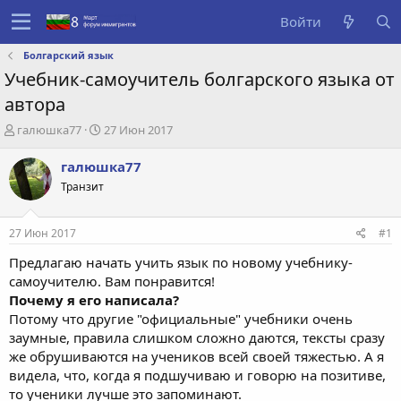
Войти
Болгарский язык
Учебник-самоучитель болгарского языка от
автора
А
Д
галюшка77
27 Июн 2017
в
а
т
т
галюшка77
о
а
Транзит
р
с
т
о
е
з
27 Июн 2017
#1
м
д
ы
а
Предлагаю начать учить язык по новому учебнику-
н
самоучителю. Вам понравится!
и
Почему я его написала?
я
Потому что другие "официальные" учебники очень
заумные, правила слишком сложно даются, тексты сразу
же обрушиваются на учеников всей своей тяжестью. А я
видела, что, когда я подшучиваю и говорю на позитиве,
то ученики лучше это запоминают.