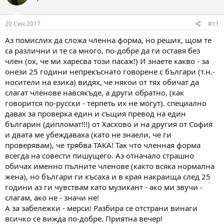
20 Сен 2017
#11
Аз помислих да сложа членна форма, но реших, щом те
са различни и те са много, по-добре да ги оставя без
член (ох, че ми харесва този пасаж!) И знаете какво - за
онези 25 години непрекъснато говорене с българи (т.н.-
носители на езика) видях, че някои от тях обичат да
слагат членове навсякъде, а други обратно, (как
говорится по-русски - терпеть их не могут). специално
давах за проверка един и същия превод на един
българин (дипломат!!!) от Хасково и на другия от София
и двата ме убеждаваха (като не знаели, че ги
проверявам), че трябва ТАКА! Так что членная форма
всегда на совести пишущего. Аз отначало страшно
обичах именно пълните членове (както всяка нормална
жена), но българи ги късаха и в края накраища след 25
години аз ги чувствам като музикант - ако ми звучи -
слагам, ако не - значи не!
А за забележки - мерси! Разбира се отстрани винаги
всичко се вижда по-добре. Приятна вечер!