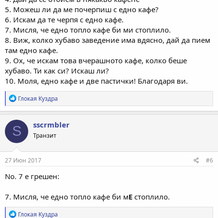
5. Можеш ли да ме почерпиш с едно кафе?
6. Искам да те черпя с едно кафе.
7. Мисля, че едно топло кафе би ми стоплило.
8. Виж, колко хубаво заведение има вдясно, дай да пием
там едно кафе.
9. Ох, че искам това вчерашното кафе, колко беше
хубаво. Ти как си? Искаш ли?
10. Моля, едно кафе и две пастички! Благодаря ви.
Р
Глокая Куздра
е
а
к
sscrmbler
S
ц
Транзит
и
и
:
27 Июн 2017
#6
No. 7 е грешен:
7. Мисля, че едно топло кафе би м
Е
стоплило.
Р
Глокая Куздра