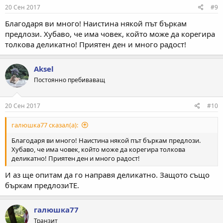
20 Сен 2017
#9
Благодаря ви много! Наистина някой път бъркам
предлози. Хубаво, че има човек, който може да корегира
толкова деликатно! Приятен ден и много радост!
Aksel
Постоянно пребиваващ
20 Сен 2017
#10
галюшка77 сказал(а):
Благодаря ви много! Наистина някой път бъркам предлози.
Хубаво, че има човек, който може да корегира толкова
деликатно! Приятен ден и много радост!
И аз ще опитам да го направя деликатно. Защото също
бъркам предлозиТЕ.
галюшка77
Транзит