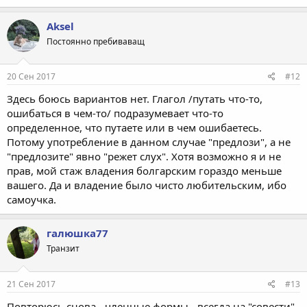
Aksel
Постоянно пребиваващ
20 Сен 2017
#12
Здесь боюсь вариантов нет. Глагол /путать что-то,
ошибаться в чем-то/ подразумевает что-то
определенное, что путаете или в чем ошибаетесь.
Потому употребление в данном случае "предлози", а не
"предлозите" явно "режет слух". Хотя возможно я и не
прав, мой стаж владения болгарским гораздо меньше
вашего. Да и владение было чисто любительским, ибо
самоучка.
галюшка77
Транзит
21 Сен 2017
#13
Повторюсь снова - членные формы - всегда на "совести"