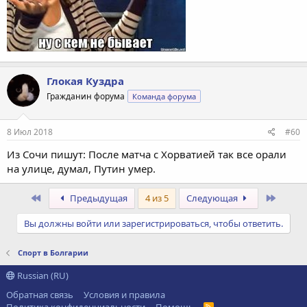
Глокая Куздра
Гражданин форума
Команда форума
8 Июл 2018
#60
Из Сочи пишут: После матча с Хорватией так все орали
на улице, думал, Путин умер.
Первый
После
Предыдущая
4 из 5
Следующая
Вы должны войти или зарегистрироваться, чтобы ответить.
Спорт в Болгарии
Russian (RU)
Обратная связь
Условия и правила
R