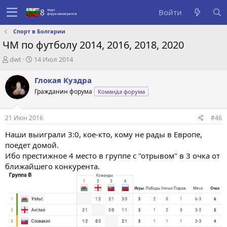
Войти
Спорт в Болгарии
ЧМ по футболу 2014, 2016, 2018, 2020
А
Д
dwt
14 Июл 2014
в
а
т
т
Глокая Куздра
о
а
Гражданин форума
Команда форума
р
с
т
о
е
з
21 Июн 2016
#46
м
д
ы
а
Наши выиграли 3:0, кое-кто, кому не рады в Европе,
н
поедет домой.
и
Ибо престижное 4 место в группе с "отрывом" в 3 очка от
я
ближайшего конкурента.