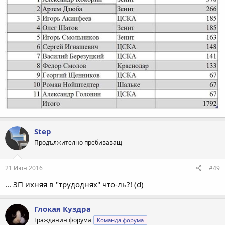
Step
Продължително пребиваващ
21 Июн 2016
#49
... ЗП ихняя в "трудоднях" что-ль?! (d)
Глокая Куздра
Гражданин форума
Команда форума