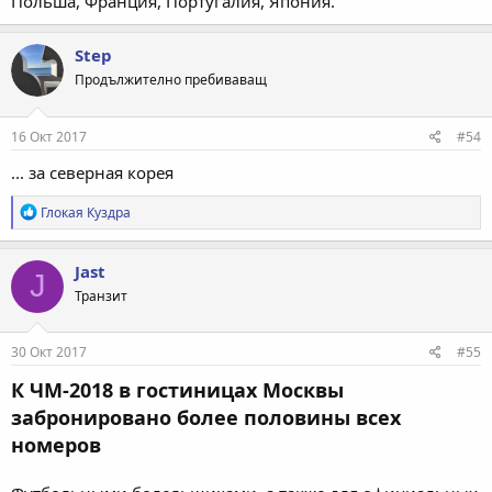
Польша, Франция, Португалия, Япония.
Step
Продължително пребиваващ
16 Окт 2017
#54
... за северная корея
Р
Глокая Куздра
е
а
к
Jast
J
ц
Транзит
и
и
:
30 Окт 2017
#55
К ЧМ-2018 в гостиницах Москвы
забронировано более половины всех
номеров