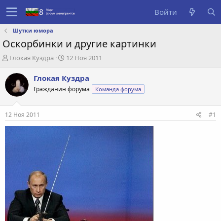
Войти
Шутки юмора
Оскорбинки и другие картинки
А
Д
Глокая Куздра
12 Ноя 2011
в
а
т
т
Глокая Куздра
о
а
Гражданин форума
Команда форума
р
с
т
о
е
з
12 Ноя 2011
#1
м
д
ы
а
н
и
я