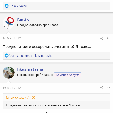
Р
Gela
и
Vailvi
е
а
к
fantik
ц
Продължително пребиваващ
и
и
:
16 Мар 2012
#5
Предпочитаете оскорблять элегантно? Я тоже...
Р
Izumka
,
оазис
и
fikus_natasha
е
а
к
fikus_natasha
ц
Постоянно пребиваващ
Команда форума
и
и
:
16 Мар 2012
#6
fantik сказал(а):
Предпочитаете оскорблять элегантно? Я тоже...