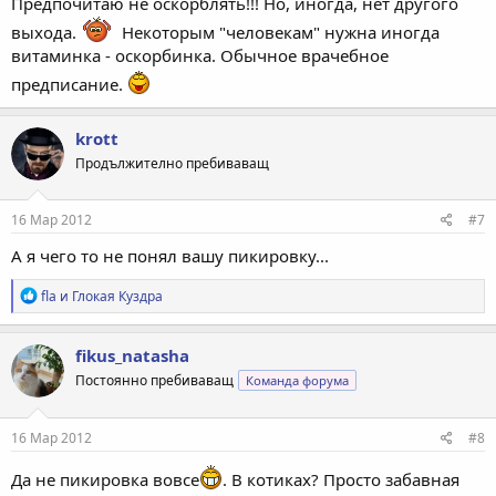
Предпочитаю не оскорблять!!! Но, иногда, нет другого
выхода.
Некоторым "человекам" нужна иногда
витаминка - оскорбинка. Обычное врачебное
предписание.
krott
Продължително пребиваващ
16 Мар 2012
#7
А я чего то не понял вашу пикировку...
Р
fla
и
Глокая Куздра
е
а
к
fikus_natasha
ц
Постоянно пребиваващ
Команда форума
и
и
:
16 Мар 2012
#8
Да не пикировка вовсе
. В котиках? Просто забавная