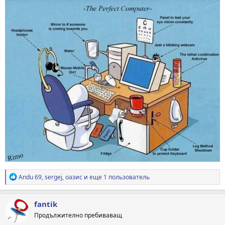
Р
Andu 69
,
sergej
,
оазис
и еще 1 пользователь
е
а
к
fantik
ц
Продължително пребиваващ
и
и