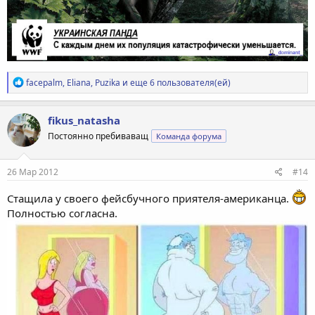
Р
facepalm
,
Eliana
,
Puzika
и еще 6 пользователя(ей)
е
а
к
fikus_natasha
ц
Постоянно пребиваващ
Команда форума
и
и
:
26 Мар 2012
#14
Стащила у своего фейсбучного приятеля-американца.
Полностью согласна.