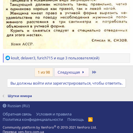
Р
koult
,
delaver3
,
furich715
и еще 3 пользователя(ей)
е
а
к
Последний
1 из 98
Следующая
ц
и
Вы должны войти или зарегистрироваться, чтобы ответить.
и
:
Шутки юмора
Russian (RU)
Обратная связь
Условия и правила
Политика конфиденциальности
Помощь
R
S
®
Community platform by XenForo
© 2010-2021 XenForo Ltd.
S
Перевод:
xen-foro.com.ua