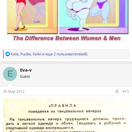
Р
Gela
,
Puzika
,
Vailvi
и еще 2 пользователя(ей)
е
а
к
Eva-v
E
ц
Guest
и
и
:
30 Мар 2012
#15