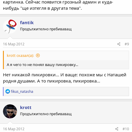
картинка. Сейчас появится грозный админ и куда-
нибудь "ще изтегля в другата тема".
fantik
Продължително пребиваващ
16 Мар 2012
#9
krott сказал(а):
А я чего то не понял вашу пикировку...
Нет никакой пикировки... И ваще: похоже мы с Наташей
родня душами. А то пикировка, пикировка...
Р
fikus_natasha
е
а
к
krott
ц
Продължително пребиваващ
и
и
:
16 Мар 2012
#10