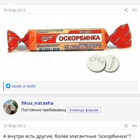
:
16 Мар 2012
#3
Р
оазис
и
Vailvi
е
а
к
fikus_natasha
ц
Постоянно пребиваващ
Команда форума
и
и
:
16 Мар 2012
#4
А внутри есть другие, более элегантные "оскорбинки"?