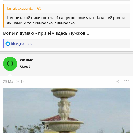
fantik сказал(а):
Нет никакой пикировки... И ваще: похоже мы с Наташей родня
душами. А то пикировка, пикировка...
Вот и я думаю - причём здесь Лужков...
Р
fikus_natasha
е
а
к
оазис
О
ц
Guest
и
и
:
23 Мар 2012
#11