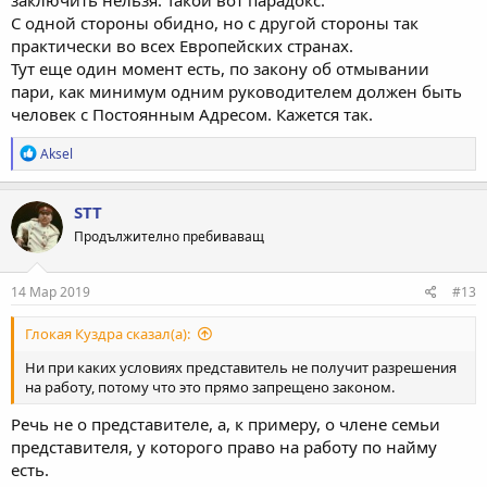
С одной стороны обидно, но с другой стороны так
практически во всех Европейских странах.
Тут еще один момент есть, по закону об отмывании
пари, как минимум одним руководителем должен быть
человек с Постоянным Адресом. Кажется так.
Р
Aksel
е
а
к
STT
ц
Продължително пребиваващ
и
и
:
14 Мар 2019
#13
Глокая Куздра сказал(а):
Ни при каких условиях представитель не получит разрешения
на работу, потому что это прямо запрещено законом.
Речь не о представителе, а, к примеру, о члене семьи
представителя, у которого право на работу по найму
есть.