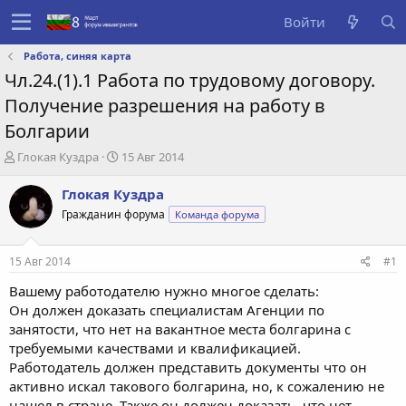
Войти
Работа, синяя карта
Чл.24.(1).1 Работа по трудовому договору.
Получение разрешения на работу в
Болгарии
А
Д
Глокая Куздра
15 Авг 2014
в
а
т
т
Глокая Куздра
о
а
Гражданин форума
Команда форума
р
с
т
о
е
з
15 Авг 2014
#1
м
д
ы
а
Вашему работодателю нужно многое сделать:
н
Он должен доказать специалистам Агенции по
и
занятости, что нет на вакантное места болгарина с
я
требуемыми качествами и квалификацией.
Работодатель должен представить документы что он
активно искал такового болгарина, но, к сожалению не
нашел в стране. Также он должен доказать, что нет