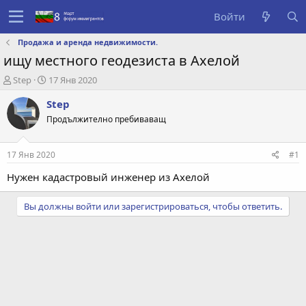
Войти
Продажа и аренда недвижимости.
ищу местного геодезиста в Ахелой
А
Д
Step
17 Янв 2020
в
а
Step
т
т
о
а
Продължително пребиваващ
р
с
т
о
е
з
17 Янв 2020
#1
м
д
Нужен кадастровый инженер из Ахелой
ы
а
н
и
Вы должны войти или зарегистрироваться, чтобы ответить.
я