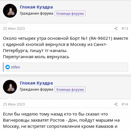
к
Глокая Куздра
ц
Гражданин форума
Команда форума
и
и
:
25 Июн 2023
#13
Около четырех утра основной Борт №1 (RA-96021) вместе
с ядерной кнопкой вернулся в Москву из Санкт-
Петербурга, пишут тг-каналы.
Перепуганная моль вернулась
Р
stifen
е
а
к
Глокая Куздра
ц
Гражданин форума
Команда форума
и
и
:
25 Июн 2023
#14
Если бы неделю тому назад кто-то бы сказал что
Вагнеровцы захватят Ростов - Дон, пойдут маршем на
Москву, не встретят сопротивления кроме Камазов и