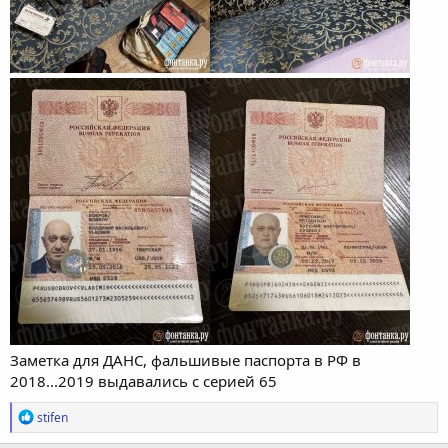
Заметка для ДАНС, фальшивые паспорта в РФ в
2018...2019 выдавались с серией 65
Р
stifen
е
а