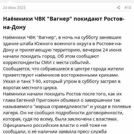
:
24 Июн 2023
#10
Наёмники ЧВК "Вагнер" покидают Ростов-
на-Дону
Наёмники ЧВК "Вагнер", в ночь на субботу занявшие
здание штаба Южного военного округа в Ростове-на-
Дону и прилегающую территорию, вечером 24 июня
начали покидать город. Об этом сообщают
корреспонденты СМИ с места событий.
Сообщается, что собравшиеся в центре города жители
приветствуют наёмников восторженными криками.
Уехал и танк Т-90, который утром в субботу застрял в
воротах местного цирка.
Наёмники начали покидать Ростов после того, как их
глава Евгений Пригожин объявил о завершении так
называемого "марша справедливости" и уходе в полевые
лагеря. Он не сообщил подробности договорённости,
которая, судя по всему, была заключена с властями.
Официально российские власти о ней тоже не
сообщали, о её наличии заявила пресс-служба