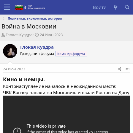
Войти
Политика, экономика, история
Война в Московии
А
Д
Глокая Куздра
24 Июн 2023
в
а
т
т
Глокая Куздра
о
а
Гражданин форума
Команда форума
р
с
т
о
е
з
24 Июн 2023
#1
м
д
ы
а
Кино и немцы.
н
Контрнаступление началось в неожиданном месте:
и
ЧВК Вагнер напали на Московию и взяли Ростов на Дону
я