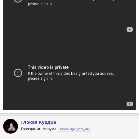
Глокая Куздра
Гражданин форума
Команда форума