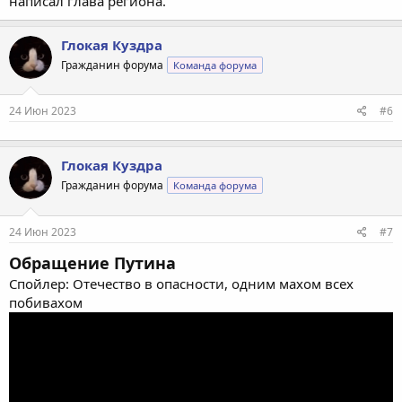
написал глава региона.
Глокая Куздра
Гражданин форума
Команда форума
24 Июн 2023
#6
Глокая Куздра
Гражданин форума
Команда форума
24 Июн 2023
#7
Обращение Путина
Спойлер: Отечество в опасности, одним махом всех
побивахом