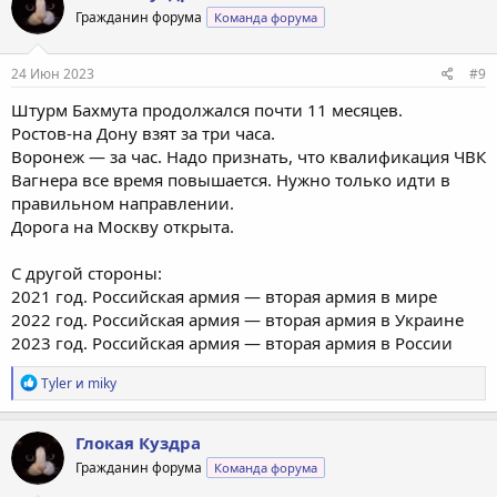
Гражданин форума
Команда форума
24 Июн 2023
#9
Штурм Бахмута продолжался почти 11 месяцев.
Ростов-на Дону взят за три часа.
Воронеж — за час. Надо признать, что квалификация ЧВК
Вагнера все время повышается. Нужно только идти в
правильном направлении.
Дорога на Москву открыта.
С другой стороны:
2021 год. Российская армия — вторая армия в мире
2022 год. Российская армия — вторая армия в Украине
2023 год. Российская армия — вторая армия в России
Р
Tyler
и
miky
е
а
к
Глокая Куздра
ц
Гражданин форума
Команда форума
и
и