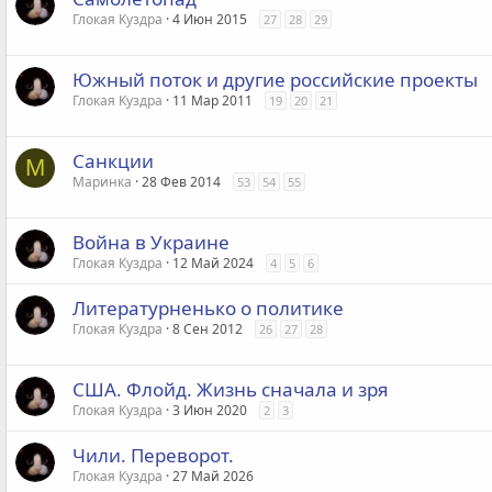
Глокая Куздра
4 Июн 2015
27
28
29
Южный поток и другие российские проекты
Глокая Куздра
11 Мар 2011
19
20
21
Санкции
М
Маринка
28 Фев 2014
53
54
55
Война в Украине
Глокая Куздра
12 Май 2024
4
5
6
Литературненько о политике
Глокая Куздра
8 Сен 2012
26
27
28
США. Флойд. Жизнь сначала и зря
Глокая Куздра
3 Июн 2020
2
3
Чили. Переворот.
Глокая Куздра
27 Май 2026