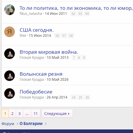
То ли политика, то ли экономика, то ли юмор
fikus_natasha
14 Июн 2011
92
93
94
США сегодня.
Я
Яяя
15 Июн 2014
56
57
58
Вторая мировая война.
Глокая Куздра
10 Май 2013
7
8
9
Волынская резня
Глокая Куздра
10 Май 2026
Победобесие
Глокая Куздра
26 Апр 2014
24
25
26
1
2
3
…
11
Следующая
Форум
О Болгарии