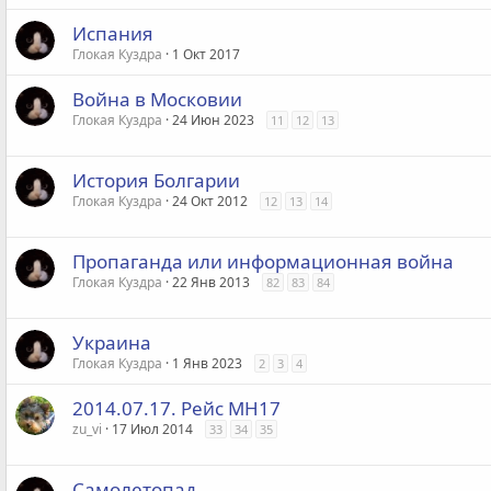
Испания
Глокая Куздра
1 Окт 2017
Война в Московии
Глокая Куздра
24 Июн 2023
11
12
13
История Болгарии
Глокая Куздра
24 Окт 2012
12
13
14
Пропаганда или информационная война
Глокая Куздра
22 Янв 2013
82
83
84
Украина
Глокая Куздра
1 Янв 2023
2
3
4
2014.07.17. Рейс MH17
zu_vi
17 Июл 2014
33
34
35
Самолетопад