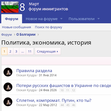
Форум
Новое на форуме
Пользователи
Новые сообщения
Поиск по форуму
Форум
О Болгарии
Политика, экономика, история
1
2
3
…
11
Следующая
Правила раздела
Глокая Куздра
31 Янв 2014
Потери русских фашистов в Украине по сводк
Глокая Куздра
24 Фев 2026
10
11
12
Сплетни, компромат. Путин, кто ты?
Глокая Куздра
22 Мар 2012
44
45
46