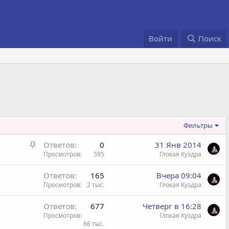
Войти
Поиск
Фильтры
В
Ответов
0
31 Янв 2014
а
Просмотров
595
Глокая Куздра
ж
Ответов
165
Вчера 09:04
н
Просмотров
2 тыс.
Глокая Куздра
а
я
Ответов
677
Четверг в 16:28
Просмотров
Глокая Куздра
66 тыс.