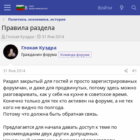
Войти
Политика, экономика, история
Правила раздела
А
Д
Глокая Куздра
31 Янв 2014
в
а
Глокая Куздра
т
т
о
а
Гражданин форума
Команда форума
р
с
т
о
е
з
31 Янв 2014
#1
м
д
Раздел закрытый для гостей и просто зарегистрированых
ы
а
н
форумчан, и даже для продвинутых, потому здесь можно
и
разговаривать, как у себя на кухне в советское время.
я
Конечно только для тех кто активен на форуме, а не тех
кого не видно по полгода.
Потому что должна быть обратная связь.
Предлагается для начала давать доступ к теме по
рекомендациям двух других допущеных.
Начальный костяк мы с фикусом сформировали.